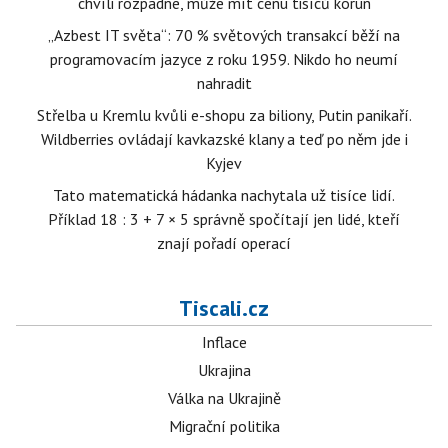
chvíli rozpadne, může mít cenu tisíců korun
„Azbest IT světa“: 70 % světových transakcí běží na
programovacím jazyce z roku 1959. Nikdo ho neumí
nahradit
Střelba u Kremlu kvůli e-shopu za biliony, Putin panikaří.
Wildberries ovládají kavkazské klany a teď po něm jde i
Kyjev
Tato matematická hádanka nachytala už tisíce lidí.
Příklad 18 : 3 + 7 × 5 správně spočítají jen lidé, kteří
znají pořadí operací
Tiscali.cz
Inflace
Ukrajina
Válka na Ukrajině
Migrační politika