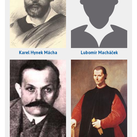
Karel Hynek Mácha
Lubomír Macháček