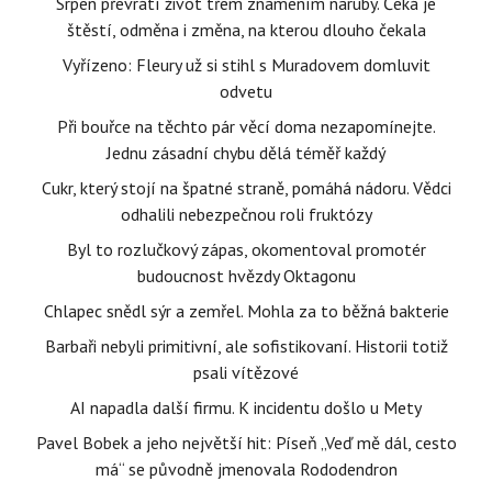
Srpen převrátí život třem znamením naruby. Čeká je
štěstí, odměna i změna, na kterou dlouho čekala
Vyřízeno: Fleury už si stihl s Muradovem domluvit
odvetu
Při bouřce na těchto pár věcí doma nezapomínejte.
Jednu zásadní chybu dělá téměř každý
Cukr, který stojí na špatné straně, pomáhá nádoru. Vědci
odhalili nebezpečnou roli fruktózy
Byl to rozlučkový zápas, okomentoval promotér
budoucnost hvězdy Oktagonu
Chlapec snědl sýr a zemřel. Mohla za to běžná bakterie
Barbaři nebyli primitivní, ale sofistikovaní. Historii totiž
psali vítězové
AI napadla další firmu. K incidentu došlo u Mety
Pavel Bobek a jeho největší hit: Píseň „Veď mě dál, cesto
má“ se původně jmenovala Rododendron