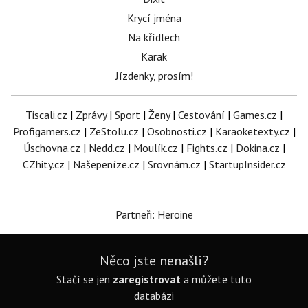
Krycí jména
Na křídlech
Karak
Jízdenky, prosím!
Tiscali.cz
|
Zprávy
|
Sport
|
Ženy
|
Cestování
|
Games.cz
|
Profigamers.cz
|
ZeStolu.cz
|
Osobnosti.cz
|
Karaoketexty.cz
|
Úschovna.cz
|
Nedd.cz
|
Moulík.cz
|
Fights.cz
|
Dokina.cz
|
CZhity.cz
|
Našepeníze.cz
|
Srovnám.cz
|
StartupInsider.cz
Partneři: Heroine
Něco jste nenašli?
Stačí se jen
zaregistrovat
a můžete tuto
databázi