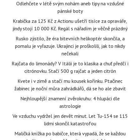
Odlehčete v létě svým nohám aneb tipy na vzdušné
pánské boty
Krabička za 125 Kč z Actionu ušetří tisíce za opraváře,
jindy stojí 10 000 Kč. Regál s nářadím je věčně prázdný
Rusko zjistilo, že éra bitevních helikoptér skončila, a
pomalu je vyřazuje. Ukrajinci je proškolili, jak to nikdy
nečekali
Rajčata do limonády? V Itálii je to klasika a chuť předčí i
citrónovku. Stačí 500 g rajčat a jeden citrón
Kvete i v zimě a stačí mu kousek kořínku. Ptačinec
žabinec je noční můra zahrádkářů, dá se ho ale zbavit
Nejhloupější znamení zvěrokruhu: 4 hlupáci dle
astrologie
Ve vzduchu vydržel jen devět minut. Let Tu-154 se 115
lidmi skončil katastrofou
Maličká knížka po babičce, která vypadá, že se každou