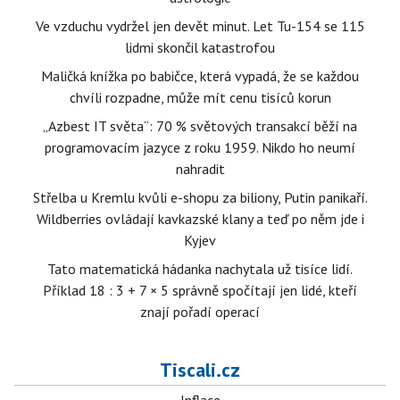
Ve vzduchu vydržel jen devět minut. Let Tu-154 se 115
lidmi skončil katastrofou
Maličká knížka po babičce, která vypadá, že se každou
chvíli rozpadne, může mít cenu tisíců korun
„Azbest IT světa“: 70 % světových transakcí běží na
programovacím jazyce z roku 1959. Nikdo ho neumí
nahradit
Střelba u Kremlu kvůli e-shopu za biliony, Putin panikaří.
Wildberries ovládají kavkazské klany a teď po něm jde i
Kyjev
Tato matematická hádanka nachytala už tisíce lidí.
Příklad 18 : 3 + 7 × 5 správně spočítají jen lidé, kteří
znají pořadí operací
Tiscali.cz