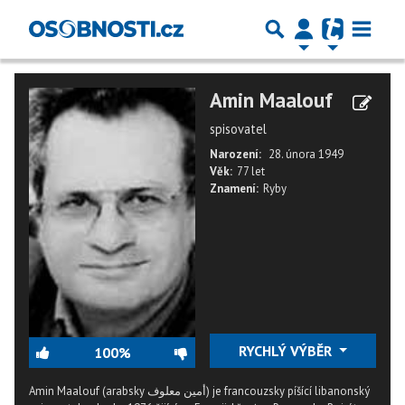
Amin Maalouf
spisovatel
Narození:
28. února 1949
Věk:
77 let
Znamení:
Ryby
RYCHLÝ VÝBĚR
100%
Amin Maalouf (arabsky أمين معلوف) je francouzsky píšící libanonský