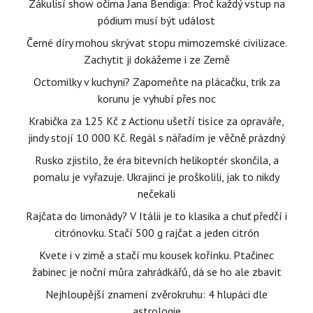
Zákulisí show očima Jana Bendiga: Proč každý vstup na
pódium musí být událost
Černé díry mohou skrývat stopu mimozemské civilizace.
Zachytit ji dokážeme i ze Země
Octomilky v kuchyni? Zapomeňte na plácačku, trik za
korunu je vyhubí přes noc
Krabička za 125 Kč z Actionu ušetří tisíce za opraváře,
jindy stojí 10 000 Kč. Regál s nářadím je věčně prázdný
Rusko zjistilo, že éra bitevních helikoptér skončila, a
pomalu je vyřazuje. Ukrajinci je proškolili, jak to nikdy
nečekali
Rajčata do limonády? V Itálii je to klasika a chuť předčí i
citrónovku. Stačí 500 g rajčat a jeden citrón
Kvete i v zimě a stačí mu kousek kořínku. Ptačinec
žabinec je noční můra zahrádkářů, dá se ho ale zbavit
Nejhloupější znamení zvěrokruhu: 4 hlupáci dle
astrologie