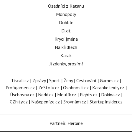
Osadníci z Katanu
Monopoly
Dobble
Dixit
Krycí jména
Na křídlech
Karak
Jízdenky, prosím!
Tiscali.cz
|
Zprávy
|
Sport
|
Ženy
|
Cestování
|
Games.cz
|
Profigamers.cz
|
ZeStolu.cz
|
Osobnosti.cz
|
Karaoketexty.cz
|
Úschovna.cz
|
Nedd.cz
|
Moulík.cz
|
Fights.cz
|
Dokina.cz
|
CZhity.cz
|
Našepeníze.cz
|
Srovnám.cz
|
StartupInsider.cz
Partneři: Heroine