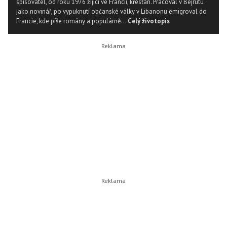
spisovatel, od roku 1976 žijící ve Francii, křesťan. Pracoval v Bejrútu
jako novinář, po vypuknutí občanské války v Libanonu emigroval do
Francie, kde píše romány a populárně...
Celý životopis