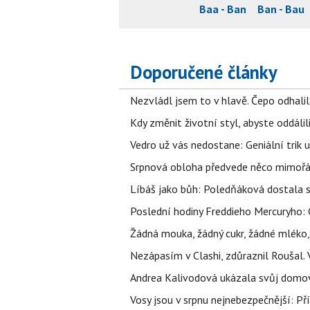
Baa - Ban
Ban - Bau
Doporučené články
Nezvládl jsem to v hlavě. Čepo odhal
Kdy změnit životní styl, abyste oddáli
Vedro už vás nedostane: Geniální trik 
Srpnová obloha předvede něco mimořád
Líbáš jako bůh: Poledňáková dostala s
Poslední hodiny Freddieho Mercuryho: 
Žádná mouka, žádný cukr, žádné mléko,
Nezápasím v Clashi, zdůraznil Roušal. 
Andrea Kalivodová ukázala svůj domov:
Vosy jsou v srpnu nejnebezpečnější: Pří