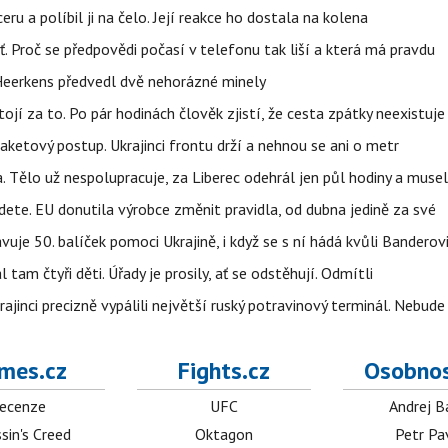
u a políbil ji na čelo. Její reakce ho dostala na kolena
šť. Proč se předpovědi počasí v telefonu tak liší a která má pravdu
Heerkens předvedl dvě nehorázné minely
tojí za to. Po pár hodinách člověk zjistí, že cesta zpátky neexistuje
aketový postup. Ukrajinci frontu drží a nehnou se ani o metr
a. Tělo už nespolupracuje, za Liberec odehrál jen půl hodiny a musel
dete. EU donutila výrobce změnit pravidla, od dubna jedině za své
uje 50. balíček pomoci Ukrajině, i když se s ní hádá kvůli Banderov
l tam čtyři děti. Úřady je prosily, ať se odstěhují. Odmítli
ajinci precizně vypálili největší ruský potravinový terminál. Nebude
mes.cz
Fights.cz
Osobnos
ecenze
UFC
Andrej B
sin's Creed
Oktagon
Petr Pa