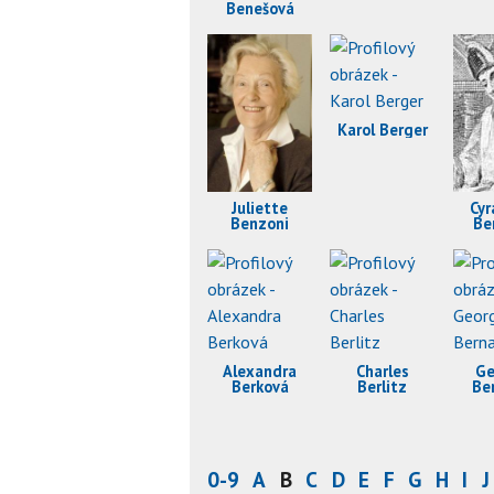
Benešová
Karol Berger
Juliette
Cyr
Benzoni
Be
Alexandra
Charles
Ge
Berková
Berlitz
Be
0-9
A
B
C
D
E
F
G
H
I
J