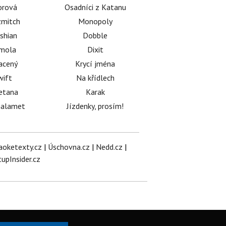
orová
Osadníci z Katanu
mitch
Monopoly
shian
Dobble
émola
Dixit
acený
Krycí jména
wift
Na křídlech
etana
Karak
halamet
Jízdenky, prosím!
aoketexty.cz
|
Úschovna.cz
|
Nedd.cz
|
tupInsider.cz