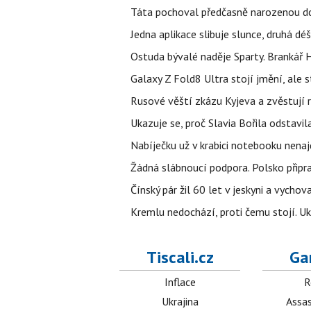
Táta pochoval předčasně narozenou dcer
Jedna aplikace slibuje slunce, druhá dé
Ostuda bývalé naděje Sparty. Brankář 
Galaxy Z Fold8 Ultra stojí jmění, ale s
Rusové věští zkázu Kyjeva a zvěstují r
Ukazuje se, proč Slavia Bořila odstavil
Nabíječku už v krabici notebooku nenaj
Žádná slábnoucí podpora. Polsko připrav
Čínský pár žil 60 let v jeskyni a vychova
Kremlu nedochází, proti čemu stojí. Ukr
Tiscali.cz
Ga
Inflace
R
Ukrajina
Assas