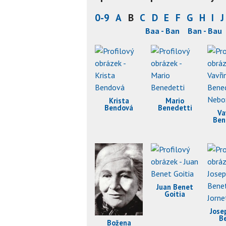
0-9
A
B
C
D
E
F
G
H
I
J
Baa - Ban
Ban - Bau
Krista
Mario
Bendová
Benedetti
Va
Ben
Ne
Juan Benet
Goitia
Jose
B
Božena
J