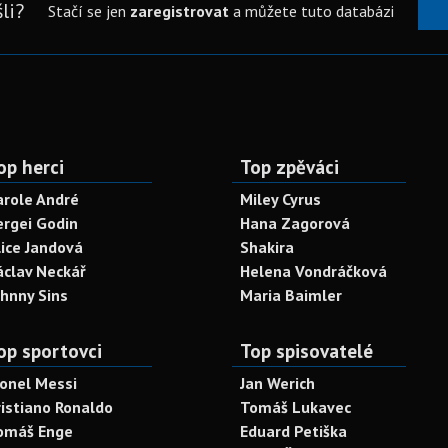
li?
Stačí se jen
zaregistrovat
a můžete tuto databázi
op herci
Top zpěváci
arole André
Miley Cyrus
ergei Godin
Hana Zagorová
lice Jandová
Shakira
áclav Neckář
Helena Vondráčková
ohnny Sins
Maria Baimler
op sportovci
Top spisovatelé
ionel Messi
Jan Werich
ristiano Ronaldo
Tomáš Lukavec
omáš Enge
Eduard Petiška