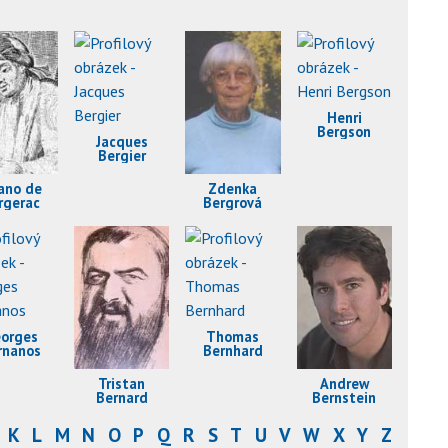
Henri
Bergson
Jacques
Bergier
ano de
Zdenka
rgerac
Bergrová
orges
Thomas
rnanos
Bernhard
Tristan
Andrew
Bernard
Bernstein
K
L
M
N
O
P
Q
R
S
T
U
V
W
X
Y
Z