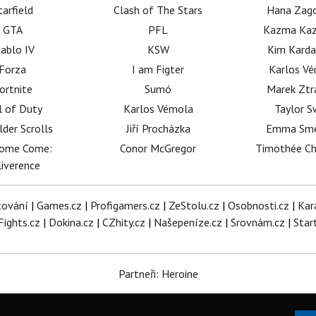
tarfield
Clash of The Stars
Hana Zag
GTA
PFL
Kazma Kaz
iablo IV
KSW
Kim Karda
Forza
I am Figter
Karlos V
ortnite
Sumó
Marek Ztr
l of Duty
Karlos Vémola
Taylor S
lder Scrolls
Jiří Procházka
Emma Sm
dome Come:
Conor McGregor
Timothée C
iverence
tování
|
Games.cz
|
Profigamers.cz
|
ZeStolu.cz
|
Osobnosti.cz
|
Kar
Fights.cz
|
Dokina.cz
|
CZhity.cz
|
Našepeníze.cz
|
Srovnám.cz
|
Star
Partneři: Heroine