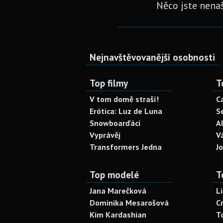
Něco jste nenaš
Nejnavštěvovanější osobnosti
Top filmy
T
V tom domě straší!
C
Erótica: Luz de Luna
S
Snowboarďáci
A
Vyprávěj
V
Transformers Jedna
J
Top modelé
T
Jana Marečková
L
Dominika Mesarošová
C
Kim Kardashian
T