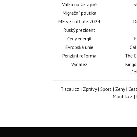
Válka na Ukrajině
S
Migrační politika
ME ve fotbale 2024
D
Ruský prezident
Ceny energií
F
Evropská unie
Cal
Penzijní reforma
The E
Vynález
King
Del
Tiscali.cz
|
Zprávy
|
Sport
|
Ženy
|
Ces
Moulík.cz
|