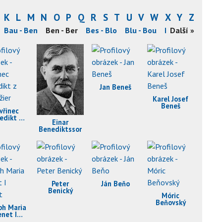
K
L
M
N
O
P
Q
R
S
T
U
V
W
X
Y
Z
Bau - Ben
Ben - Ber
Bes - Blo
Blu - Bou
Bou - Bře
Další »
Bre -
Jan Beneš
Karel Josef
Beneš
vřinec
edikt z
Einar
božier
Benediktsson
Peter
Ján Beňo
Benický
Móric
Beňovský
ph Maria
enet I
ornet