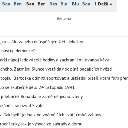
Bau - Ben
Ben - Ber
Bes - Blo
Blu - Bou
Bou - Bře
Další »
Bre -
il, co stálo za jeho neúspěšným UFC debutem
li nástup demence?
udrží nápoj ledový celé hodiny a zachrání i milovanou kávu
ného. Zatmění Slunce vystřídá noc plná padajících hvězd
topku, Bartoška odmítl sportovat a ústřední píseň, která film pře
Co se skutečně dělo 24. listopadu 1991
 jídelníček Ronalda je záměrně jednotvárný
Vzápětí se ozval Sivák
 Tak bydlí jedna z nejznámějších tváří české zábavy
rodní triky, jak je vyhnat ze zahrady a domu