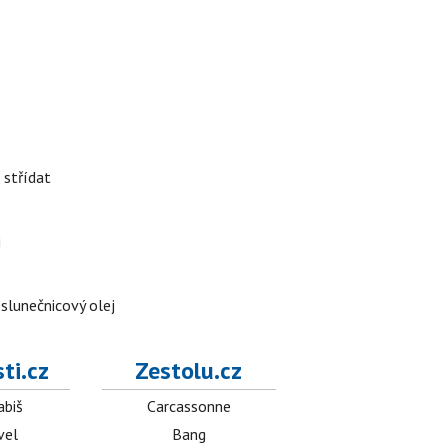
 střídat
i
 slunečnicový olej
ti.cz
Zestolu.cz
abiš
Carcassonne
vel
Bang