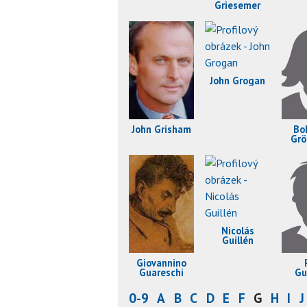
Griesemer
John Grogan
John Grisham
Bo
Grö
Nicolás
Guillén
Giovannino
Guareschi
Gu
0-9
A
B
C
D
E
F
G
H
I
J