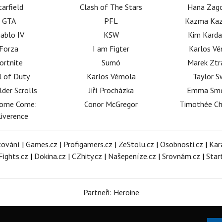
tarfield
Clash of The Stars
Hana Zag
GTA
PFL
Kazma Kaz
iablo IV
KSW
Kim Karda
Forza
I am Figter
Karlos V
ortnite
Sumó
Marek Ztr
l of Duty
Karlos Vémola
Taylor S
lder Scrolls
Jiří Procházka
Emma Sm
dome Come:
Conor McGregor
Timothée C
iverence
tování
|
Games.cz
|
Profigamers.cz
|
ZeStolu.cz
|
Osobnosti.cz
|
Kar
Fights.cz
|
Dokina.cz
|
CZhity.cz
|
Našepeníze.cz
|
Srovnám.cz
|
Star
Partneři: Heroine