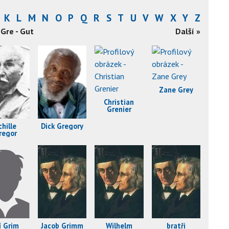
K
L
M
N
O
P
Q
R
S
T
U
V
W
X
Y
Z
Gre - Gut
Další »
Zane Grey
Christian
Grenier
chille
Dick Gregory
regor
ří Grim
Jacob Grimm
Wilhelm
bratři