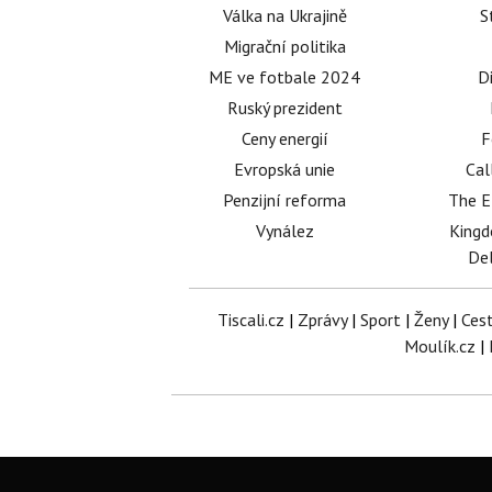
Válka na Ukrajině
S
Migrační politika
ME ve fotbale 2024
D
Ruský prezident
Ceny energií
F
Evropská unie
Cal
Penzijní reforma
The E
Vynález
King
Del
Tiscali.cz
|
Zprávy
|
Sport
|
Ženy
|
Ces
Moulík.cz
|