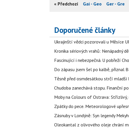
« Předchozí
Gai - Geo
Ger - Gre
Doporučené články
Ukrajinští vědci pozorovali u Měsíce U
Kronika sériových vrahů: Nenápadný děln
Fascinující i nebezpečná. U pobřeží Ch
Do zápasu jsem šel po kalbě, přiznal
Těsně před osmdesátkou strčí mladší k
Chudoba zanechává stopu. Finanční pot
Moby na Colours of Ostrava: Střízlivý, 
Zpátky do pece. Meteorologové upřesn
Zásnuby v Londýně: Syn legendy Mekyho
Oleokantal z olivového oleje chrání m