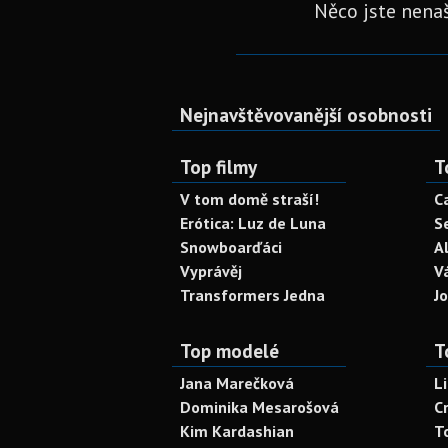
Něco jste nenaš
Nejnavštěvovanější osobnosti
Top filmy
T
V tom domě straší!
C
Erótica: Luz de Luna
S
Snowboarďáci
A
Vyprávěj
V
Transformers Jedna
J
Top modelé
T
Jana Marečková
L
Dominika Mesarošová
C
Kim Kardashian
T