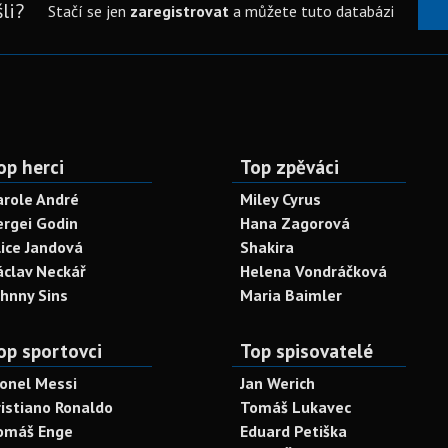
li?
Stačí se jen
zaregistrovat
a můžete tuto databázi
op herci
Top zpěváci
arole André
Miley Cyrus
ergei Godin
Hana Zagorová
lice Jandová
Shakira
áclav Neckář
Helena Vondráčková
ohnny Sins
Maria Baimler
op sportovci
Top spisovatelé
ionel Messi
Jan Werich
ristiano Ronaldo
Tomáš Lukavec
omáš Enge
Eduard Petiška