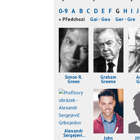
0-9
A
B
C
D
E
F
G
H
I
J
« Předchozí
Gai - Geo
Ger - Gre
Simon R.
Graham
A
Green
Greene
G
Alexandr
Sergejevič
John
Ji
Gribojedov