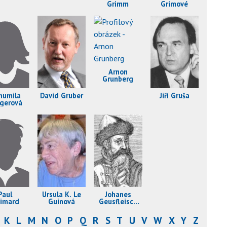
Grimm
Grimové
Arnon
Grunberg
humila
David Gruber
Jiří Gruša
gerová
Paul
Ursula K. Le
Johanes
imard
Guinová
Geusfleisch
Gutenberg
K
L
M
N
O
P
Q
R
S
T
U
V
W
X
Y
Z