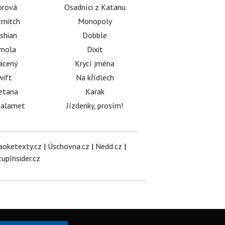
orová
Osadníci z Katanu
mitch
Monopoly
shian
Dobble
émola
Dixit
acený
Krycí jména
wift
Na křídlech
etana
Karak
halamet
Jízdenky, prosím!
aoketexty.cz
|
Úschovna.cz
|
Nedd.cz
|
tupInsider.cz