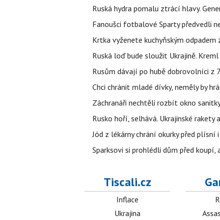
Ruská hydra pomalu ztrácí hlavy. Gener
Fanoušci fotbalové Sparty předvedli n
Krtka vyženete kuchyňským odpadem zab
Ruská loď bude sloužit Ukrajině. Kreml
Rusům dávají po hubě dobrovolníci z 72
Chci chránit mladé dívky, neměly by h
Záchranáři nechtěli rozbít okno sanitky
Rusko hoří, selhává. Ukrajinské rakety a
Jód z lékárny chrání okurky před plísní
Sparksovi si prohlédli dům před koupí, 
Tiscali.cz
Ga
Inflace
R
Ukrajina
Assas