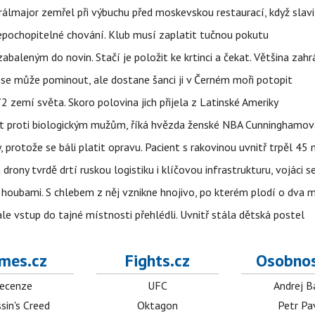
álmajor zemřel při výbuchu před moskevskou restaurací, když slavi
epochopitelné chování. Klub musí zaplatit tučnou pokutu
aleným do novin. Stačí je položit ke krtinci a čekat. Většina zah
 se může pominout, ale dostane šanci ji v Černém moři potopit
 zemí světa. Skoro polovina jich přijela z Latinské Ameriky
rát proti biologickým mužům, říká hvězda ženské NBA Cunninghamov
, protože se báli platit opravu. Pacient s rakovinou uvnitř trpěl 45
 drony tvrdě drtí ruskou logistiku i klíčovou infrastrukturu, vojáci 
 i houbami. S chlebem z něj vznikne hnojivo, po kterém plodí o dva 
ale vstup do tajné místnosti přehlédli. Uvnitř stála dětská postel
mes.cz
Fights.cz
Osobnos
ecenze
UFC
Andrej B
sin's Creed
Oktagon
Petr Pa