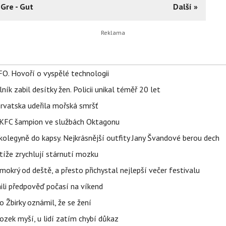
Gre - Gut
Další »
FO. Hovoří o vyspělé technologii
ík zabil desítky žen. Policii unikal téměř 20 let
orvatska udeřila mořská smršť
 BKFC šampion ve službách Oktagonu
olegyně do kapsy. Nejkrásnější outfity Jany Švandové berou dech
íže zrychlují stárnutí mozku
mokrý od deště, a přesto přichystal nejlepší večer festivalu
ili předpověď počasí na víkend
 Žbirky oznámil, že se žení
ozek myší, u lidí zatím chybí důkaz