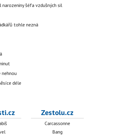
l narozeniny šéfa vzdušných sil
rádkářů tohle nezná
á
 minut
se nehnou
měsíce déle
ti.cz
Zestolu.cz
abiš
Carcassonne
vel
Bang