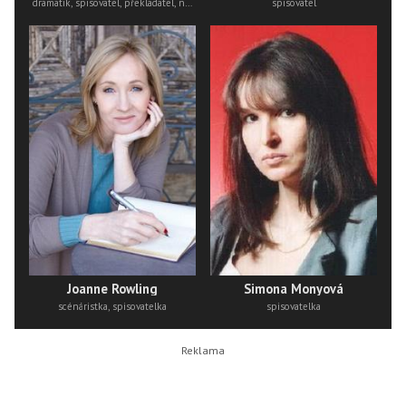
dramatik, spisovatel, překladatel, novinář, fotograf, filosof
spisovatel
Joanne Rowling
Simona Monyová
scénáristka, spisovatelka
spisovatelka