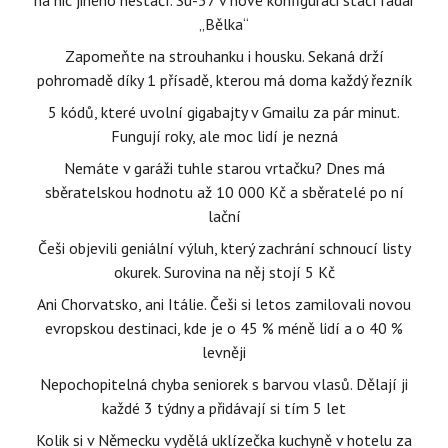
na nic jiného nestačí. Su-57 v nové konfiguraci stačí radar
„Bělka“
Zapomeňte na strouhanku i housku. Sekaná drží
pohromadě díky 1 přísadě, kterou má doma každý řezník
5 kódů, které uvolní gigabajty v Gmailu za pár minut.
Fungují roky, ale moc lidí je nezná
Nemáte v garáži tuhle starou vrtačku? Dnes má
sběratelskou hodnotu až 10 000 Kč a sběratelé po ní
lační
Češi objevili geniální výluh, který zachrání schnoucí listy
okurek. Surovina na něj stojí 5 Kč
Ani Chorvatsko, ani Itálie. Češi si letos zamilovali novou
evropskou destinaci, kde je o 45 % méně lidí a o 40 %
levněji
Nepochopitelná chyba seniorek s barvou vlasů. Dělají ji
každé 3 týdny a přidávají si tím 5 let
Kolik si v Německu vydělá uklízečka kuchyně v hotelu za