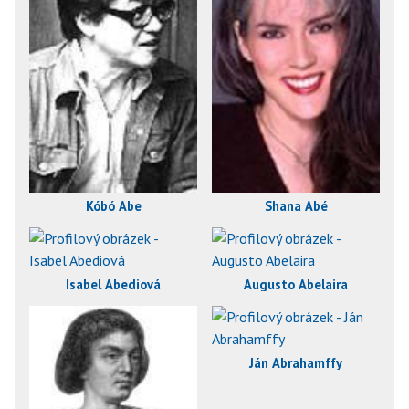
Kóbó Abe
Shana Abé
Isabel Abediová
Augusto Abelaira
Ján Abrahamffy