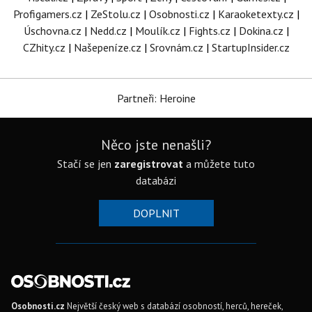
Profigamers.cz
|
ZeStolu.cz
|
Osobnosti.cz
|
Karaoketexty.cz
|
Úschovna.cz
|
Nedd.cz
|
Moulík.cz
|
Fights.cz
|
Dokina.cz
|
CZhity.cz
|
Našepeníze.cz
|
Srovnám.cz
|
StartupInsider.cz
Partneři: Heroine
Něco jste nenašli?
Stačí se jen
zaregistrovat
a můžete tuto
databázi
DOPLNIT
Osobnosti.cz
Největší český web s databází osobností, herců, hereček,