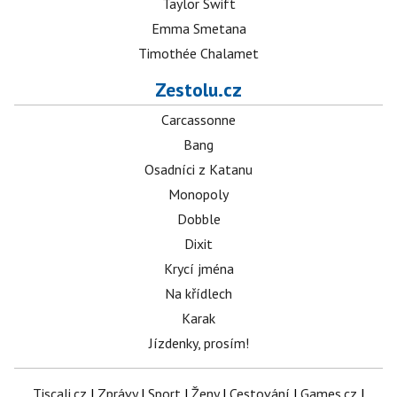
Taylor Swift
Emma Smetana
Timothée Chalamet
Zestolu.cz
Carcassonne
Bang
Osadníci z Katanu
Monopoly
Dobble
Dixit
Krycí jména
Na křídlech
Karak
Jízdenky, prosím!
Tiscali.cz
|
Zprávy
|
Sport
|
Ženy
|
Cestování
|
Games.cz
|