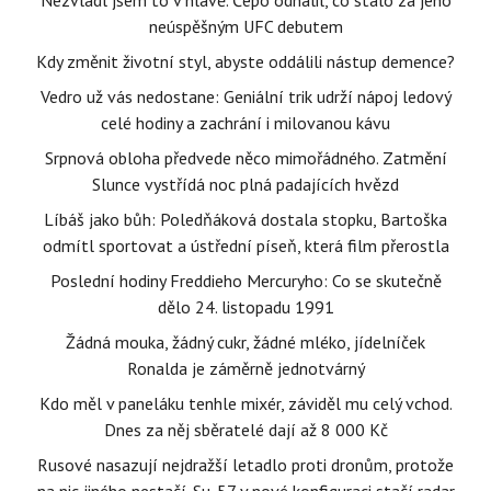
Nezvládl jsem to v hlavě. Čepo odhalil, co stálo za jeho
neúspěšným UFC debutem
Kdy změnit životní styl, abyste oddálili nástup demence?
Vedro už vás nedostane: Geniální trik udrží nápoj ledový
celé hodiny a zachrání i milovanou kávu
Srpnová obloha předvede něco mimořádného. Zatmění
Slunce vystřídá noc plná padajících hvězd
Líbáš jako bůh: Poledňáková dostala stopku, Bartoška
odmítl sportovat a ústřední píseň, která film přerostla
Poslední hodiny Freddieho Mercuryho: Co se skutečně
dělo 24. listopadu 1991
Žádná mouka, žádný cukr, žádné mléko, jídelníček
Ronalda je záměrně jednotvárný
Kdo měl v paneláku tenhle mixér, záviděl mu celý vchod.
Dnes za něj sběratelé dají až 8 000 Kč
Rusové nasazují nejdražší letadlo proti dronům, protože