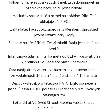
Filharmonie, hvězdy a vzduch: Janek Ledecký připravil na
Štěrkovně něco, co tu ještě nebylo
Machačev spal v autě a neměl na pořádné jídlo. Teď
obhajuje pás UFC
Zakladatel Facebooku sparoval s Merabem. Uprostřed
jezera létaly údery i kopy
Senzace na překážkách. Český mladík Rada je nejlepší na
světě
Infantinova údajná milenka měla od UEFA inkasovat přes
3,7 milionu Kč. Federace platbu potvrdila
Čína nabíjí drony za letu vzduchem bez jediného kabelu.
Ze vzdálenosti 30 metrů přenáší stabilně 143 wattů
Děsivý výsledek pro letectva NATO, královna nebe je
jasná: Čínská J-10CE porazila Eurofighter v simulovaných
soubojích 9:0
Letenští utřeli. Švéd Stroud, kterého vábila Sparta,