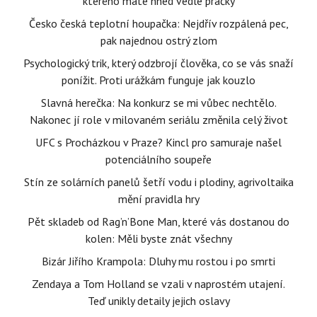
kterého máte hned vedle pračky
Česko česká teplotní houpačka: Nejdřív rozpálená pec,
pak najednou ostrý zlom
Psychologický trik, který odzbrojí člověka, co se vás snaží
ponížit. Proti urážkám funguje jak kouzlo
Slavná herečka: Na konkurz se mi vůbec nechtělo.
Nakonec jí role v milovaném seriálu změnila celý život
UFC s Procházkou v Praze? Kincl pro samuraje našel
potenciálního soupeře
Stín ze solárních panelů šetří vodu i plodiny, agrivoltaika
mění pravidla hry
Pět skladeb od Rag’n’Bone Man, které vás dostanou do
kolen: Měli byste znát všechny
Bizár Jiřího Krampola: Dluhy mu rostou i po smrti
Zendaya a Tom Holland se vzali v naprostém utajení.
Teď unikly detaily jejich oslavy