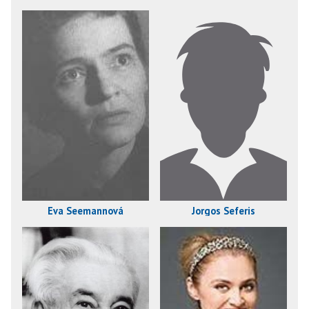
Eva Seemannová
Jorgos Seferis