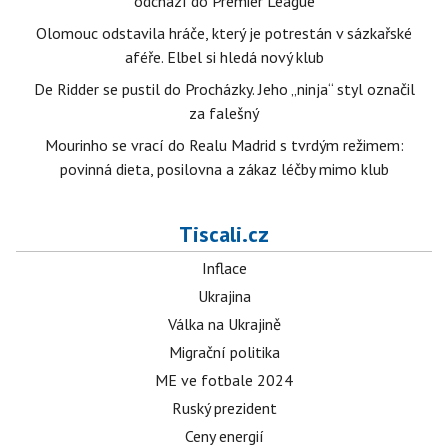
odchází do Premier League
Olomouc odstavila hráče, který je potrestán v sázkařské
aféře. Elbel si hledá nový klub
De Ridder se pustil do Procházky. Jeho „ninja“ styl označil
za falešný
Mourinho se vrací do Realu Madrid s tvrdým režimem:
povinná dieta, posilovna a zákaz léčby mimo klub
Tiscali.cz
Inflace
Ukrajina
Válka na Ukrajině
Migrační politika
ME ve fotbale 2024
Ruský prezident
Ceny energií