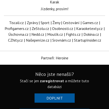
Karak
Jízdenky, prosím!
Tiscali.cz
|
Zprávy
|
Sport
|
Ženy
|
Cestování
|
Games.cz
|
Profigamers.cz
|
ZeStolu.cz
|
Osobnosti.cz
|
Karaoketexty.cz
|
Úschovna.cz
|
Nedd.cz
|
Moulík.cz
|
Fights.cz
|
Dokina.cz
|
CZhity.cz
|
Našepeníze.cz
|
Srovnám.cz
|
StartupInsider.cz
Partneři: Heroine
Něco jste nenašli?
Stačí se jen
zaregistrovat
a můžete tuto
databázi
DOPLNIT