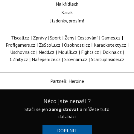
Na křídlech
Karak
Jízdenky, prosím!
Tiscali.cz
|
Zprávy
|
Sport
|
Ženy
|
Cestování
|
Games.cz
|
Profigamers.cz
|
ZeStolu.cz
|
Osobnosti.cz
|
Karaoketexty.cz
|
Úschovna.cz
|
Nedd.cz
|
Moulík.cz
|
Fights.cz
|
Dokina.cz
|
CZhity.cz
|
Našepeníze.cz
|
Srovnám.cz
|
StartupInsider.cz
Partneři: Heroine
Něco jste nenašli?
Stačí se jen
zaregistrovat
a můžete tuto
databázi
DOPLNIT