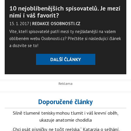
10 nejoblíbenějších spisovatelů. Je mezi
nimi i váš favorit?
15. 1. 2017
|
REDAKCE OSOBNOSTI.CZ
Víte, kteří spisovatelé patří mezi ty nejžádanější na vašem
oblíbeném webu Osobnosti.cz? Přečtěte si následující článek
a dozvíte se to!
DALŠÍ ČLÁNKY
Doporučené články
Silně tlumené tenisky mohou tlumit i váš krevní oběh,
ukazuje anatomie chodidla
„Chci psát písničky, ne točit reelska.“ Katarzia o selhání,