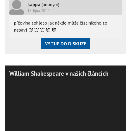
kappa
(anonym)
15. října 2017
píčovina tohleto jak někdo může číst nikoho to
nebaví
👿
👿
👿
👿
👿
VSTUP DO DISKUZE
William Shakespeare v našich článcích