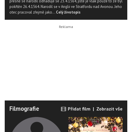
přesně se narodil odhaduje se 23.4.1564, jisté je však pouze to že byl
pokřtěn 26.4.1564. Narodil se v Anglii ve Stratfordu nad Avonou. Jeho
otec pracoval zřejmě jako...
Celý životopis
Filmografie
Přidat film
|
Zobrazit vše