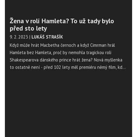
Žena v roli Hamleta? To už tady bylo
před sto lety
9. 2. 2023
|
LUKÁŠ STRAŠÍK
Když může hrát Macbetha černoch a když Cimrman hrál
Hamleta bez Hamleta, proč by nemohla tragickou roli
Shakespearova dánského prince hrát žena? Nová myšlenka
to ostatně není - před 102 lety měl premiéru němý film, kde
si hlavní roli Hamleta střihla Asta Nielsenová.