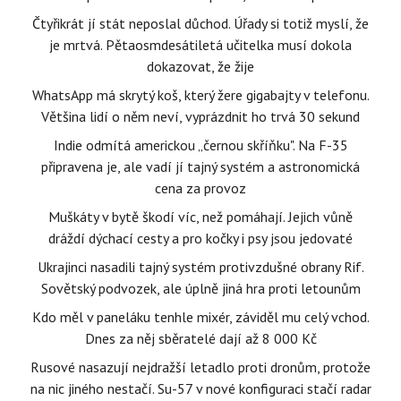
Čtyřikrát jí stát neposlal důchod. Úřady si totiž myslí, že
je mrtvá. Pětaosmdesátiletá učitelka musí dokola
dokazovat, že žije
WhatsApp má skrytý koš, který žere gigabajty v telefonu.
Většina lidí o něm neví, vyprázdnit ho trvá 30 sekund
Indie odmítá americkou „černou skříňku". Na F-35
připravena je, ale vadí jí tajný systém a astronomická
cena za provoz
Muškáty v bytě škodí víc, než pomáhají. Jejich vůně
dráždí dýchací cesty a pro kočky i psy jsou jedovaté
Ukrajinci nasadili tajný systém protivzdušné obrany Rif.
Sovětský podvozek, ale úplně jiná hra proti letounům
Kdo měl v paneláku tenhle mixér, záviděl mu celý vchod.
Dnes za něj sběratelé dají až 8 000 Kč
Rusové nasazují nejdražší letadlo proti dronům, protože
na nic jiného nestačí. Su-57 v nové konfiguraci stačí radar