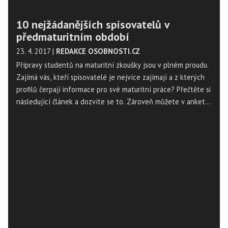
10 nejžádanějších spisovatelů v
předmaturitním období
23. 4. 2017
|
REDAKCE OSOBNOSTI.CZ
Přípravy studentů na maturitní zkoušky jsou v plném proudu.
Zajímá vás, kteří spisovatelé je nejvíce zajímají a z kterých
profilů čerpají informace pro své maturitní práce? Přečtěte si
následující článek a dozvíte se to. Zároveň můžete v anketě
dát hlas svému oblíbenému spisovateli.