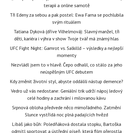
terapii a online samotě
Tři Edeny za sebou a pak postel: Ewa Farna se pochlubila
svým rituálem
Tatiana Dyková (dříve Vilhelmová): Slavný manžel, tři
děti, kariéra i výhra v show Tvoje tvář má známý hlas
UFC Fight Night: Gamrot vs. Salkilld – výsledky a nejlepší
momenty
Nezvládl jsem to v hlavě. Čepo odhalil, co stálo za jeho
neúspěšným UFC debutem
Kdy změnit životní styl, abyste oddálili nástup demence?
Vedro už vás nedostane: Geniální trik udrží nápoj ledový
celé hodiny a zachrání i milovanou kávu
Srpnová obloha předvede něco mimořádného. Zatmění
Slunce vystřídá noc plná padajících hvězd
Líbáš jako bůh: Poledňáková dostala stopku, Bartoška
odmítl sportovat a ústřední píseň, která film přerostla