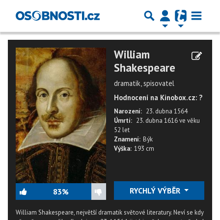
William
Shakespeare
dramatik, spisovatel
Hodnocení na Kinobox.cz: ?
Narození:
23. dubna 1564
Úmrtí:
23. dubna 1616
ve věku
52 let
Znamení:
Býk
Výška:
193 cm
RYCHLÝ VÝBĚR
83%
William Shakespeare, největší dramatik světové literatury. Neví se kdy