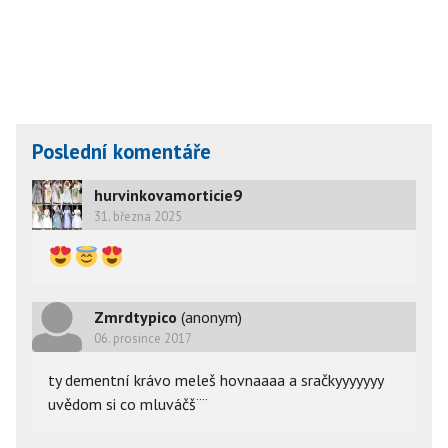
Poslední komentáře
hurvinkovamorticie9
31. března 2025
Zmrdtypico
(anonym)
06. prosince 2017
ty dementní krávo meleš hovnaaaa a sračkyyyyyyy
uvědom si co mluváčš¨¨