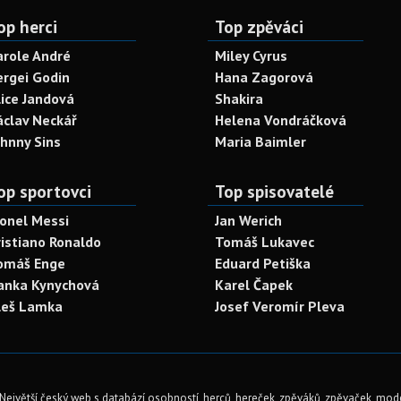
op herci
Top zpěváci
arole André
Miley Cyrus
ergei Godin
Hana Zagorová
lice Jandová
Shakira
áclav Neckář
Helena Vondráčková
ohnny Sins
Maria Baimler
op sportovci
Top spisovatelé
ionel Messi
Jan Werich
ristiano Ronaldo
Tomáš Lukavec
omáš Enge
Eduard Petiška
anka Kynychová
Karel Čapek
leš Lamka
Josef Veromír Pleva
Největší český web s databází osobností, herců, hereček, zpěváků, zpěvaček, mod