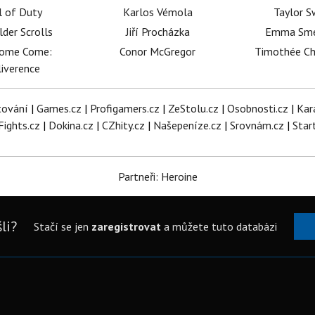
l of Duty
Karlos Vémola
Taylor S
lder Scrolls
Jiří Procházka
Emma Sm
dome Come:
Conor McGregor
Timothée C
iverence
tování
|
Games.cz
|
Profigamers.cz
|
ZeStolu.cz
|
Osobnosti.cz
|
Kar
Fights.cz
|
Dokina.cz
|
CZhity.cz
|
Našepeníze.cz
|
Srovnám.cz
|
Star
Partneři: Heroine
li?
Stačí se jen
zaregistrovat
a můžete tuto databázi