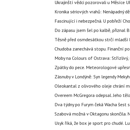
Ukrajinští vědci pozorovali u Měsíce U
Kronika sériových vrahů: Nenápadný děln
Fascinující i nebezpečná. U pobřeží Ch
Do zápasu jsem šel po kalbě, přiznal
Těsně před osmdesátkou strčí mladší k
Chudoba zanechává stopu. Finanční pot
Moby na Colours of Ostrava: Střízlivý, 
Zpátky do pece. Meteorologové upřesn
Zásnuby v Londýně: Syn legendy Mekyho
Oleokantal z olivového oleje chrání m
Overeem McGregora odepsal. Jeho tělo 
Dva týdny po Furym čeká Wacha šest so
Szabová možná v Oktagonu skončila. No
Usyk říká, že box je sport pro chudé. L