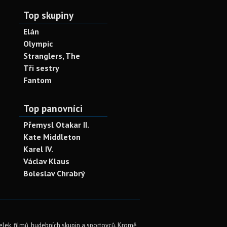
Top skupiny
Elán
Olympic
Stranglers, The
Tři sestry
Fantom
Top panovníci
Přemysl Otakar II.
Kate Middleton
Karel IV.
Václav Klaus
Boleslav Chrabrý
elek, filmů, hudebních skupin a sportovců. Kromě