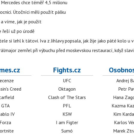
a Mercedes chce téměř 4,5 milionu
cnici. Útočníci měli použít pálku
 a víme, jak je použít
e řeší už po úrodě
ele si lehl k tátovi. Iva z Jihlavy popsala, jak žije jako páté kolo u 
álmajor zemřel při výbuchu před moskevskou restaurací, když slavi
mes.cz
Fights.cz
Osobnos
ecenze
UFC
Andrej B
sin's Creed
Oktagon
Petr Pa
tarfield
Clash of The Stars
Hana Zag
GTA
PFL
Kazma Kaz
iablo IV
KSW
Kim Karda
Forza
I am Figter
Karlos V
ortnite
Sumó
Marek Ztr