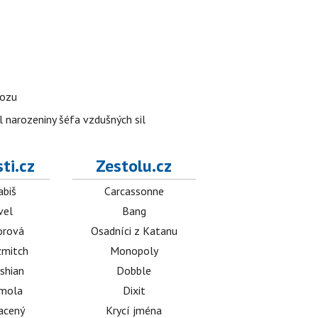
vozu
l narozeniny šéfa vzdušných sil
ti.cz
Zestolu.cz
abiš
Carcassonne
vel
Bang
orová
Osadníci z Katanu
mitch
Monopoly
shian
Dobble
émola
Dixit
acený
Krycí jména