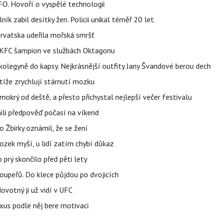
FO. Hovoří o vyspělé technologii
ík zabil desítky žen. Policii unikal téměř 20 let
orvatska udeřila mořská smršť
 BKFC šampion ve službách Oktagonu
olegyně do kapsy. Nejkrásnější outfity Jany Švandové berou dech
íže zrychlují stárnutí mozku
mokrý od deště, a přesto přichystal nejlepší večer festivalu
ili předpověď počasí na víkend
 Žbirky oznámil, že se žení
ozek myší, u lidí zatím chybí důkaz
prý skončilo před pěti lety
upeřů. Do klece půjdou po dvojicích
votný ji už vidí v UFC
uxus podle něj bere motivaci