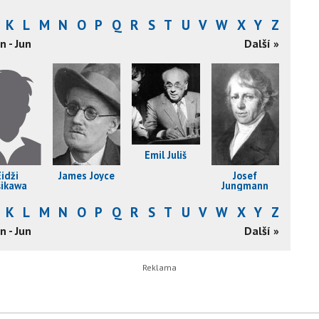
K
L
M
N
O
P
Q
R
S
T
U
V
W
X
Y
Z
n - Jun
Další »
Emil Juliš
Eidži
James Joyce
Josef
šikawa
Jungmann
K
L
M
N
O
P
Q
R
S
T
U
V
W
X
Y
Z
n - Jun
Další »