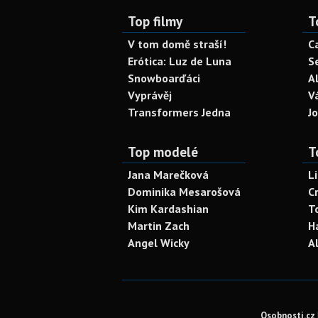
Top filmy
T
V tom domě straší!
C
Erótica: Luz de Luna
S
Snowboarďáci
A
Vyprávěj
V
Transformers Jedna
J
Top modelé
T
Jana Marečková
L
Dominika Mesarošová
C
Kim Kardashian
T
Martin Zach
H
Angel Wicky
A
Osobnosti.cz