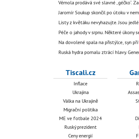
Vémola prodává své slavné „géčko“. Z
Jaromír Soukup skončil po útoku v nemo
Listy z květáku nevyhazujte. Jsou jedlé
Péče o jahody v srpnu. Některé úkony s
Na dovolené spala na přistýlce, syn přít
Ruská hydra pomalu ztrácí hlavy. Gener
Tiscali.cz
Ga
Inflace
R
Ukrajina
Assas
Válka na Ukrajině
S
Migrační politika
ME ve fotbale 2024
D
Ruský prezident
Ceny energií
F