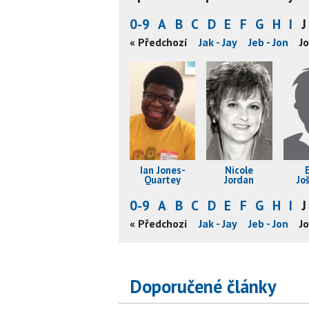
0-9
A
B
C
D
E
F
G
H
I
J
« Předchozí
Jak - Jay
Jeb - Jon
Jo
Ian Jones-
Nicole
Quartey
Jordan
Jo
0-9
A
B
C
D
E
F
G
H
I
J
« Předchozí
Jak - Jay
Jeb - Jon
Jo
Doporučené články