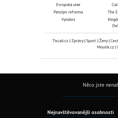
Evropská unie
Cal
Penzijní reforma
The E
Vynález
King
Del
Tiscali.cz
|
Zprávy
|
Sport
|
Ženy
|
Ces
Moulík.cz
|
Něco jste nenaš
Nejnavštěvovanější osobnosti