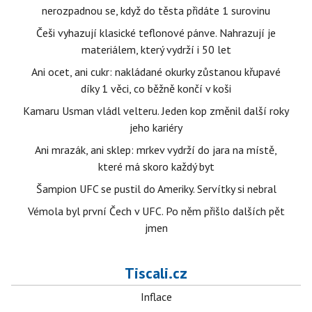
nerozpadnou se, když do těsta přidáte 1 surovinu
Češi vyhazují klasické teflonové pánve. Nahrazují je
materiálem, který vydrží i 50 let
Ani ocet, ani cukr: nakládané okurky zůstanou křupavé
díky 1 věci, co běžně končí v koši
Kamaru Usman vládl velteru. Jeden kop změnil další roky
jeho kariéry
Ani mrazák, ani sklep: mrkev vydrží do jara na místě,
které má skoro každý byt
Šampion UFC se pustil do Ameriky. Servítky si nebral
Vémola byl první Čech v UFC. Po něm přišlo dalších pět
jmen
Tiscali.cz
Inflace