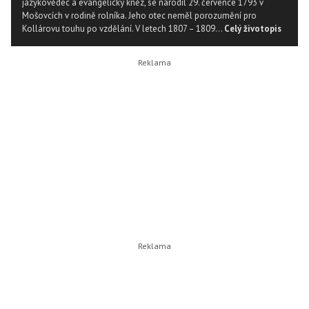
jazykovědec a evangelický kněz, se narodil 29. července 1793 v
Mošovcích v rodině rolníka. Jeho otec neměl porozumění pro
Kollárovu touhu po vzdělání. V letech 1807 – 1809...
Celý životopis