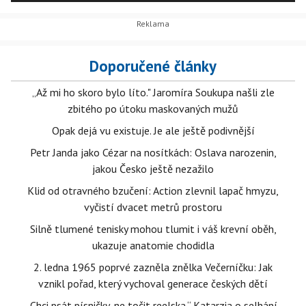
Doporučené články
„Až mi ho skoro bylo líto." Jaromíra Soukupa našli zle
zbitého po útoku maskovaných mužů
Opak dejá vu existuje. Je ale ještě podivnější
Petr Janda jako Cézar na nosítkách: Oslava narozenin,
jakou Česko ještě nezažilo
Klid od otravného bzučení: Action zlevnil lapač hmyzu,
vyčistí dvacet metrů prostoru
Silně tlumené tenisky mohou tlumit i váš krevní oběh,
ukazuje anatomie chodidla
2. ledna 1965 poprvé zazněla znělka Večerníčku: Jak
vznikl pořad, který vychoval generace českých dětí
„Chci psát písničky, ne točit reelska.“ Katarzia o selhání,