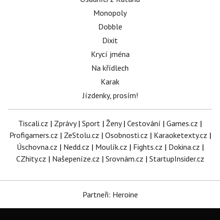
Monopoly
Dobble
Dixit
Krycí jména
Na křídlech
Karak
Jízdenky, prosím!
Tiscali.cz
|
Zprávy
|
Sport
|
Ženy
|
Cestování
|
Games.cz
|
Profigamers.cz
|
ZeStolu.cz
|
Osobnosti.cz
|
Karaoketexty.cz
|
Úschovna.cz
|
Nedd.cz
|
Moulík.cz
|
Fights.cz
|
Dokina.cz
|
CZhity.cz
|
Našepeníze.cz
|
Srovnám.cz
|
StartupInsider.cz
Partneři: Heroine