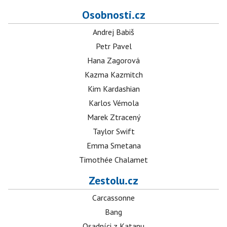
Osobnosti.cz
Andrej Babiš
Petr Pavel
Hana Zagorová
Kazma Kazmitch
Kim Kardashian
Karlos Vémola
Marek Ztracený
Taylor Swift
Emma Smetana
Timothée Chalamet
Zestolu.cz
Carcassonne
Bang
Osadníci z Katanu