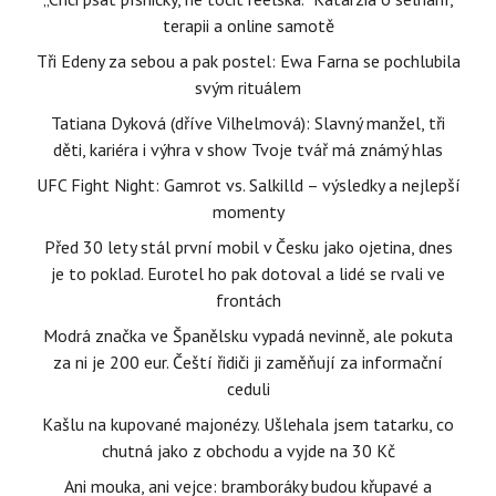
terapii a online samotě
Tři Edeny za sebou a pak postel: Ewa Farna se pochlubila
svým rituálem
Tatiana Dyková (dříve Vilhelmová): Slavný manžel, tři
děti, kariéra i výhra v show Tvoje tvář má známý hlas
UFC Fight Night: Gamrot vs. Salkilld – výsledky a nejlepší
momenty
Před 30 lety stál první mobil v Česku jako ojetina, dnes
je to poklad. Eurotel ho pak dotoval a lidé se rvali ve
frontách
Modrá značka ve Španělsku vypadá nevinně, ale pokuta
za ni je 200 eur. Čeští řidiči ji zaměňují za informační
ceduli
Kašlu na kupované majonézy. Ušlehala jsem tatarku, co
chutná jako z obchodu a vyjde na 30 Kč
Ani mouka, ani vejce: bramboráky budou křupavé a