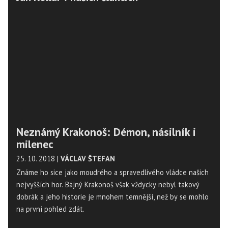
Neznámý Krakonoš: Démon, násilník i
milenec
25. 10. 2018
|
VÁCLAV ŠTEFAN
Známe ho sice jako moudrého a spravedlivého vládce našich
nejvyšších hor. Bájný Krakonoš však vždycky nebyl takový
dobrák a jeho historie je mnohem temnější, než by se mohlo
na první pohled zdát.