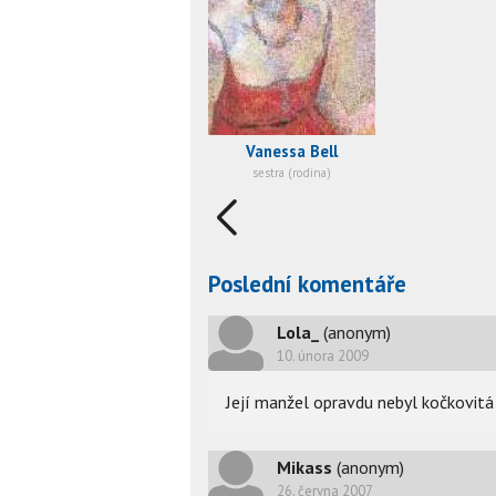
Vanessa Bell
sestra (rodina)
Poslední komentáře
Lola_
(anonym)
10. února 2009
Její manžel opravdu nebyl kočkovi
Mikass
(anonym)
26. června 2007