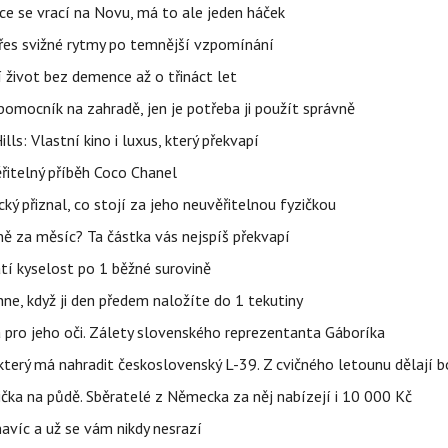
ace se vrací na Novu, má to ale jeden háček
 přes svižné rytmy po temnější vzpomínání
í život bez demence až o třináct let
ý pomocník na zahradě, jen je potřeba ji použít správně
s: Vlastní kino i luxus, který překvapí
řitelný příběh Coco Chanel
ký přiznal, co stojí za jeho neuvěřitelnou fyzičkou
lně za měsíc? Ta částka vás nejspíš překvapí
atí kyselost po 1 běžné surovině
ehne, když ji den předem naložíte do 1 tekutiny
 pro jeho oči. Zálety slovenského reprezentanta Gáboríka
terý má nahradit československý L-39. Z cvičného letounu dělají b
ička na půdě. Sběratelé z Německa za něj nabízejí i 10 000 Kč
 navíc a už se vám nikdy nesrazí