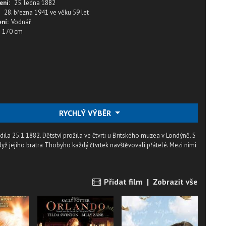
ení:
25. ledna 1882
28. března 1941
ve věku
59 let
ní:
Vodnář
170 cm
RYCHLÝ VÝBĚR
ila 25.1.1882. Dětství prožila ve čtvrti u Britského muzea v Londýně. S
dyž jejího bratra Thobyho každý čtvrtek navštěvovali přátelé. Mezi nimi
Přidat film
|
Zobrazit vše