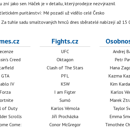
u zní jako sen. Háček je v detailu, který prodejce nezvýraznil
letickém puritánství: Mé pozadí už vidělo celé Česko
e. Za tuhle sadu smaltovaných hrnců dnes sběratelé nabízejí až 15
mes.cz
Fights.cz
Osobnos
ecenze
UFC
Andrej B
sin's Creed
Oktagon
Petr Pa
tarfield
Clash of The Stars
Hana Zag
GTA
PFL
Kazma Kaz
iablo IV
KSW
Kim Karda
Forza
I am Figter
Karlos V
ortnite
Sumó
Marek Ztr
l of Duty
Karlos Vémola
Taylor S
lder Scrolls
Jiří Procházka
Emma Sm
dome Come:
Conor McGregor
Timothée C