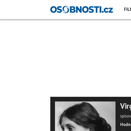
FIL
Vir
spiso
Hodno