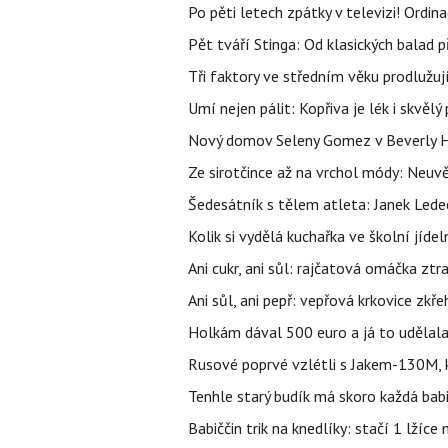
Po pěti letech zpátky v televizi! Ordin
Pět tváří Stinga: Od klasických balad
Tři faktory ve středním věku prodlužuj
Umí nejen pálit: Kopřiva je lék i skvěl
Nový domov Seleny Gomez v Beverly Hill
Ze sirotčince až na vrchol módy: Neuvě
Šedesátník s tělem atleta: Janek Ledec
Kolik si vydělá kuchařka ve školní jíde
Ani cukr, ani sůl: rajčatová omáčka ztr
Ani sůl, ani pepř: vepřová krkovice zkř
Holkám dával 500 euro a já to udělala
Rusové poprvé vzlétli s Jakem-130M, k
Tenhle starý budík má skoro každá bab
Babiččin trik na knedlíky: stačí 1 lžíce