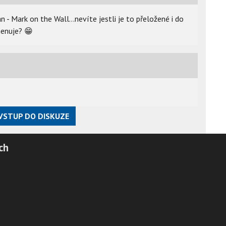
 - Mark on the Wall...nevíte jestli je to přeložené i do
jmenuje?
😁
VSTUP DO DISKUZE
ch