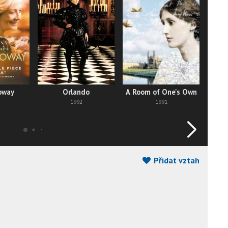
oway
Orlando
A Room of One's Own
To 
1992
1991
Přidat vztah