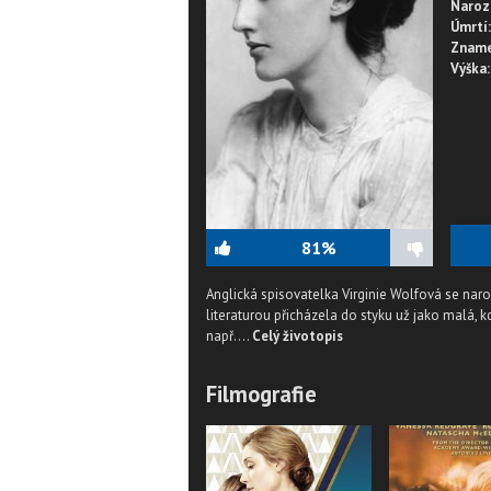
Naroz
Úmrtí:
Zname
Výška:
81%
Anglická spisovatelka Virginie Wolfová se narod
literaturou přicházela do styku už jako malá, k
např....
Celý životopis
Filmografie