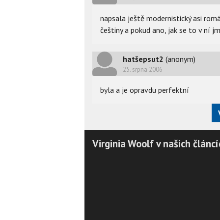
napsala ještě modernistický asi román
češtiny a pokud ano, jak se to v ní 
hatšepsut2
(anonym)
25. srpna 2006
byla a je opravdu perfektní
Virginia Woolf v našich článcí