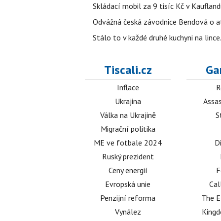
Skládací mobil za 9 tisíc Kč v Kaufland
Odvážná česká závodnice Bendová o at
Stálo to v každé druhé kuchyni na linc
Tiscali.cz
Ga
Inflace
R
Ukrajina
Assas
Válka na Ukrajině
S
Migrační politika
ME ve fotbale 2024
D
Ruský prezident
Ceny energií
F
Evropská unie
Cal
Penzijní reforma
The E
Vynález
King