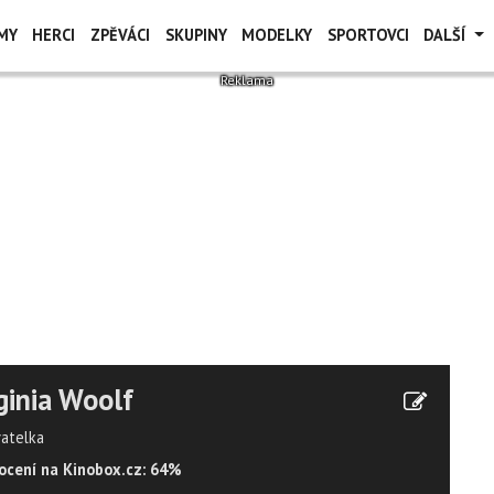
MY
HERCI
ZPĚVÁCI
SKUPINY
MODELKY
SPORTOVCI
DALŠÍ
ginia Woolf
vatelka
cení na Kinobox.cz: 64%