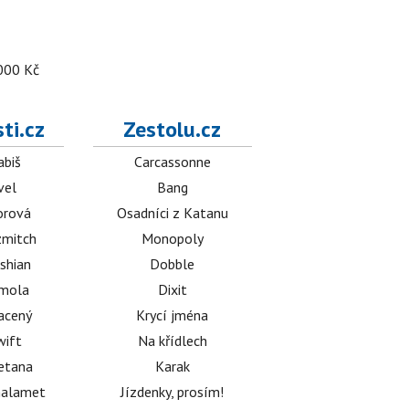
 000 Kč
ti.cz
Zestolu.cz
abiš
Carcassonne
vel
Bang
orová
Osadníci z Katanu
mitch
Monopoly
shian
Dobble
émola
Dixit
acený
Krycí jména
wift
Na křídlech
etana
Karak
halamet
Jízdenky, prosím!