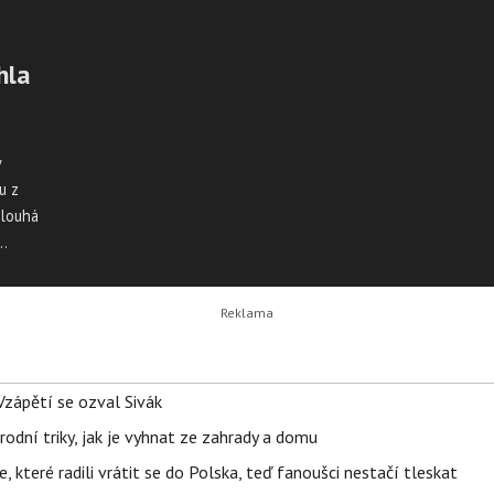
hla
y
u z
Dlouhá
V
.
Vzápětí se ozval Sivák
rodní triky, jak je vyhnat ze zahrady a domu
 které radili vrátit se do Polska, teď fanoušci nestačí tleskat