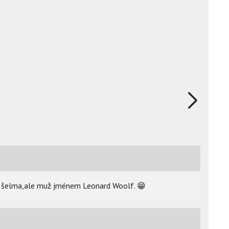
tá šelma,ale muž jménem Leonard Woolf.
😁