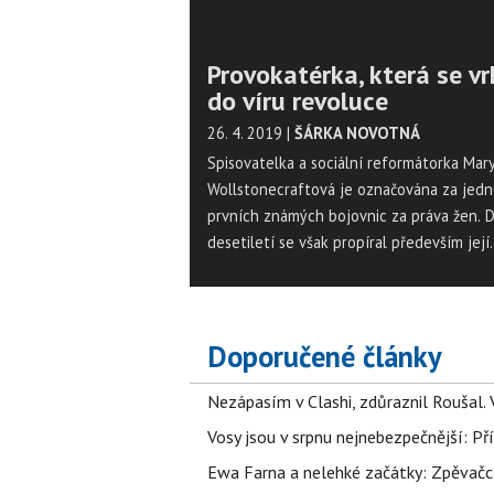
Provokatérka, která se vr
do víru revoluce
26. 4. 2019
|
ŠÁRKA NOVOTNÁ
Spisovatelka a sociální reformátorka Mar
Wollstonecraftová je označována za jedn
prvních známých bojovnic za práva žen. 
desetiletí se však propíral především její
neobvyklý a ve své době skandální život. 
sobotu od jejího narození uplyne 260 let
Doporučené články
Nezápasím v Clashi, zdůraznil Roušal. 
Vosy jsou v srpnu nejnebezpečnější: Pří
Ewa Farna a nelehké začátky: Zpěvačce,