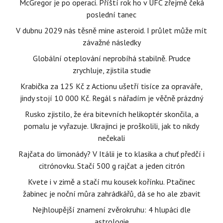
McGregor je po operaci. Příští rok ho v UFC zřejmě čeká
poslední tanec
V dubnu 2029 nás těsně mine asteroid. I průlet může mít
závažné následky
Globální oteplování neprobíhá stabilně. Prudce
zrychluje, zjistila studie
Krabička za 125 Kč z Actionu ušetří tisíce za opraváře,
jindy stojí 10 000 Kč. Regál s nářadím je věčně prázdný
Rusko zjistilo, že éra bitevních helikoptér skončila, a
pomalu je vyřazuje. Ukrajinci je proškolili, jak to nikdy
nečekali
Rajčata do limonády? V Itálii je to klasika a chuť předčí i
citrónovku. Stačí 500 g rajčat a jeden citrón
Kvete i v zimě a stačí mu kousek kořínku. Ptačinec
žabinec je noční můra zahrádkářů, dá se ho ale zbavit
Nejhloupější znamení zvěrokruhu: 4 hlupáci dle
astrologie