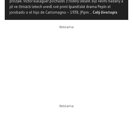
prozaik. Victor Balaguer pocházel z rodiny lékaře. Byl velmi nadaný a
již ve čtrnácti letech uvedl své první španělské drama Pepín el
jorobado o el hijo de Carlomagno – 1938, (Pipin...
Celý životopis