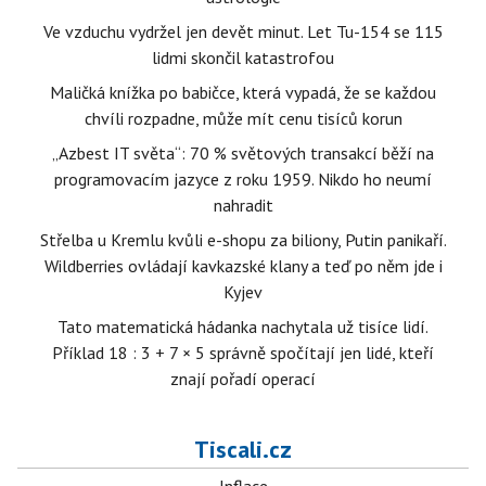
Ve vzduchu vydržel jen devět minut. Let Tu-154 se 115
lidmi skončil katastrofou
Maličká knížka po babičce, která vypadá, že se každou
chvíli rozpadne, může mít cenu tisíců korun
„Azbest IT světa“: 70 % světových transakcí běží na
programovacím jazyce z roku 1959. Nikdo ho neumí
nahradit
Střelba u Kremlu kvůli e-shopu za biliony, Putin panikaří.
Wildberries ovládají kavkazské klany a teď po něm jde i
Kyjev
Tato matematická hádanka nachytala už tisíce lidí.
Příklad 18 : 3 + 7 × 5 správně spočítají jen lidé, kteří
znají pořadí operací
Tiscali.cz