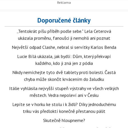
Doporučené články
„Tentokrát píšu příběh podle sebe." Lela Ceterová
ukázala proměnu, fanoušci ji nemohli ani poznat
Největší odpad Clashe, nebral si servítky Karlos Benda
Lucie Bílá ukázala, jak bydlí: Dům, který překvapí
každého, kdo ji zná jen z pódia
Nikdy nemíchejte tyto dvě tablety proti bolesti. Častá
chyba může skončit krvácením do žaludku
Itálie vyhlásila nejvyšší stupeň výstrahy ve všech velkých
městech. Vedra nepoleví ani v Česku
Lepíte se v horku ke stolu i k židli? Díky jednoduchému
triku vás předloktí konečně přestanou pálit
Skutečně hloupneme?