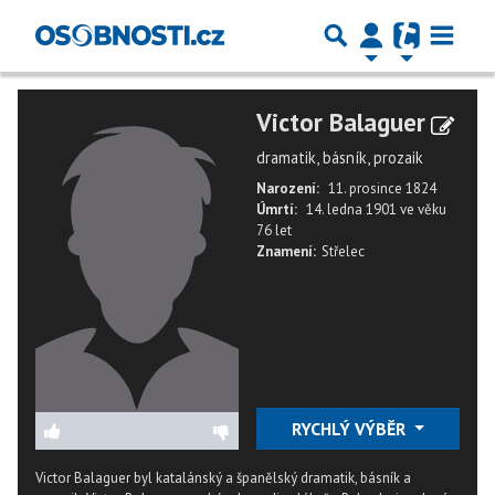
Victor Balaguer
dramatik, básník, prozaik
Narození:
11. prosince 1824
Úmrtí:
14. ledna 1901
ve věku
76 let
Znamení:
Střelec
RYCHLÝ VÝBĚR
Victor Balaguer byl katalánský a španělský dramatik, básník a