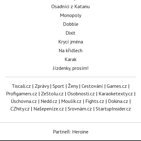
Osadníci z Katanu
Monopoly
Dobble
Dixit
Krycí jména
Na křídlech
Karak
Jízdenky, prosím!
Tiscali.cz
|
Zprávy
|
Sport
|
Ženy
|
Cestování
|
Games.cz
|
Profigamers.cz
|
ZeStolu.cz
|
Osobnosti.cz
|
Karaoketexty.cz
|
Úschovna.cz
|
Nedd.cz
|
Moulík.cz
|
Fights.cz
|
Dokina.cz
|
CZhity.cz
|
Našepeníze.cz
|
Srovnám.cz
|
StartupInsider.cz
Partneři: Heroine