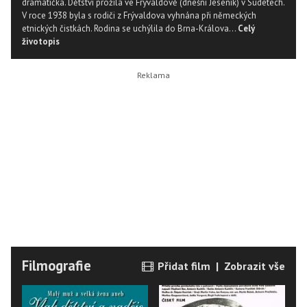
dramatička. Dětství prožila ve Frývaldově (dnešní Jeseník) v Sudetech.
V roce 1938 byla s rodiči z Frývaldova vyhnána při německých
etnických čistkách. Rodina se uchýlila do Brna-Králova...
Celý
životopis
Filmografie
Přidat film
|
Zobrazit vše