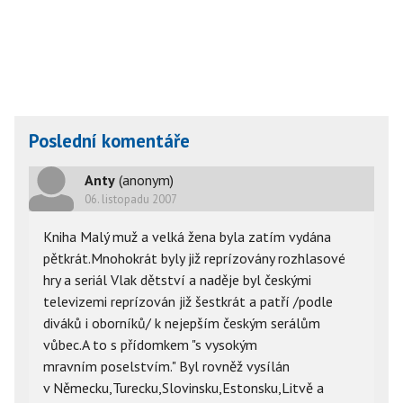
Poslední komentáře
Anty
(anonym)
06. listopadu 2007
Kniha Malý muž a velká žena byla zatím vydána
pětkrát.Mnohokrát byly již reprízovány rozhlasové
hry a seriál Vlak dětství a naděje byl českými
televizemi reprízován již šestkrát a patří /podle
diváků i oborníků/ k nejepším českým serálům
vůbec.A to s přídomkem "s vysokým
mravním poselstvím." Byl rovněž vysílán
v Německu,Turecku,Slovinsku,Estonsku,Litvě a