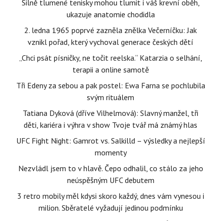
Silně tlumené tenisky mohou tlumit i váš krevní oběh,
ukazuje anatomie chodidla
2. ledna 1965 poprvé zazněla znělka Večerníčku: Jak
vznikl pořad, který vychoval generace českých dětí
„Chci psát písničky, ne točit reelska.“ Katarzia o selhání,
terapii a online samotě
Tři Edeny za sebou a pak postel: Ewa Farna se pochlubila
svým rituálem
Tatiana Dyková (dříve Vilhelmová): Slavný manžel, tři
děti, kariéra i výhra v show Tvoje tvář má známý hlas
UFC Fight Night: Gamrot vs. Salkilld – výsledky a nejlepší
momenty
Nezvládl jsem to v hlavě. Čepo odhalil, co stálo za jeho
neúspěšným UFC debutem
3 retro mobily měl kdysi skoro každý, dnes vám vynesou i
milion. Sběratelé vyžadují jedinou podmínku