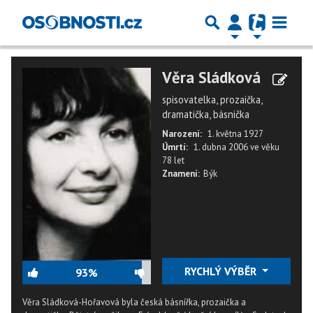
Věra Sládková
spisovatelka, prozaička,
dramatička, básnička
Narození:
1. května 1927
Úmrtí:
1. dubna 2006
ve věku
78 let
Znamení:
Býk
RYCHLÝ VÝBĚR
93%
Věra Sládková-Hořavová byla česká básnířka, prozaička a