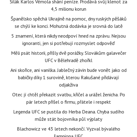
Silák Karlos Vémola shání peníze. Prodává svůj klenot za
4,5 milionu korun
Španělsko spěchá Ukrajině na pomoc, dny ruských pěšáků
se chýlí ke konci. Mohutná dodávka je srovná do latě
5 znamení, která nikdy neodpoví hned na zprávu. Nejsou
ignoranti, jen si potřebují rozmyslet odpověď
Měli psát historii, přišly dvě porážky. Slovákům galavečer
UFC v Bělehradě zhořkl
Ani skořice, ani vanilka. Jablečný závin bude vonět jako od
babičky díky 1 surovině, kterou Rakušané přidávají
odjakživa
Otec jí chtěl překazit svatbu, křičel a urážel ženicha. Po
pár letech přišel o firmu, přátele i respekt
Legenda UFC se pustila do Herba Deana. Chyba sudího
může stát bojovníka půl výplaty
Blachowicz ve 43 letech nekončí. Vyzval bývalého
šampiona UFC