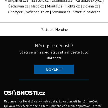
Profigamers.cz
|
ZeStolu.cz
|
Osobnosti.cz
|
Karaoketexty.cz
|
Úschovna.cz
|
Nedd.cz
|
Moulík.cz
|
Fights.cz
|
Dokina.cz
|
CZhity.cz
|
Našepeníze.cz
|
Srovnám.cz
|
StartupInsider.cz
Partneři: Heroine
Něco jste nenašli?
Stačí se jen
zaregistrovat
a můžete tuto
databázi
DOPLNIT
Osobnosti.cz
Největší český web s databází osobností, herců, hereček,
zpěváků, zpěvaček, modelek, filmů, hudebních skupin a sportovců. Kromě