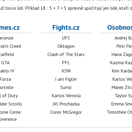
isíce lidí. Příklad 18 : 3 + 7 × 5 správně spočítají jen lidé, kteří 
mes.cz
Fights.cz
Osobnos
ecenze
UFC
Andrej B
sin's Creed
Oktagon
Petr Pa
tarfield
Clash of The Stars
Hana Zag
GTA
PFL
Kazma Kaz
iablo IV
KSW
Kim Karda
Forza
I am Figter
Karlos V
ortnite
Sumó
Marek Ztr
l of Duty
Karlos Vémola
Taylor S
lder Scrolls
Jiří Procházka
Emma Sm
dome Come:
Conor McGregor
Timothée C
iverence