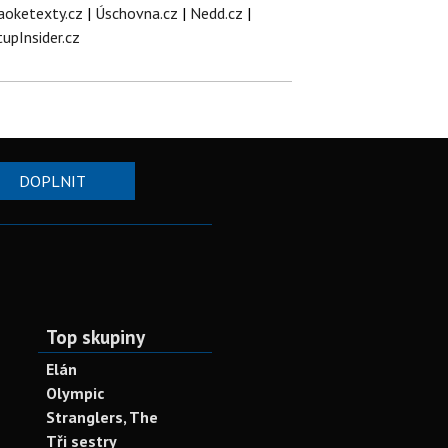
aoketexty.cz
|
Úschovna.cz
|
Nedd.cz
|
tupInsider.cz
DOPLNIT
Top skupiny
Elán
Olympic
Stranglers, The
Tři sestry