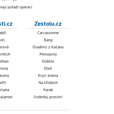
znají pořadí operací
ti.cz
Zestolu.cz
abiš
Carcassonne
vel
Bang
orová
Osadníci z Katanu
mitch
Monopoly
shian
Dobble
émola
Dixit
acený
Krycí jména
wift
Na křídlech
etana
Karak
halamet
Jízdenky, prosím!