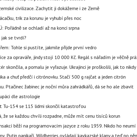
mské civilizace. Zachytit ji dokážeme i ze Země
ačku, trik za korunu je vyhubí přes noc
: Pořádně se ochladí až na konci srpna
jak se tvrdí?
řem: Tohle si pustíte, jakmile přijde první vedro
íce za opraváře, jindy stojí 10 000 Kč. Regál s nářadím je věčně pr
ér skončila, a pomalu je vyřazuje. Ukrajinci je proškolili, jak to nikdy
ika a chuť předčí i citrónovku. Stačí 500 g rajčat a jeden citrón
ku. Ptačinec žabinec je noční můra zahrádkářů, dá se ho ale zbavit
upáci dle astrologie
et Tu-154 se 115 lidmi skončil katastrofou
á, že se každou chvíli rozpadne, může mít cenu tisíců korun
nsakcí běží na programovacím jazyce z roku 1959. Nikdo ho neumí 
ny, Putin panikaří. Wildberries ovládají kavkazské klany a teď po něm