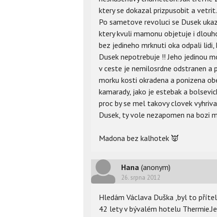
ktery se dokazal prizpusobit a vetrit.
Po sametove revoluci se Dusek ukaz
ktery kvuli mamonu objetuje i dlouh
bez jedineho mrknuti oka odpali lidi,
Dusek nepotrebuje !! Jeho jedinou 
v ceste je nemilosrdne odstranen a
morku kosti okradena a ponizena obe
kamarady, jako je estebak a bolsevic
proc by se mel takovy clovek vyhriva
Dusek, ty vole nezapomen na bozi ml
Madona bez kalhotek
👿
Hana
(anonym)
26. srpna 2012
Hledám Václava Duška ,byl to přítel 
42 lety v bývalém hotelu Thermie.Jes