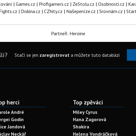
tování
|
Games.cz
|
Profigamers.cz
|
ZeStolu.cz
|
Osobnosti.cz
|
Kar
Fights.cz
|
Dokina.cz
|
CZhity.cz
|
Našepeníze.cz
|
Srovnám.cz
|
Star
Partneři: Heroine
li?
Stačí se jen
zaregistrovat
a můžete tuto databázi
op herci
Top zpěváci
arole André
Miley Cyrus
ergei Godin
Hana Zagorová
lice Jandová
Shakira
áclav Neckář
Helena Vondráčková