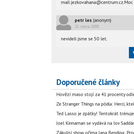
mail:jezkovahana@centrum.cz.Moc b
petr les
(anonym)
21. srpna 2008
nevideli jsme se 50 let.
Doporučené články
Hovězí maso stojí za 41 procenty odle
Ze Stranger Things na pódia: Herci, kt
Ted Lasso je zpátky! Tentokrát trénuj
Joel Kinnaman se vydává na lov Saddám
Zákulisí show očima Jana Bendiga: Pro