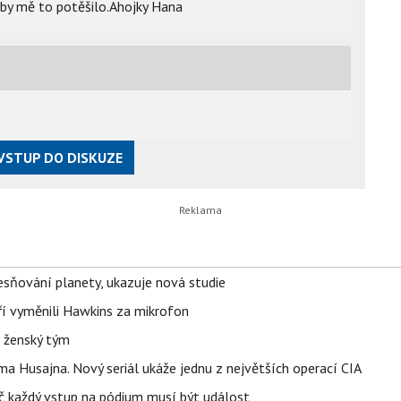
y mě to potěšilo.Ahojky Hana
VSTUP DO DISKUZE
sňování planety, ukazuje nová studie
eří vyměnili Hawkins za mikrofon
e ženský tým
a Husajna. Nový seriál ukáže jednu z největších operací CIA
č každý vstup na pódium musí být událost