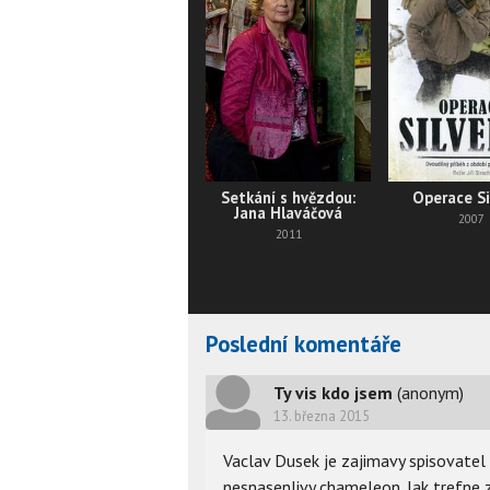
Setkání s hvězdou:
Operace Si
Jana Hlaváčová
2007
2011
Poslední komentáře
Ty vis kdo jsem
(anonym)
13. března 2015
Vaclav Dusek je zajimavy spisovatel a
nesnasenlivy chameleon. Jak trefne zaz