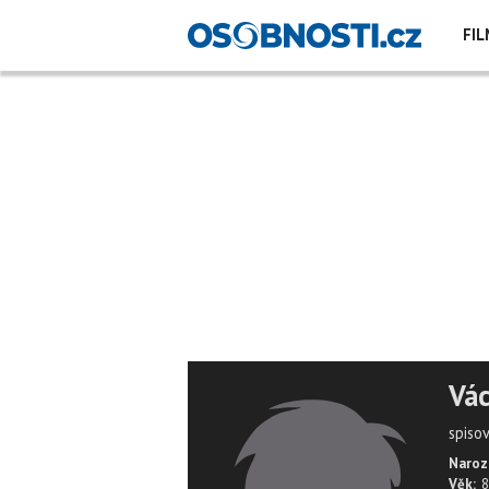
FIL
Vác
spiso
Naroz
Věk:
8