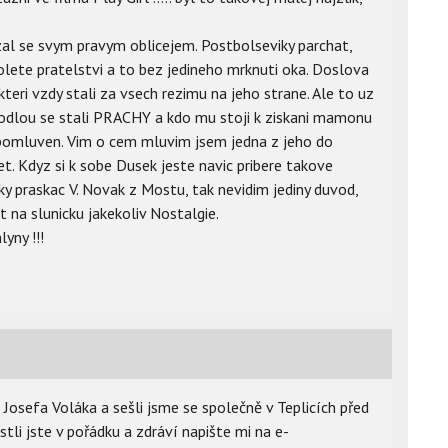
al se svym pravym oblicejem. Postbolseviky parchat,
olete pratelstvi a to bez jedineho mrknuti oka. Doslova
 kteri vzdy stali za vsech rezimu na jeho strane. Ale to uz
modlou se stali PRACHY a kdo mu stoji k ziskani mamonu
 pomluven. Vim o cem mluvim jsem jedna z jeho do
t. Kdyz si k sobe Dusek jeste navic pribere takove
ky praskac V. Novak z Mostu, tak nevidim jediny duvod,
t na slunicku jakekoliv Nostalgie.
yny !!!
Josefa Voláka a sešli jsme se společně v Teplicích před
tli jste v pořádku a zdráví napište mi na e-