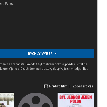
ní:
Panna
RYCHLÝ VÝBĚR
 prozaik a scénárista. Původně byl malířem pokojů, později učitel na
daktor. V jeho prózách dominují postavy dospívajících mladých lidí,
Přidat film
|
Zobrazit vše