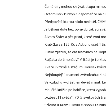
Černé díry mohou skrývat stopu mimoze
Octomilky v kuchyni? Zapomeňte na plác
Předpověď, kterou nikdo nechtěl. ČHMÚ
Je běhání dole bez opravdu tak zdravé, 
Álvaro Soler a pět písní, které voní mo
Krabička za 125 Kč z Actionu ušetří tis
Rusko zjistilo, že éra bitevních helikopt
Rajčata do limonády? V Itálii je to klas
Kvete i v zimě a stačí mu kousek kořín
Nejhloupější znamení zvěrokruhu: 4 hl
Ve vzduchu vydržel jen devět minut. L
Maličká knížka po babičce, která vypad
„Azbest IT světa“: 70 % světových tra
Střelba u Kremlu kvůli e-shopu za bilio