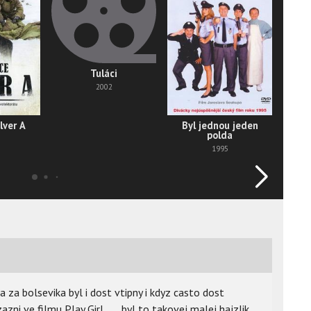
Tuláci
2002
lver A
Byl jednou jeden
polda
1995
 za bolsevika byl i dost vtipny i kdyz casto dost
ni ve filmu Play Girl ..... byl to takovej malej hajzlik,