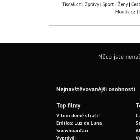
Tiscali.cz
|
Zprávy
|
Sport
|
Ženy
|
Ces
Moulík.cz
|
Něco jste nenaš
Nejnavštěvovanější osobnosti
Top filmy
T
V tom domě straší!
C
Erótica: Luz de Luna
S
Snowboarďáci
A
Vyprávěj
V