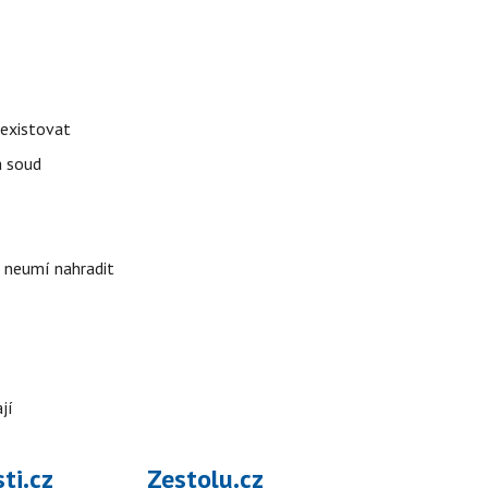
 existovat
á soud
i neumí nahradit
jí
ti.cz
Zestolu.cz