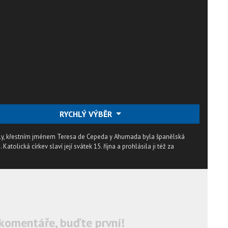
RYCHLÝ VÝBĚR
Ávily, křestním jménem Teresa de Cepeda y Ahumada byla španělská
tolická církev slaví její svátek 15. října a prohlásila ji též za
komentáře, buďte první!