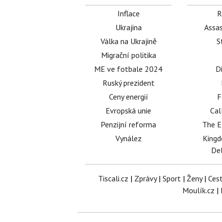
Inflace
R
Ukrajina
Assas
Válka na Ukrajině
S
Migrační politika
ME ve fotbale 2024
D
Ruský prezident
Ceny energií
F
Evropská unie
Cal
Penzijní reforma
The E
Vynález
King
Del
Tiscali.cz
|
Zprávy
|
Sport
|
Ženy
|
Ces
Moulík.cz
|