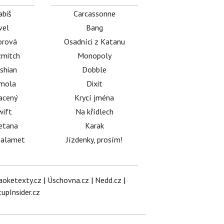
abiš
Carcassonne
vel
Bang
orová
Osadníci z Katanu
mitch
Monopoly
shian
Dobble
émola
Dixit
acený
Krycí jména
wift
Na křídlech
etana
Karak
halamet
Jízdenky, prosím!
aoketexty.cz
|
Úschovna.cz
|
Nedd.cz
|
tupInsider.cz