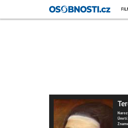
FIL
Ter
Naroz
Úmrtí:
Zname