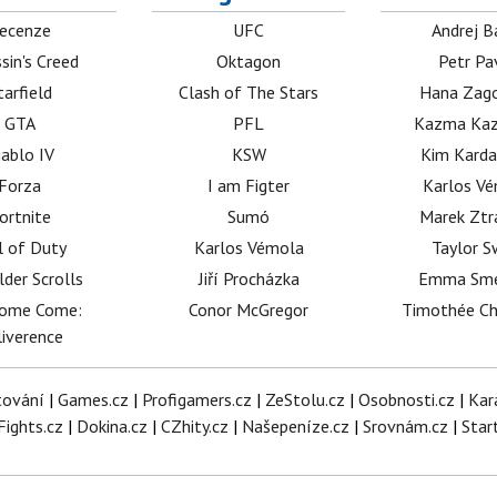
ecenze
UFC
Andrej B
sin's Creed
Oktagon
Petr Pa
tarfield
Clash of The Stars
Hana Zag
GTA
PFL
Kazma Kaz
iablo IV
KSW
Kim Karda
Forza
I am Figter
Karlos V
ortnite
Sumó
Marek Ztr
l of Duty
Karlos Vémola
Taylor S
lder Scrolls
Jiří Procházka
Emma Sm
dome Come:
Conor McGregor
Timothée C
iverence
tování
|
Games.cz
|
Profigamers.cz
|
ZeStolu.cz
|
Osobnosti.cz
|
Kar
Fights.cz
|
Dokina.cz
|
CZhity.cz
|
Našepeníze.cz
|
Srovnám.cz
|
Star