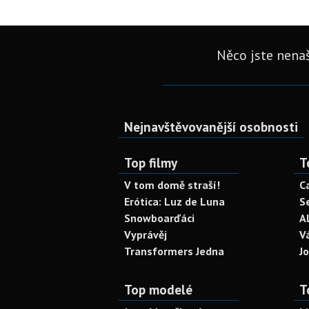
Něco jste nenaš
Nejnavštěvovanější osobnosti
Top filmy
T
V tom domě straší!
C
Erótica: Luz de Luna
S
Snowboarďáci
A
Vyprávěj
V
Transformers Jedna
J
Top modelé
T