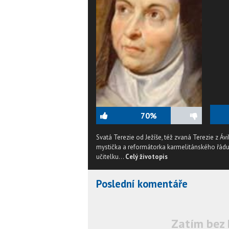
70%
Svatá Terezie od Ježíše, též zvaná Terezie z 
mystička a reformátorka karmelitánského řádu. Ka
učitelku...
Celý životopis
Poslední komentáře
Zatím bez 