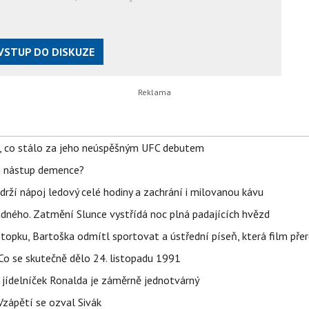
VSTUP DO DISKUZE
il, co stálo za jeho neúspěšným UFC debutem
li nástup demence?
udrží nápoj ledový celé hodiny a zachrání i milovanou kávu
ného. Zatmění Slunce vystřídá noc plná padajících hvězd
topku, Bartoška odmítl sportovat a ústřední píseň, která film pře
Co se skutečně dělo 24. listopadu 1991
 jídelníček Ronalda je záměrně jednotvárný
Vzápětí se ozval Sivák