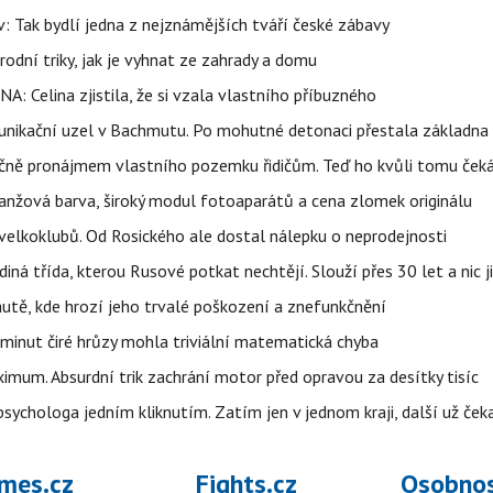
 Tak bydlí jedna z nejznámějších tváří české zábavy
rodní triky, jak je vyhnat ze zahrady a domu
NA: Celina zjistila, že si vzala vlastního příbuzného
munikační uzel v Bachmutu. Po mohutné detonaci přestala základna
čně pronájmem vlastního pozemku řidičům. Teď ho kvůli tomu ček
ranžová barva, široký modul fotoaparátů a cena zlomek originálu
velkoklubů. Od Rosického ale dostal nálepku o neprodejnosti
ná třída, kterou Rusové potkat nechtějí. Slouží přes 30 let a nic j
autě, kde hrozí jeho trvalé poškození a znefunkčnění
 minut čiré hrůzy mohla triviální matematická chyba
imum. Absurdní trik zachrání motor před opravou za desítky tisíc
ychologa jedním kliknutím. Zatím jen v jednom kraji, další už čeka
mes.cz
Fights.cz
Osobnos