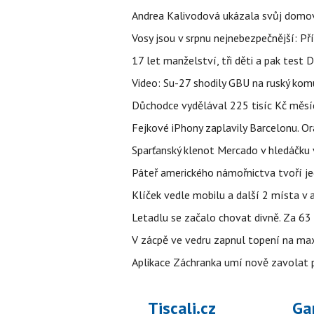
Andrea Kalivodová ukázala svůj domov:
Vosy jsou v srpnu nejnebezpečnější: Pří
17 let manželství, tři děti a pak test D
Video: Su-27 shodily GBU na ruský ko
Důchodce vydělával 225 tisíc Kč měsí
Fejkové iPhony zaplavily Barcelonu. O
Sparťanský klenot Mercado v hledáčku 
Páteř amerického námořnictva tvoří jedi
Klíček vedle mobilu a další 2 místa v 
Letadlu se začalo chovat divně. Za 63
V zácpě ve vedru zapnul topení na max
Aplikace Záchranka umí nově zavolat ps
Tiscali.cz
Ga