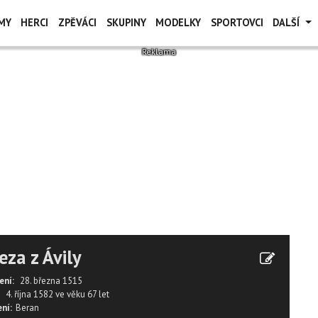
MY
HERCI
ZPĚVÁCI
SKUPINY
MODELKY
SPORTOVCI
DALŠÍ
eza z Ávily
ení:
28. března 1515
4. října 1582
ve věku
67 let
ní:
Beran