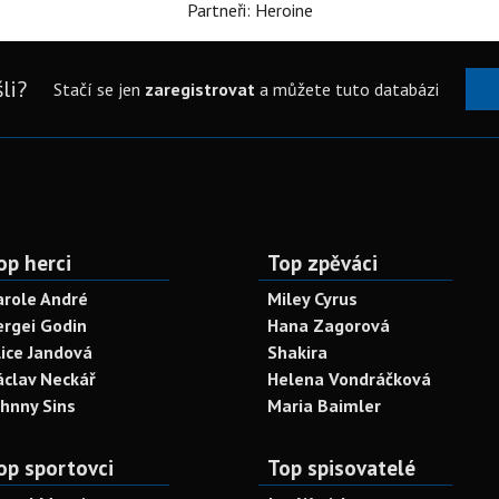
Partneři: Heroine
li?
Stačí se jen
zaregistrovat
a můžete tuto databázi
op herci
Top zpěváci
arole André
Miley Cyrus
ergei Godin
Hana Zagorová
lice Jandová
Shakira
áclav Neckář
Helena Vondráčková
ohnny Sins
Maria Baimler
op sportovci
Top spisovatelé