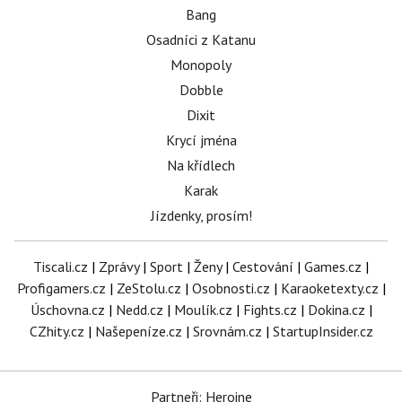
Bang
Osadníci z Katanu
Monopoly
Dobble
Dixit
Krycí jména
Na křídlech
Karak
Jízdenky, prosím!
Tiscali.cz
|
Zprávy
|
Sport
|
Ženy
|
Cestování
|
Games.cz
|
Profigamers.cz
|
ZeStolu.cz
|
Osobnosti.cz
|
Karaoketexty.cz
|
Úschovna.cz
|
Nedd.cz
|
Moulík.cz
|
Fights.cz
|
Dokina.cz
|
CZhity.cz
|
Našepeníze.cz
|
Srovnám.cz
|
StartupInsider.cz
Partneři: Heroine