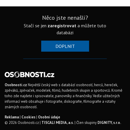
Něco jste nenašli?
Stačí se jen
zaregistrovat
a můžete tuto
databázi
DOPLNIT
Osobnosti.cz
Největší český web s databází osobností, herců, hereček,
zpěváků, zpěvaček, modelek, filmů, hudebních skupin a sportovců. Kromě
toho zde najdete i spisovatele, panovníky a finančníky. Vedle užitečných
informací web obsahuje i fotografie, diskografie, filmografie a vztahy
známých osobností.
Reklama
|
Cookies
|
Osobní údaje
© 2026 Osobnosti.cz |
TISCALI MEDIA, a.s.
| Člen skupiny
DIGNITY, s.r.o.