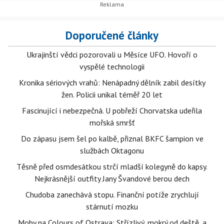
Doporučené články
Ukrajinští vědci pozorovali u Měsíce UFO. Hovoří o
vyspělé technologii
Kronika sériových vrahů: Nenápadný dělník zabil desítky
žen. Policii unikal téměř 20 let
Fascinující i nebezpečná. U pobřeží Chorvatska udeřila
mořská smršť
Do zápasu jsem šel po kalbě, přiznal BKFC šampion ve
službách Oktagonu
Těsně před osmdesátkou strčí mladší kolegyně do kapsy.
Nejkrásnější outfity Jany Švandové berou dech
Chudoba zanechává stopu. Finanční potíže zrychlují
stárnutí mozku
Moby na Colours of Ostrava: Střízlivý, mokrý od deště, a