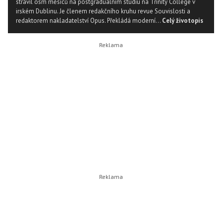
strávil osm měsíců na postgraduálním studiu na Trinity College v
irském Dublinu. Je členem redakčního kruhu revue Souvislosti a
redaktorem nakladatelství Opus. Překládá moderní...
Celý životopis