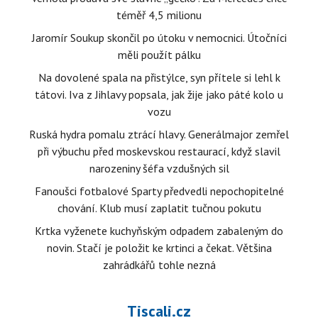
téměř 4,5 milionu
Jaromír Soukup skončil po útoku v nemocnici. Útočníci
měli použít pálku
Na dovolené spala na přistýlce, syn přítele si lehl k
tátovi. Iva z Jihlavy popsala, jak žije jako páté kolo u
vozu
Ruská hydra pomalu ztrácí hlavy. Generálmajor zemřel
při výbuchu před moskevskou restaurací, když slavil
narozeniny šéfa vzdušných sil
Fanoušci fotbalové Sparty předvedli nepochopitelné
chování. Klub musí zaplatit tučnou pokutu
Krtka vyženete kuchyňským odpadem zabaleným do
novin. Stačí je položit ke krtinci a čekat. Většina
zahrádkářů tohle nezná
Tiscali.cz