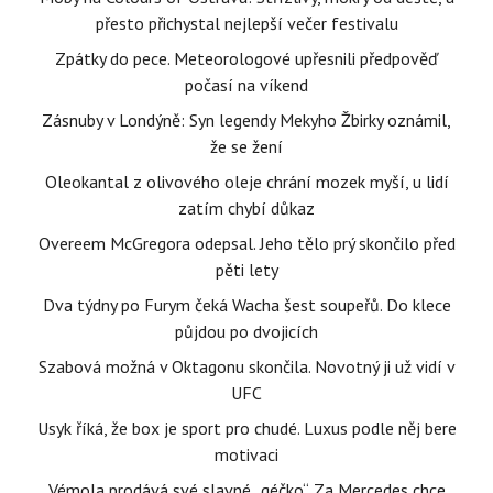
přesto přichystal nejlepší večer festivalu
Zpátky do pece. Meteorologové upřesnili předpověď
počasí na víkend
Zásnuby v Londýně: Syn legendy Mekyho Žbirky oznámil,
že se žení
Oleokantal z olivového oleje chrání mozek myší, u lidí
zatím chybí důkaz
Overeem McGregora odepsal. Jeho tělo prý skončilo před
pěti lety
Dva týdny po Furym čeká Wacha šest soupeřů. Do klece
půjdou po dvojicích
Szabová možná v Oktagonu skončila. Novotný ji už vidí v
UFC
Usyk říká, že box je sport pro chudé. Luxus podle něj bere
motivaci
Vémola prodává své slavné „géčko“. Za Mercedes chce