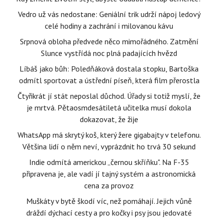
Vedro už vás nedostane: Geniální trik udrží nápoj ledový
celé hodiny a zachrání i milovanou kávu
Srpnová obloha předvede něco mimořádného. Zatmění
Slunce vystřídá noc plná padajících hvězd
Líbáš jako bůh: Poledňáková dostala stopku, Bartoška
odmítl sportovat a ústřední píseň, která film přerostla
Čtyřikrát jí stát neposlal důchod. Úřady si totiž myslí, že
je mrtvá. Pětaosmdesátiletá učitelka musí dokola
dokazovat, že žije
WhatsApp má skrytý koš, který žere gigabajty v telefonu.
Většina lidí o něm neví, vyprázdnit ho trvá 30 sekund
Indie odmítá americkou „černou skříňku". Na F-35
připravena je, ale vadí jí tajný systém a astronomická
cena za provoz
Muškáty v bytě škodí víc, než pomáhají. Jejich vůně
dráždí dýchací cesty a pro kočky i psy jsou jedovaté