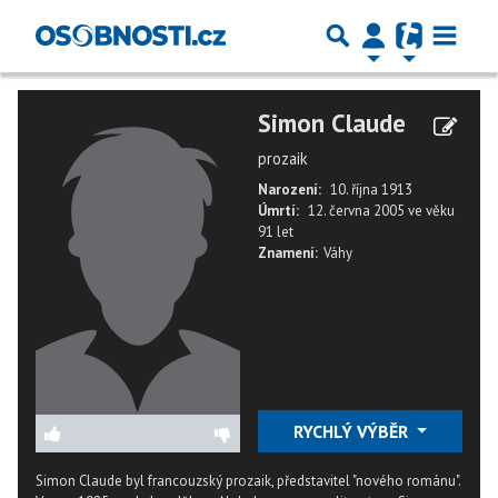
Simon Claude
prozaik
Narození:
10. října 1913
Úmrtí:
12. června 2005
ve věku
91 let
Znamení:
Váhy
RYCHLÝ VÝBĚR
Simon Claude byl francouzský prozaik, představitel "nového románu".