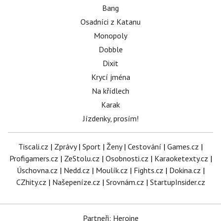
Bang
Osadníci z Katanu
Monopoly
Dobble
Dixit
Krycí jména
Na křídlech
Karak
Jízdenky, prosím!
Tiscali.cz
|
Zprávy
|
Sport
|
Ženy
|
Cestování
|
Games.cz
|
Profigamers.cz
|
ZeStolu.cz
|
Osobnosti.cz
|
Karaoketexty.cz
|
Úschovna.cz
|
Nedd.cz
|
Moulík.cz
|
Fights.cz
|
Dokina.cz
|
CZhity.cz
|
Našepeníze.cz
|
Srovnám.cz
|
StartupInsider.cz
Partneři: Heroine