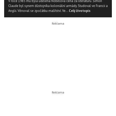
V roce 1985 mu byla udělena Nobelova cena za literaturu. Simon
Claude byl synem důstojníka koloniální armády. Studoval ve Francii a
Anglii. Věnoval se zpočátku malířství. Ve...
Celý životopis