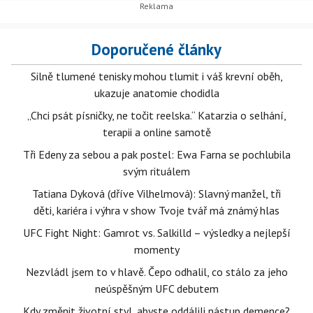
Doporučené články
Silně tlumené tenisky mohou tlumit i váš krevní oběh,
ukazuje anatomie chodidla
„Chci psát písničky, ne točit reelska.“ Katarzia o selhání,
terapii a online samotě
Tři Edeny za sebou a pak postel: Ewa Farna se pochlubila
svým rituálem
Tatiana Dyková (dříve Vilhelmová): Slavný manžel, tři
děti, kariéra i výhra v show Tvoje tvář má známý hlas
UFC Fight Night: Gamrot vs. Salkilld – výsledky a nejlepší
momenty
Nezvládl jsem to v hlavě. Čepo odhalil, co stálo za jeho
neúspěšným UFC debutem
Kdy změnit životní styl, abyste oddálili nástup demence?