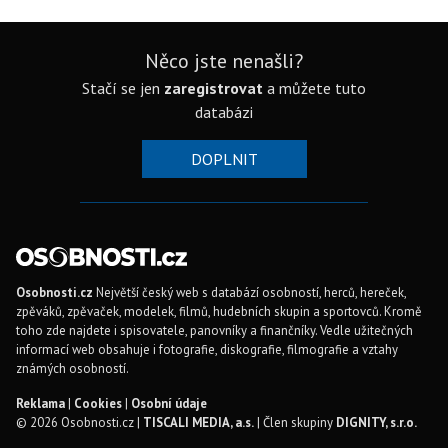
Něco jste nenašli?
Stačí se jen
zaregistrovat
a můžete tuto
databázi
DOPLNIT
Osobnosti.cz
Největší český web s databází osobností, herců, hereček,
zpěváků, zpěvaček, modelek, filmů, hudebních skupin a sportovců. Kromě
toho zde najdete i spisovatele, panovníky a finančníky. Vedle užitečných
informací web obsahuje i fotografie, diskografie, filmografie a vztahy
známých osobností.
Reklama
|
Cookies
|
Osobní údaje
© 2026 Osobnosti.cz |
TISCALI MEDIA, a.s.
| Člen skupiny
DIGNITY, s.r.o.