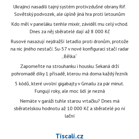
Ukrajinci nasadili tajný systém protivzdušné obrany Rif.
Sovětský podvozek, ale úplně jiná hra proti letounům
Kdo měl v paneláku tenhle mixér, záviděl mu celý vchod.
Dnes za něj sběratelé dají až 8 000 Kč
Rusové nasazují nejdražší letadlo proti dronům, protože
na nic jiného nestačí. Su-57 v nové konfiguraci stačí radar
„Bělka“
Zapomeňte na strouhanku i housku. Sekaná drží
pohromadě díky 1 přísadě, kterou má doma každý řezník
5 kódů, které uvolní gigabajty v Gmailu za pár minut.
Fungují roky, ale moc lidí je nezná
Nemáte v garáži tuhle starou vrtačku? Dnes má
sběratelskou hodnotu až 10 000 Kč a sběratelé po ní
lační
Tiscali.cz