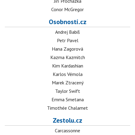
Jiří Procházka
Conor McGregor
Osobnosti.cz
Andrej Babiš
Petr Pavel
Hana Zagorová
Kazma Kazmitch
Kim Kardashian
Karlos Vémola
Marek Ztracený
Taylor Swift
Emma Smetana
Timothée Chalamet
Zestolu.cz
Carcassonne