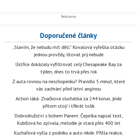
Doporučené články
„Slavím, že nebudu mít děti." Kovalová vyřešila otázku
jednou provždy, litovat prý nebude
Ústřice dokázaly vyfiltrovat celý Chesapeake Bay za
týden, dnes to trvá přes rok
Z auta rovnou na neschopenku? Pravidlo 5 minut, které
vás zachrání před letní angínou
Action láká: Značková sluchátka za 244 korun, jinde
přitom stojí i třikrát tolik
Dobrodružství s bohem Panem: Čepelka napsal text,
Kubišová ho zpívala, melodie je stará přes 400 let
Kuchařová vyšla z podniku a auto nikde. Přišla reakce,