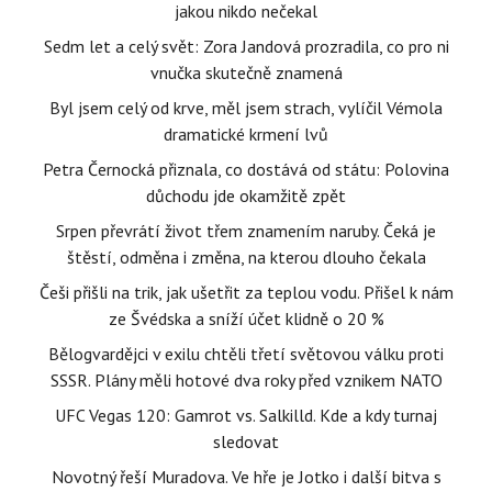
jakou nikdo nečekal
Sedm let a celý svět: Zora Jandová prozradila, co pro ni
vnučka skutečně znamená
Byl jsem celý od krve, měl jsem strach, vylíčil Vémola
dramatické krmení lvů
Petra Černocká přiznala, co dostává od státu: Polovina
důchodu jde okamžitě zpět
Srpen převrátí život třem znamením naruby. Čeká je
štěstí, odměna i změna, na kterou dlouho čekala
Češi přišli na trik, jak ušetřit za teplou vodu. Přišel k nám
ze Švédska a sníží účet klidně o 20 %
Bělogvardějci v exilu chtěli třetí světovou válku proti
SSSR. Plány měli hotové dva roky před vznikem NATO
UFC Vegas 120: Gamrot vs. Salkilld. Kde a kdy turnaj
sledovat
Novotný řeší Muradova. Ve hře je Jotko i další bitva s