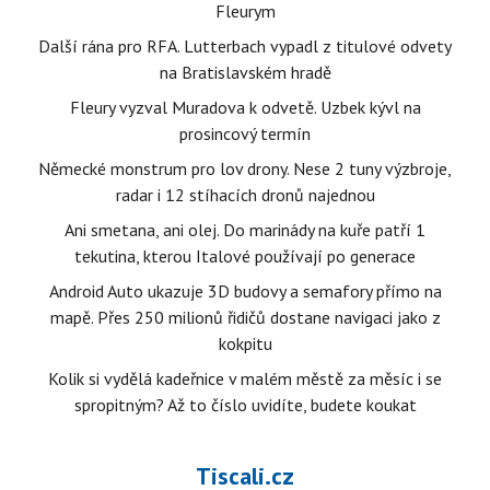
Fleurym
Další rána pro RFA. Lutterbach vypadl z titulové odvety
na Bratislavském hradě
Fleury vyzval Muradova k odvetě. Uzbek kývl na
prosincový termín
Německé monstrum pro lov drony. Nese 2 tuny výzbroje,
radar i 12 stíhacích dronů najednou
Ani smetana, ani olej. Do marinády na kuře patří 1
tekutina, kterou Italové používají po generace
Android Auto ukazuje 3D budovy a semafory přímo na
mapě. Přes 250 milionů řidičů dostane navigaci jako z
kokpitu
Kolik si vydělá kadeřnice v malém městě za měsíc i se
spropitným? Až to číslo uvidíte, budete koukat
Tiscali.cz