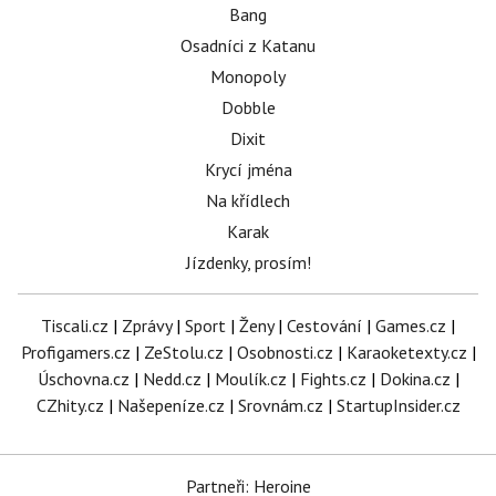
Bang
Osadníci z Katanu
Monopoly
Dobble
Dixit
Krycí jména
Na křídlech
Karak
Jízdenky, prosím!
Tiscali.cz
|
Zprávy
|
Sport
|
Ženy
|
Cestování
|
Games.cz
|
Profigamers.cz
|
ZeStolu.cz
|
Osobnosti.cz
|
Karaoketexty.cz
|
Úschovna.cz
|
Nedd.cz
|
Moulík.cz
|
Fights.cz
|
Dokina.cz
|
CZhity.cz
|
Našepeníze.cz
|
Srovnám.cz
|
StartupInsider.cz
Partneři: Heroine