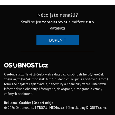
Něco jste nenašli?
Stačí se jen
zaregistrovat
a můžete tuto
databázi
DOPLNIT
Osobnosti.cz
Největší český web s databází osobností, herců, hereček,
zpěváků, zpěvaček, modelek, filmů, hudebních skupin a sportovců. Kromě
toho zde najdete i spisovatele, panovníky a finančníky. Vedle užitečných
informací web obsahuje i fotografie, diskografie, filmografie a vztahy
známých osobností.
Reklama
|
Cookies
|
Osobní údaje
© 2026 Osobnosti.cz |
TISCALI MEDIA, a.s.
| Člen skupiny
DIGNITY, s.r.o.