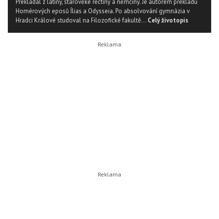
Překládal z latiny, starověké řečtiny a němčiny. Je autorem překladu
Homérových eposů Ílias a Odysseia. Po absolvování gymnázia v
Hradci Králové studoval na Filozofické fakultě...
Celý životopis