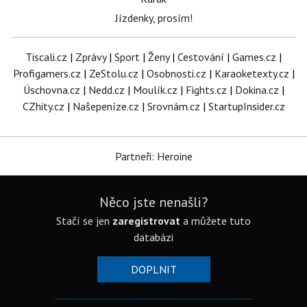
Jízdenky, prosím!
Tiscali.cz
|
Zprávy
|
Sport
|
Ženy
|
Cestování
|
Games.cz
|
Profigamers.cz
|
ZeStolu.cz
|
Osobnosti.cz
|
Karaoketexty.cz
|
Úschovna.cz
|
Nedd.cz
|
Moulík.cz
|
Fights.cz
|
Dokina.cz
|
CZhity.cz
|
Našepeníze.cz
|
Srovnám.cz
|
StartupInsider.cz
Partneři: Heroine
Něco jste nenašli?
Stačí se jen
zaregistrovat
a můžete tuto
databázi
DOPLNIT