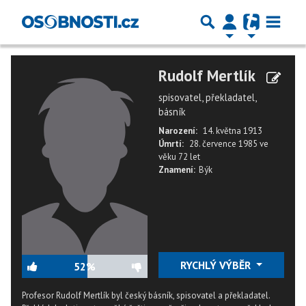
Rudolf Mertlík
spisovatel, překladatel,
básník
Narození:
14. května 1913
Úmrtí:
28. července 1985
ve
věku
72 let
Znamení:
Býk
RYCHLÝ VÝBĚR
52%
Profesor Rudolf Mertlík byl český básník, spisovatel a překladatel.