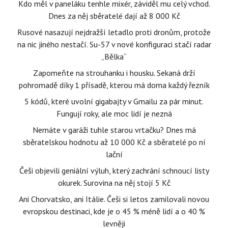
Kdo měl v paneláku tenhle mixér, záviděl mu celý vchod.
Dnes za něj sběratelé dají až 8 000 Kč
Rusové nasazují nejdražší letadlo proti dronům, protože
na nic jiného nestačí. Su-57 v nové konfiguraci stačí radar
„Bělka“
Zapomeňte na strouhanku i housku. Sekaná drží
pohromadě díky 1 přísadě, kterou má doma každý řezník
5 kódů, které uvolní gigabajty v Gmailu za pár minut.
Fungují roky, ale moc lidí je nezná
Nemáte v garáži tuhle starou vrtačku? Dnes má
sběratelskou hodnotu až 10 000 Kč a sběratelé po ní
lační
Češi objevili geniální výluh, který zachrání schnoucí listy
okurek. Surovina na něj stojí 5 Kč
Ani Chorvatsko, ani Itálie. Češi si letos zamilovali novou
evropskou destinaci, kde je o 45 % méně lidí a o 40 %
levněji