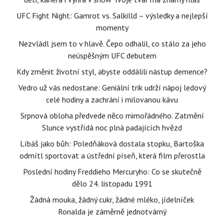
UFC Fight Night: Gamrot vs. Salkilld – výsledky a nejlepší
momenty
Nezvládl jsem to v hlavě. Čepo odhalil, co stálo za jeho
neúspěšným UFC debutem
Kdy změnit životní styl, abyste oddálili nástup demence?
Vedro už vás nedostane: Geniální trik udrží nápoj ledový
celé hodiny a zachrání i milovanou kávu
Srpnová obloha předvede něco mimořádného. Zatmění
Slunce vystřídá noc plná padajících hvězd
Líbáš jako bůh: Poledňáková dostala stopku, Bartoška
odmítl sportovat a ústřední píseň, která film přerostla
Poslední hodiny Freddieho Mercuryho: Co se skutečně
dělo 24. listopadu 1991
Žádná mouka, žádný cukr, žádné mléko, jídelníček
Ronalda je záměrně jednotvárný