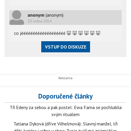
anonym
(anonym)
20. ledna 2014
co jééééééééééééééééééé
🐷
🐷
🐷
🐷
🐷
🐷
VSTUP DO DISKUZE
Doporučené články
Tři Edeny za sebou a pak postel: Ewa Farna se pochlubila
svým rituálem
Tatiana Dyková (dříve Vilhelmová): Slavný manžel, tři
děti, kariéra i výhra v show Tvoje tvář má známý hlas