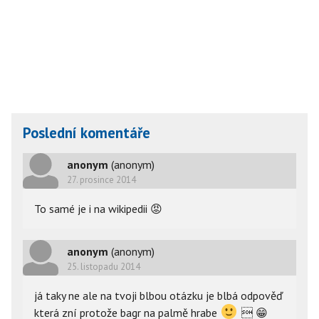
Poslední komentáře
anonym
(anonym)
27. prosince 2014
To samé je i na wikipedii
😡
anonym
(anonym)
25. listopadu 2014
já taky ne ale na tvoji blbou otázku je blbá odpověď
která zní protože bagr na palmě hrabe

😁