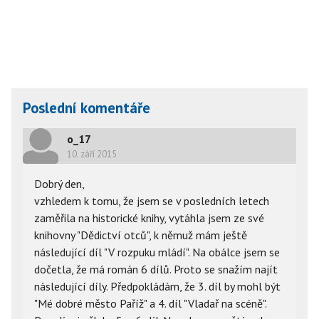
Poslední komentáře
o_17
10. září 2015
Dobrý den,
vzhledem k tomu, že jsem se v posledních letech
zaměřila na historické knihy, vytáhla jsem ze své
knihovny "Dědictví otců", k němuž mám ještě
následující díl "V rozpuku mládí". Na obálce jsem se
dočetla, že má román 6 dílů. Proto se snažím najít
následující díly. Předpokládám, že 3. díl by mohl být
"Mé dobré město Paříž" a 4. díl "Vladař na scéně".