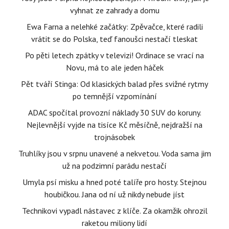
vyhnat ze zahrady a domu
Ewa Farna a nelehké začátky: Zpěvačce, které radili
vrátit se do Polska, teď fanoušci nestačí tleskat
Po pěti letech zpátky v televizi! Ordinace se vrací na
Novu, má to ale jeden háček
Pět tváří Stinga: Od klasických balad přes svižné rytmy
po temnější vzpomínání
ADAC spočítal provozní náklady 30 SUV do koruny.
Nejlevnější vyjde na tisíce Kč měsíčně, nejdražší na
trojnásobek
Truhlíky jsou v srpnu unavené a nekvetou. Voda sama jim
už na podzimní parádu nestačí
Umyla psí misku a hned poté talíře pro hosty. Stejnou
houbičkou. Jana od ní už nikdy nebude jíst
Technikovi vypadl nástavec z klíče. Za okamžik ohrozil
raketou miliony lidí