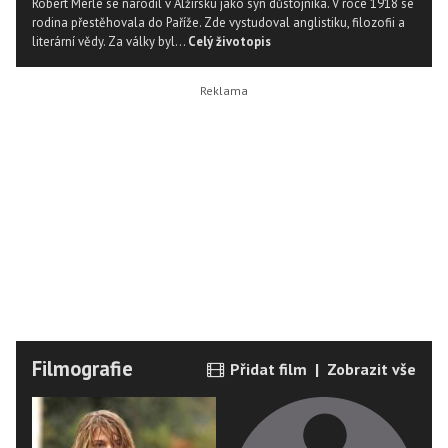
Robert Merle se narodil v Alžírsku jako syn důstojníka. V roce 1918 se
rodina přestěhovala do Paříže. Zde vystudoval anglistiku, filozofii a
literární vědy. Za války byl...
Celý životopis
Filmografie
Přidat film
|
Zobrazit vše