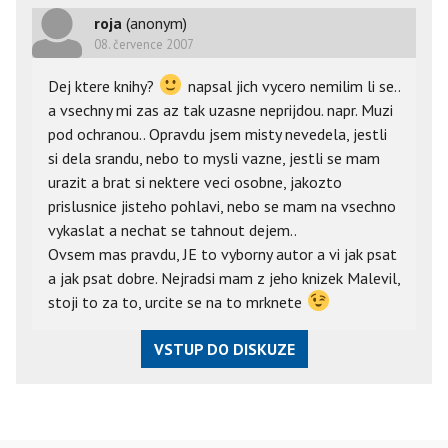
roja
(anonym)
08. července 2007
Dej ktere knihy?
napsal jich vycero nemilim li se..
a vsechny mi zas az tak uzasne neprijdou. napr. Muzi
pod ochranou.. Opravdu jsem misty nevedela, jestli
si dela srandu, nebo to mysli vazne, jestli se mam
urazit a brat si nektere veci osobne, jakozto
prislusnice jisteho pohlavi, nebo se mam na vsechno
vykaslat a nechat se tahnout dejem..
Ovsem mas pravdu, JE to vyborny autor a vi jak psat
a jak psat dobre. Nejradsi mam z jeho knizek Malevil,
stoji to za to, urcite se na to mrknete
VSTUP DO DISKUZE