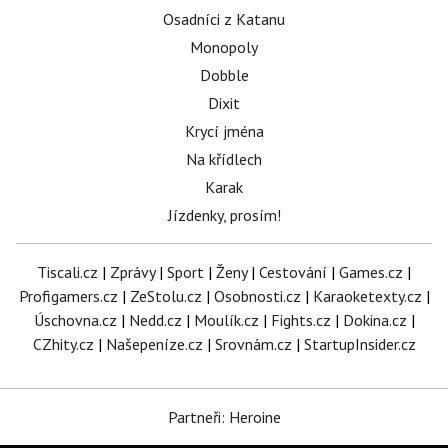
Osadníci z Katanu
Monopoly
Dobble
Dixit
Krycí jména
Na křídlech
Karak
Jízdenky, prosím!
Tiscali.cz
|
Zprávy
|
Sport
|
Ženy
|
Cestování
|
Games.cz
|
Profigamers.cz
|
ZeStolu.cz
|
Osobnosti.cz
|
Karaoketexty.cz
|
Úschovna.cz
|
Nedd.cz
|
Moulík.cz
|
Fights.cz
|
Dokina.cz
|
CZhity.cz
|
Našepeníze.cz
|
Srovnám.cz
|
StartupInsider.cz
Partneři: Heroine