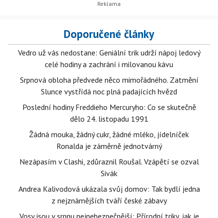
Doporučené články
Vedro už vás nedostane: Geniální trik udrží nápoj ledový
celé hodiny a zachrání i milovanou kávu
Srpnová obloha předvede něco mimořádného. Zatmění
Slunce vystřídá noc plná padajících hvězd
Poslední hodiny Freddieho Mercuryho: Co se skutečně
dělo 24. listopadu 1991
Žádná mouka, žádný cukr, žádné mléko, jídelníček
Ronalda je záměrně jednotvárný
Nezápasím v Clashi, zdůraznil Roušal. Vzápětí se ozval
Sivák
Andrea Kalivodová ukázala svůj domov: Tak bydlí jedna
z nejznámějších tváří české zábavy
Vosy jsou v srpnu nejnebezpečnější: Přírodní triky, jak je