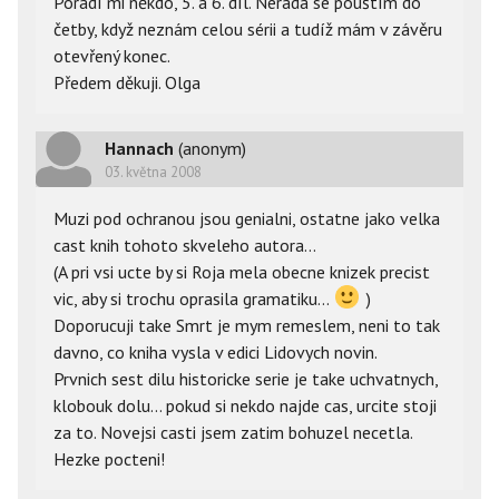
Poradí mi někdo, 5. a 6. díl. Nerada se pouštím do
četby, když neznám celou sérii a tudíž mám v závěru
otevřený konec.
Předem děkuji. Olga
Hannach
(anonym)
03. května 2008
Muzi pod ochranou jsou genialni, ostatne jako velka
cast knih tohoto skveleho autora...
(A pri vsi ucte by si Roja mela obecne knizek precist
vic, aby si trochu oprasila gramatiku...
)
Doporucuji take Smrt je mym remeslem, neni to tak
davno, co kniha vysla v edici Lidovych novin.
Prvnich sest dilu historicke serie je take uchvatnych,
klobouk dolu... pokud si nekdo najde cas, urcite stoji
za to. Novejsi casti jsem zatim bohuzel necetla.
Hezke pocteni!