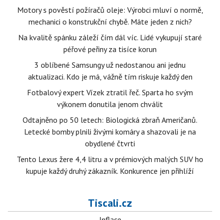
Motory s pověstí požíračů oleje: Výrobci mluví o normě,
mechanici o konstrukční chybě. Máte jeden z nich?
Na kvalitě spánku záleží čím dál víc. Lidé vykupují staré
péřové peřiny za tisíce korun
3 oblíbené Samsungy už nedostanou ani jednu
aktualizaci. Kdo je má, vážně tím riskuje každý den
Fotbalový expert Vízek ztratil řeč. Sparta ho svým
výkonem donutila jenom chválit
Odtajněno po 50 letech: Biologická zbraň Američanů.
Letecké bomby plnili živými komáry a shazovali je na
obydlené čtvrti
Tento Lexus žere 4,4 litru a v prémiových malých SUV ho
kupuje každý druhý zákazník. Konkurence jen přihlíží
Tiscali.cz
Inflace