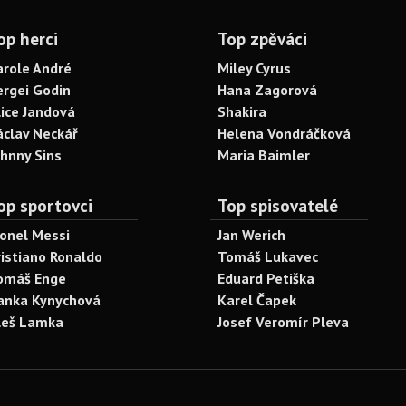
op herci
Top zpěváci
arole André
Miley Cyrus
ergei Godin
Hana Zagorová
lice Jandová
Shakira
áclav Neckář
Helena Vondráčková
ohnny Sins
Maria Baimler
op sportovci
Top spisovatelé
ionel Messi
Jan Werich
ristiano Ronaldo
Tomáš Lukavec
omáš Enge
Eduard Petiška
anka Kynychová
Karel Čapek
leš Lamka
Josef Veromír Pleva