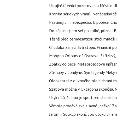
Ukrajinští vědci pozorovali u Měsíce U
Kronika sériových vrahů: Nenápadný děln
Fascinující i nebezpečná. U pobřeží Ch
Do zápasu jsem šel po kalbě, přiznal
Těsně před osmdesátkou strčí mladší k
Chudoba zanechává stopu. Finanční pot
Moby na Colours of Ostrava: Střízlivý, 
Zpátky do pece. Meteorologové upřesn
Zásnuby v Londýně: Syn legendy Mekyho
Oleokantal z olivového oleje chrání m
Szabová možná v Oktagonu skončila. No
Usyk říká, že box je sport pro chudé. L
Vémola prodává své slavné „géčko“. Z
Jaromír Soukup skončil po útoku v nemo