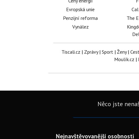
Ceny energií
F
Evropská unie
Cal
Penzijní reforma
The E
Vynález
King
Del
Tiscali.cz
|
Zprávy
|
Sport
|
Ženy
|
Ces
Moulík.cz
|
Něco jste nenaš
Nejnavštěvovanější osobnosti