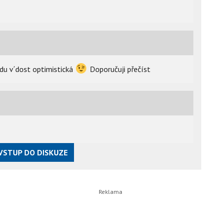
vdu v´dost optimistická
Doporučuji přečíst
VSTUP DO DISKUZE