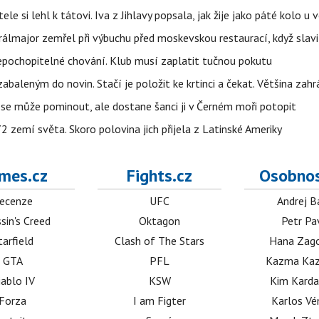
ele si lehl k tátovi. Iva z Jihlavy popsala, jak žije jako páté kolo u 
álmajor zemřel při výbuchu před moskevskou restaurací, když slavi
epochopitelné chování. Klub musí zaplatit tučnou pokutu
aleným do novin. Stačí je položit ke krtinci a čekat. Většina zah
 se může pominout, ale dostane šanci ji v Černém moři potopit
 zemí světa. Skoro polovina jich přijela z Latinské Ameriky
mes.cz
Fights.cz
Osobnos
ecenze
UFC
Andrej B
sin's Creed
Oktagon
Petr Pa
tarfield
Clash of The Stars
Hana Zag
GTA
PFL
Kazma Kaz
iablo IV
KSW
Kim Karda
Forza
I am Figter
Karlos V