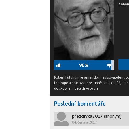
Zname
96%
Robert Fulghum je americkým spisovatelem, pov
teologie a pracoval postupně jako kopáč, kamel
do školy a...
Celý životopis
Poslední komentáře
přezdívka2017
(anonym)
04. června 2017