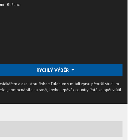
ní:
Blíženci
RYCHLÝ VÝBĚR
ídkářem a esejistou. Robert Fulghum v mládí zprvu přerušil studium
ot, pomocná síla na ranči, kovboj, zpěvák country. Poté se opět vrátil