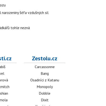
vozu
l narozeniny šéfa vzdušných sil
rádkářů tohle nezná
ti.cz
Zestolu.cz
abiš
Carcassonne
vel
Bang
orová
Osadníci z Katanu
mitch
Monopoly
shian
Dobble
émola
Dixit