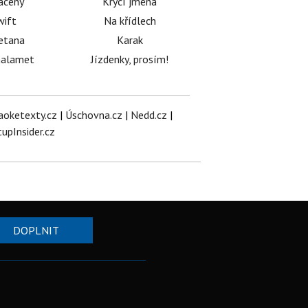
acený
Krycí jména
wift
Na křídlech
etana
Karak
halamet
Jízdenky, prosím!
aoketexty.cz
|
Úschovna.cz
|
Nedd.cz
|
tupInsider.cz
DOPLNIT