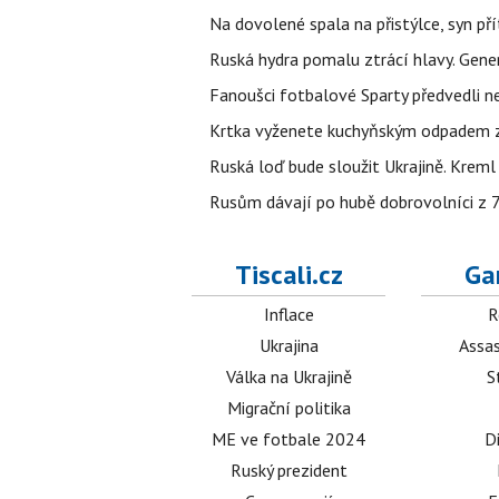
Na dovolené spala na přistýlce, syn přít
Ruská hydra pomalu ztrácí hlavy. Gener
Fanoušci fotbalové Sparty předvedli n
Krtka vyženete kuchyňským odpadem zab
Ruská loď bude sloužit Ukrajině. Kreml
Rusům dávají po hubě dobrovolníci z 72
Tiscali.cz
Ga
Inflace
R
Ukrajina
Assas
Válka na Ukrajině
S
Migrační politika
ME ve fotbale 2024
D
Ruský prezident