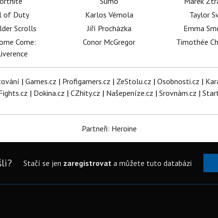
ortnite
Sumó
Marek Ztr
l of Duty
Karlos Vémola
Taylor S
lder Scrolls
Jiří Procházka
Emma Sm
dome Come:
Conor McGregor
Timothée C
iverence
tování
|
Games.cz
|
Profigamers.cz
|
ZeStolu.cz
|
Osobnosti.cz
|
Kar
Fights.cz
|
Dokina.cz
|
CZhity.cz
|
Našepeníze.cz
|
Srovnám.cz
|
Star
Partneři: Heroine
li?
Stačí se jen
zaregistrovat
a můžete tuto databázi