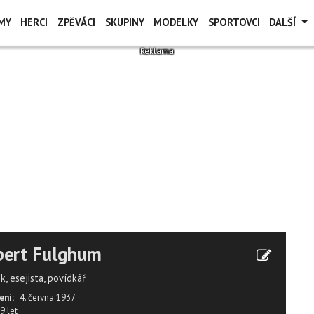
MY
HERCI
ZPĚVÁCI
SKUPINY
MODELKY
SPORTOVCI
DALŠÍ
bert Fulghum
k, esejista, povídkář
ení:
4. června 1937
9 let