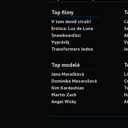
Top filmy
T
V tom domě straší!
C
Erótica: Luz de Luna
S
Snowboarďáci
A
Vyprávěj
V
Transformers Jedna
J
Top modelé
T
Jana Marečková
L
Dominika Mesarošová
C
Kim Kardashian
T
Martin Zach
H
Angel Wicky
A