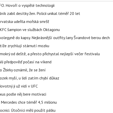
FO. Hovoří o vyspělé technologii
ík zabil desítky žen. Policii unikal téměř 20 let
orvatska udeřila mořská smršť
 BKFC šampion ve službách Oktagonu
olegyně do kapsy. Nejkrásnější outfity Jany Švandové berou dech
íže zrychlují stárnutí mozku
mokrý od deště, a přesto přichystal nejlepší večer festivalu
ili předpověď počasí na víkend
 Žbirky oznámil, že se žení
ozek myší, u lidí zatím chybí důkaz
votný ji už vidí v UFC
uxus podle něj bere motivaci
a Mercedes chce téměř 4,5 milionu
cnici. Útočníci měli použít pálku