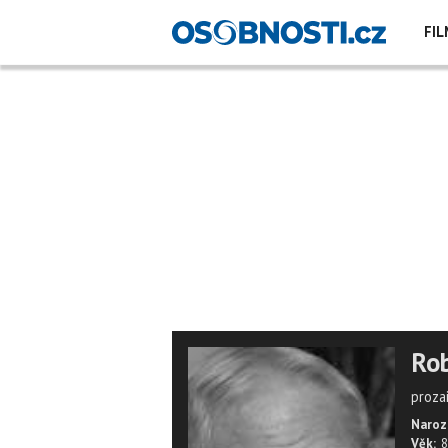
FIL
Ro
prozai
Naroz
Věk:
8