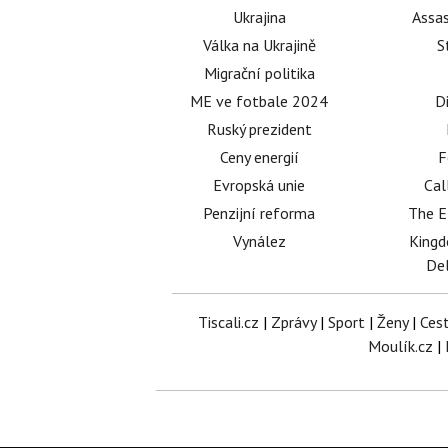
Ukrajina
Assas
Válka na Ukrajině
S
Migrační politika
ME ve fotbale 2024
D
Ruský prezident
Ceny energií
F
Evropská unie
Cal
Penzijní reforma
The E
Vynález
King
Del
Tiscali.cz
|
Zprávy
|
Sport
|
Ženy
|
Ces
Moulík.cz
|