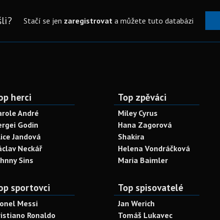
li?
Stačí se jen
zaregistrovat
a můžete tuto databázi
op herci
Top zpěváci
arole André
Miley Cyrus
ergei Godin
Hana Zagorová
lice Jandová
Shakira
áclav Neckář
Helena Vondráčková
ohnny Sins
Maria Baimler
op sportovci
Top spisovatelé
ionel Messi
Jan Werich
ristiano Ronaldo
Tomáš Lukavec