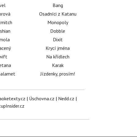
vel
Bang
orová
Osadníci z Katanu
mitch
Monopoly
shian
Dobble
émola
Dixit
acený
Krycí jména
wift
Na křídlech
etana
Karak
halamet
Jízdenky, prosím!
aoketexty.cz
|
Úschovna.cz
|
Nedd.cz
|
tupInsider.cz