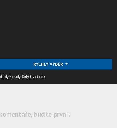
RYCHLÝ VÝBĚR
od Edy Nerudy.
Celý životopis
komentáře, buďte první!