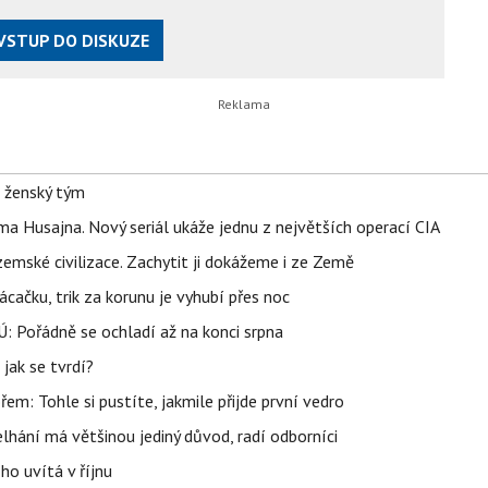
VSTUP DO DISKUZE
e ženský tým
a Husajna. Nový seriál ukáže jednu z největších operací CIA
mské civilizace. Zachytit ji dokážeme i ze Země
ačku, trik za korunu je vyhubí přes noc
: Pořádně se ochladí až na konci srpna
jak se tvrdí?
řem: Tohle si pustíte, jakmile přijde první vedro
elhání má většinou jediný důvod, radí odborníci
ho uvítá v říjnu