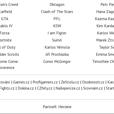
sin's Creed
Oktagon
Petr Pa
tarfield
Clash of The Stars
Hana Zag
GTA
PFL
Kazma Kaz
iablo IV
KSW
Kim Karda
Forza
I am Figter
Karlos V
ortnite
Sumó
Marek Ztr
l of Duty
Karlos Vémola
Taylor S
lder Scrolls
Jiří Procházka
Emma Sm
dome Come:
Conor McGregor
Timothée C
iverence
tování
|
Games.cz
|
Profigamers.cz
|
ZeStolu.cz
|
Osobnosti.cz
|
Kar
Fights.cz
|
Dokina.cz
|
CZhity.cz
|
Našepeníze.cz
|
Srovnám.cz
|
Star
Partneři: Heroine