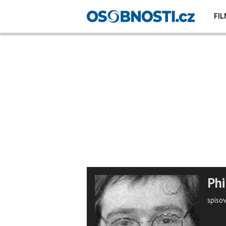
FIL
Phi
spiso