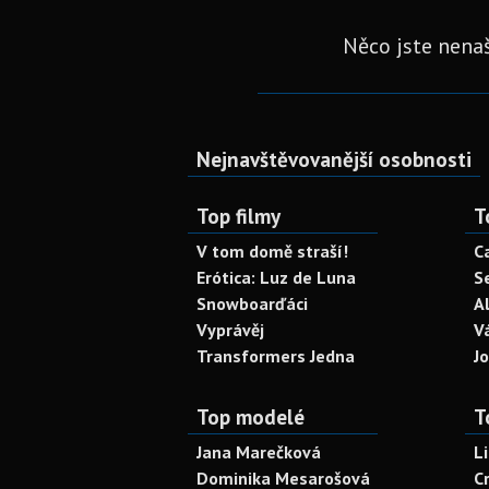
Něco jste nenaš
Nejnavštěvovanější osobnosti
Top filmy
T
V tom domě straší!
C
Erótica: Luz de Luna
S
Snowboarďáci
A
Vyprávěj
V
Transformers Jedna
J
Top modelé
T
Jana Marečková
L
Dominika Mesarošová
C