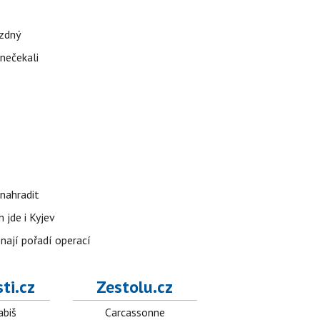
ázdný
 nečekali
nahradit
 jde i Kyjev
znají pořadí operací
ti.cz
Zestolu.cz
abiš
Carcassonne