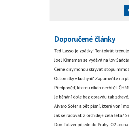
Doporučené články
Ted Lasso je zpátky! Tentokrát trénuj
Joel Kinnaman se vydává na lov Saddám
Černé díry mohou skrývat stopu mimoze
Octomilky v kuchyni? Zapomeňte na plác
Předpověď, kterou nikdo nechtěl. ČHMÚ
Je běhání dole bez opravdu tak zdravé, 
Álvaro Soler a pět písní, které voní mo
Jak se radovat z orchideje celá léta? S
Don Toliver přijede do Prahy: O2 arena 