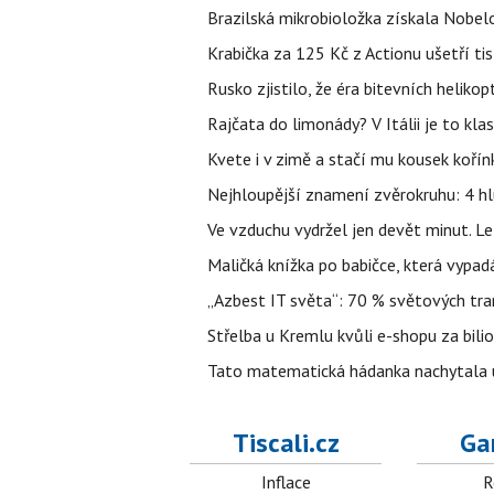
Brazilská mikrobioložka získala Nobelo
Krabička za 125 Kč z Actionu ušetří tis
Rusko zjistilo, že éra bitevních helikopt
Rajčata do limonády? V Itálii je to klas
Kvete i v zimě a stačí mu kousek kořín
Nejhloupější znamení zvěrokruhu: 4 hl
Ve vzduchu vydržel jen devět minut. L
Maličká knížka po babičce, která vypad
„Azbest IT světa“: 70 % světových tra
Střelba u Kremlu kvůli e-shopu za bilio
Tato matematická hádanka nachytala už t
Tiscali.cz
Ga
Inflace
R