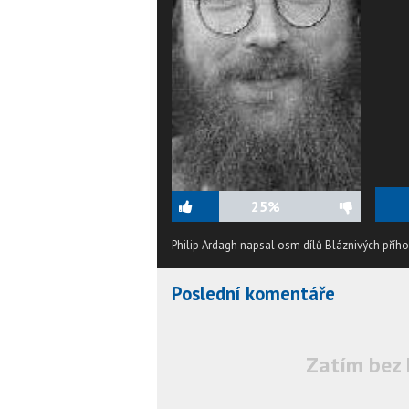
25%
Philip Ardagh napsal osm dílů Bláznivých příh
Poslední komentáře
Zatím bez 