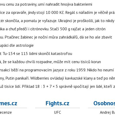
vu cenu za potraviny, umí nahradit hnojiva bakteriemi
íce za opraváře, jindy stojí 10 000 Kč. Regál s nářadím je věčně pr
ér skončila, a pomalu je vyřazuje. Ukrajinci je proškolili, jak to nikdy
ika a chuť předčí i citrónovku. Stačí 500 g rajčat a jeden citrón
ku. Ptačinec žabinec je noční můra zahrádkářů, dá se ho ale zbavit
upáci dle astrologie
et Tu-154 se 115 lidmi skončil katastrofou
á, že se každou chvíli rozpadne, může mít cenu tisíců korun
nsakcí běží na programovacím jazyce z roku 1959. Nikdo ho neumí 
ny, Putin panikaří. Wildberries ovládají kavkazské klany a teď po něm
isíce lidí. Příklad 18 : 3 + 7 × 5 správně spočítají jen lidé, kteří 
mes.cz
Fights.cz
Osobnos
ecenze
UFC
Andrej B