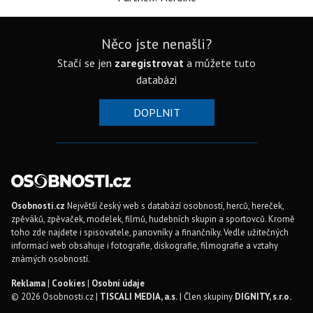
Něco jste nenašli?
Stačí se jen
zaregistrovat
a můžete tuto
databázi
DOPLNIT
Osobnosti.cz
Největší český web s databází osobností, herců, hereček,
zpěváků, zpěvaček, modelek, filmů, hudebních skupin a sportovců. Kromě
toho zde najdete i spisovatele, panovníky a finančníky. Vedle užitečných
informací web obsahuje i fotografie, diskografie, filmografie a vztahy
známých osobností.
Reklama
|
Cookies
|
Osobní údaje
© 2026 Osobnosti.cz |
TISCALI MEDIA, a.s.
| Člen skupiny
DIGNITY, s.r.o.