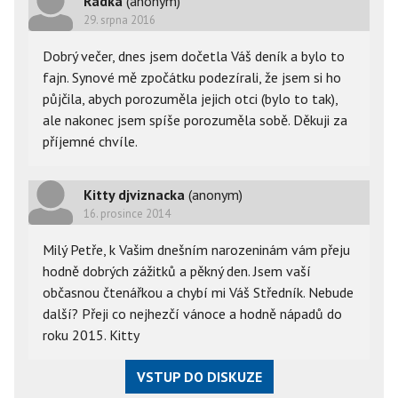
Radka
(anonym)
29. srpna 2016
Dobrý večer, dnes jsem dočetla Váš deník a bylo to
fajn. Synové mě zpočátku podezírali, že jsem si ho
půjčila, abych porozuměla jejich otci (bylo to tak),
ale nakonec jsem spíše porozuměla sobě. Děkuji za
příjemné chvíle.
Kitty djviznacka
(anonym)
16. prosince 2014
Milý Petře, k Vašim dnešním narozeninám vám přeju
hodně dobrých zážitků a pěkný den. Jsem vaší
občasnou čtenářkou a chybí mi Váš Středník. Nebude
další? Přeji co nejhezčí vánoce a hodně nápadů do
roku 2015. Kitty
VSTUP DO DISKUZE