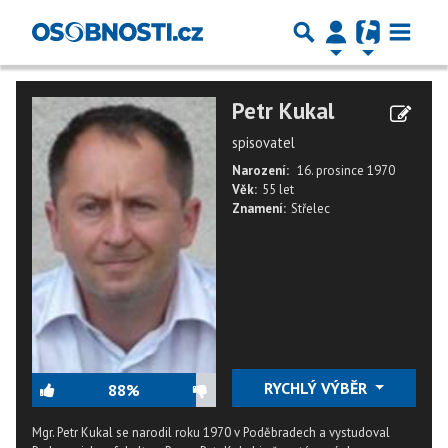
Petr Kukal
spisovatel
Narození:
16. prosince 1970
Věk:
55 let
Znamení:
Střelec
RYCHLÝ VÝBĚR
88%
Mgr. Petr Kukal se narodil roku 1970 v Poděbradech a vystudoval