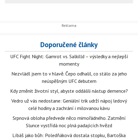
Doporučené články
UFC Fight Night: Gamrot vs. Salkilld – výsledky a nejlepší
momenty
Nezvládl jsem to v hlavě. Čepo odhalil, co stálo za jeho
neúspěšným UFC debutem
Kdy změnit životní styl, abyste oddálili nástup demence?
Vedro už vás nedostane: Geniální trik udrží nápoj ledový
celé hodiny a zachrání i milovanou kávu
Srpnová obloha předvede něco mimořádného. Zatmění
Slunce vystřídá noc plná padajících hvězd
Líbáš jako bůh: Poledňáková dostala stopku, Bartoška