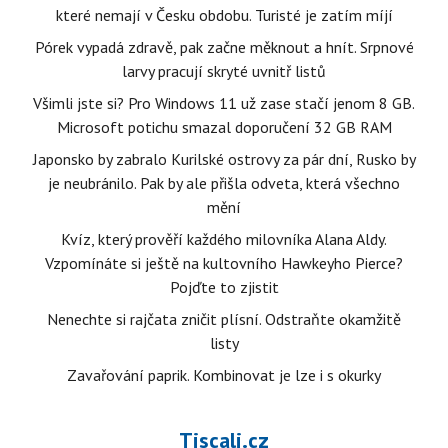
které nemají v Česku obdobu. Turisté je zatím míjí
Pórek vypadá zdravě, pak začne měknout a hnít. Srpnové
larvy pracují skryté uvnitř listů
Všimli jste si? Pro Windows 11 už zase stačí jenom 8 GB.
Microsoft potichu smazal doporučení 32 GB RAM
Japonsko by zabralo Kurilské ostrovy za pár dní, Rusko by
je neubránilo. Pak by ale přišla odveta, která všechno
mění
Kvíz, který prověří každého milovníka Alana Aldy.
Vzpomínáte si ještě na kultovního Hawkeyho Pierce?
Pojďte to zjistit
Nenechte si rajčata zničit plísní. Odstraňte okamžitě
listy
Zavařování paprik. Kombinovat je lze i s okurky
Tiscali.cz