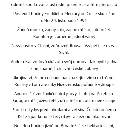
odmítl sportovat a ústřední píseň, která film přerostla
Poslední hodiny Freddieho Mercuryho: Co se skutečně
dělo 24. listopadu 1991
Žádná mouka, žádný cukr, žádné mléko, jídelníček
Ronalda je záměrně jednotvárný
Nezápasím v Clashi, zdůraznil Roušal. Vzápětí se ozval
Sivák
Andrea Kalivodová ukázala svůj domov: Tak bydlí jedna
z nejznámějších tváří české zábavy
Ukrajina ví, že pro ni bude nadcházející zima extrémní.
Rusáky v tom ale díky Nizozemsku pořádně vykoupe
Android 17 znefunkčnil dotykový displej na Pixelech.
Google mlčí, uživatelé zuří a řešení zatím neexistuje
Plodí tři týdny před jahodami a většina Čechů ho nemá.
Keř za pár korun, který otevírá sezonu jako první
Necelou hodinu jižně od Brna leží 157 hektarů stepi,