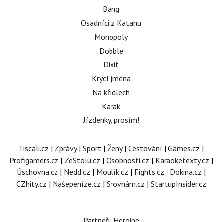
Bang
Osadníci z Katanu
Monopoly
Dobble
Dixit
Krycí jména
Na křídlech
Karak
Jízdenky, prosím!
Tiscali.cz
|
Zprávy
|
Sport
|
Ženy
|
Cestování
|
Games.cz
|
Profigamers.cz
|
ZeStolu.cz
|
Osobnosti.cz
|
Karaoketexty.cz
|
Úschovna.cz
|
Nedd.cz
|
Moulík.cz
|
Fights.cz
|
Dokina.cz
|
CZhity.cz
|
Našepeníze.cz
|
Srovnám.cz
|
StartupInsider.cz
Partneři: Heroine