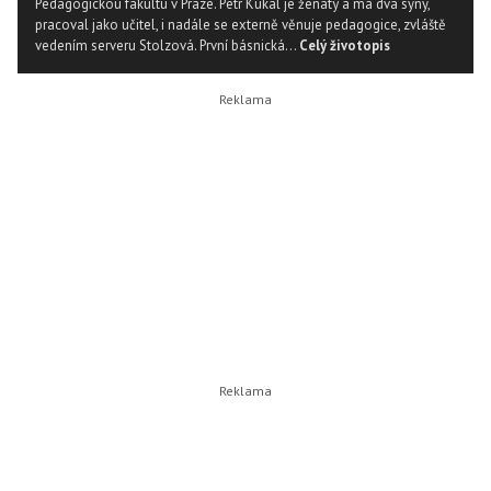
Pedagogickou fakultu v Praze. Petr Kukal je ženatý a má dva syny,
pracoval jako učitel, i nadále se externě věnuje pedagogice, zvláště
vedením serveru Stolzová. První básnická...
Celý životopis