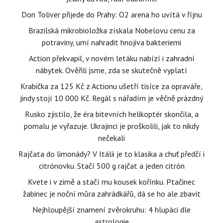
Don Toliver přijede do Prahy: O2 arena ho uvítá v říjnu
Brazilská mikrobioložka získala Nobelovu cenu za
potraviny, umí nahradit hnojiva bakteriemi
Action překvapil, v novém letáku nabízí i zahradní
nábytek. Ověřili jsme, zda se skutečně vyplatí
Krabička za 125 Kč z Actionu ušetří tisíce za opraváře,
jindy stojí 10 000 Kč. Regál s nářadím je věčně prázdný
Rusko zjistilo, že éra bitevních helikoptér skončila, a
pomalu je vyřazuje. Ukrajinci je proškolili, jak to nikdy
nečekali
Rajčata do limonády? V Itálii je to klasika a chuť předčí i
citrónovku. Stačí 500 g rajčat a jeden citrón
Kvete i v zimě a stačí mu kousek kořínku. Ptačinec
žabinec je noční můra zahrádkářů, dá se ho ale zbavit
Nejhloupější znamení zvěrokruhu: 4 hlupáci dle
astrologie