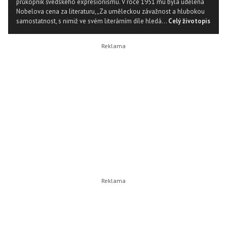
průkopník švédského expresionismu. V roce 1951 mu byla udělena
Nobelova cena za literaturu, „Za uměleckou závažnost a hlubokou
samostatnost, s nimiž ve svém literárním díle hledá...
Celý životopis