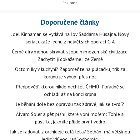
Doporučené články
Joel Kinnaman se vydává na lov Saddáma Husajna. Nový
seriál ukáže jednu z největších operací CIA
Černé díry mohou skrývat stopu mimozemské civilizace.
Zachytit ji dokážeme i ze Země
Octomilky v kuchyni? Zapomeňte na plácačku, trik za
korunu je vyhubí přes noc
Předpověď, kterou nikdo nechtěl. ČHMÚ: Pořádně se
ochladí až na konci srpna
Je běhání dole bez opravdu tak zdravé, jak se tvrdí?
Álvaro Soler a pět písní, které voní mořem: Tohle si
pustíte, jakmile přijde první vedro
Jak se radovat z orchideje celá léta? Selhání má většinou
jediný důvod, radí odborníci