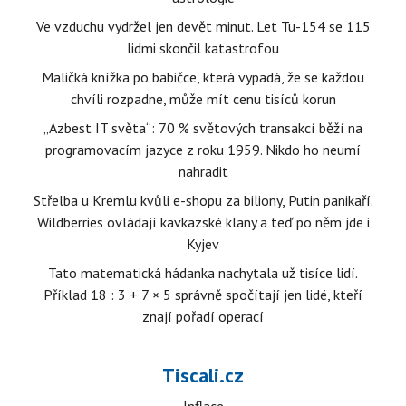
Ve vzduchu vydržel jen devět minut. Let Tu-154 se 115
lidmi skončil katastrofou
Maličká knížka po babičce, která vypadá, že se každou
chvíli rozpadne, může mít cenu tisíců korun
„Azbest IT světa“: 70 % světových transakcí běží na
programovacím jazyce z roku 1959. Nikdo ho neumí
nahradit
Střelba u Kremlu kvůli e-shopu za biliony, Putin panikaří.
Wildberries ovládají kavkazské klany a teď po něm jde i
Kyjev
Tato matematická hádanka nachytala už tisíce lidí.
Příklad 18 : 3 + 7 × 5 správně spočítají jen lidé, kteří
znají pořadí operací
Tiscali.cz