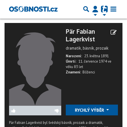
Pär Fabian
Lagerkvist
dramatik, básník, prozaik
Narození:
23. května 1891
Úmrtí:
11. července 1974
ve
věku
83 let
Znamení:
Blíženci
RYCHLÝ VÝBĚR
Pär Fabian Lagerkvist byl švédský básník, prozaik a dramatik,