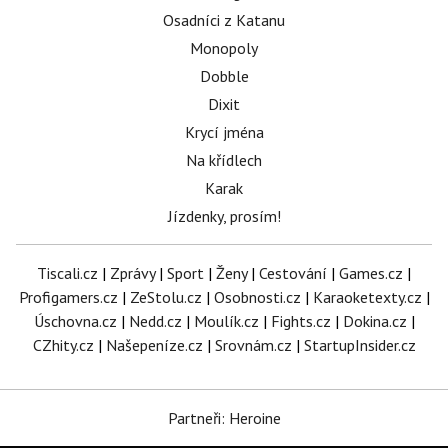
Osadníci z Katanu
Monopoly
Dobble
Dixit
Krycí jména
Na křídlech
Karak
Jízdenky, prosím!
Tiscali.cz
|
Zprávy
|
Sport
|
Ženy
|
Cestování
|
Games.cz
|
Profigamers.cz
|
ZeStolu.cz
|
Osobnosti.cz
|
Karaoketexty.cz
|
Úschovna.cz
|
Nedd.cz
|
Moulík.cz
|
Fights.cz
|
Dokina.cz
|
CZhity.cz
|
Našepeníze.cz
|
Srovnám.cz
|
StartupInsider.cz
Partneři: Heroine