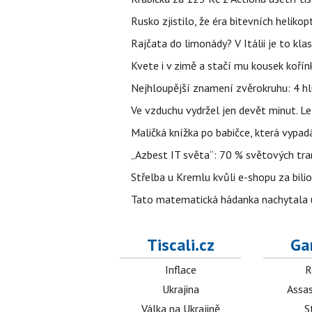
Rusko zjistilo, že éra bitevních helikopt
Rajčata do limonády? V Itálii je to klas
Kvete i v zimě a stačí mu kousek kořín
Nejhloupější znamení zvěrokruhu: 4 hl
Ve vzduchu vydržel jen devět minut. L
Maličká knížka po babičce, která vypad
„Azbest IT světa“: 70 % světových tra
Střelba u Kremlu kvůli e-shopu za bilio
Tato matematická hádanka nachytala už t
Tiscali.cz
Ga
Inflace
R
Ukrajina
Assas
Válka na Ukrajině
S