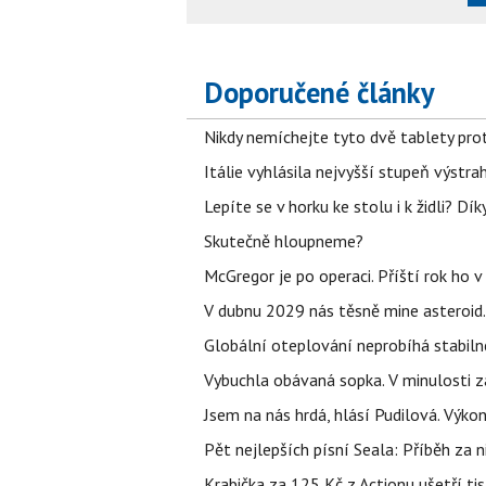
Doporučené články
Nikdy nemíchejte tyto dvě tablety pro
Itálie vyhlásila nejvyšší stupeň výstr
Lepíte se v horku ke stolu i k židli? D
Skutečně hloupneme?
McGregor je po operaci. Příští rok ho 
V dubnu 2029 nás těsně mine asteroid.
Globální oteplování neprobíhá stabilně.
Vybuchla obávaná sopka. V minulosti za
Jsem na nás hrdá, hlásí Pudilová. Výko
Pět nejlepších písní Seala: Příběh za 
Krabička za 125 Kč z Actionu ušetří tis