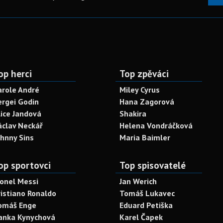
op herci
Top zpěváci
arole André
Miley Cyrus
ergei Godin
Hana Zagorová
lice Jandová
Shakira
áclav Neckář
Helena Vondráčková
ohnny Sins
Maria Baimler
op sportovci
Top spisovatelé
ionel Messi
Jan Werich
ristiano Ronaldo
Tomáš Lukavec
omáš Enge
Eduard Petiška
anka Kynychová
Karel Čapek