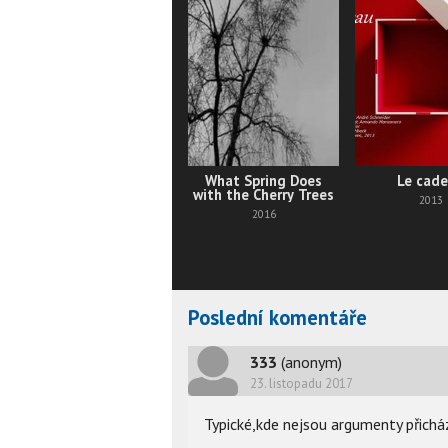
What Spring Does
Le cad
with the Cherry Trees
2013
2016
Poslední komentáře
333
(anonym)
23. listopadu 2017
Typické,kde nejsou argumenty přichá