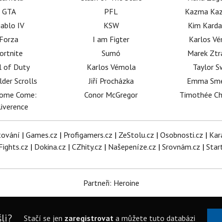
GTA
PFL
Kazma Kaz
iablo IV
KSW
Kim Karda
Forza
I am Figter
Karlos V
ortnite
Sumó
Marek Ztr
l of Duty
Karlos Vémola
Taylor S
lder Scrolls
Jiří Procházka
Emma Sm
dome Come:
Conor McGregor
Timothée C
iverence
tování
|
Games.cz
|
Profigamers.cz
|
ZeStolu.cz
|
Osobnosti.cz
|
Kar
Fights.cz
|
Dokina.cz
|
CZhity.cz
|
Našepeníze.cz
|
Srovnám.cz
|
Star
Partneři: Heroine
li?
Stačí se jen
zaregistrovat
a můžete tuto databázi