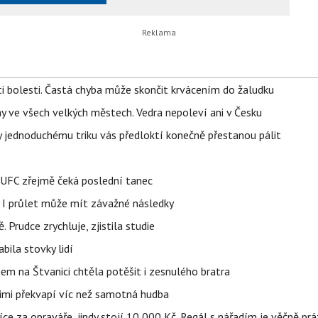
ti bolesti. Častá chyba může skončit krvácením do žaludku
ahy ve všech velkých městech. Vedra nepoleví ani v Česku
íky jednoduchému triku vás předloktí konečně přestanou pálit
v UFC zřejmě čeká poslední tanec
 I průlet může mít závažné následky
 Prudce zrychluje, zjistila studie
bila stovky lidí
nem na Štvanici chtěla potěšit i zesnulého bratra
nimi překvapí víc než samotná hudba
íce za opraváře, jindy stojí 10 000 Kč. Regál s nářadím je věčně pr