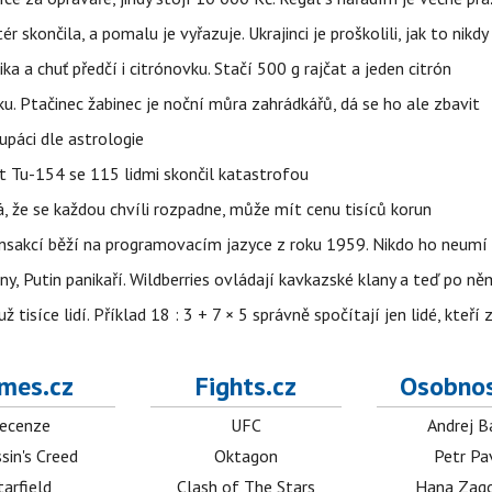
ér skončila, a pomalu je vyřazuje. Ukrajinci je proškolili, jak to nikdy
ika a chuť předčí i citrónovku. Stačí 500 g rajčat a jeden citrón
ku. Ptačinec žabinec je noční můra zahrádkářů, dá se ho ale zbavit
upáci dle astrologie
et Tu-154 se 115 lidmi skončil katastrofou
á, že se každou chvíli rozpadne, může mít cenu tisíců korun
nsakcí běží na programovacím jazyce z roku 1959. Nikdo ho neumí 
ny, Putin panikaří. Wildberries ovládají kavkazské klany a teď po něm
isíce lidí. Příklad 18 : 3 + 7 × 5 správně spočítají jen lidé, kteří 
mes.cz
Fights.cz
Osobnos
ecenze
UFC
Andrej B
sin's Creed
Oktagon
Petr Pa
tarfield
Clash of The Stars
Hana Zag