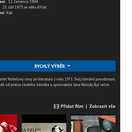
ení:
12. července 1904
23. září 1973
ve věku
69 let
ní:
Rak
RYCHLÝ VÝBĚR
itel Nobelovy ceny za literaturu z roku 1971. Svůj literární pseudonym,
dvodil od jména českého básníka a spisovatele Jana Nerudy. Byl velmi
Přidat film
|
Zobrazit vše