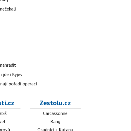
 nečekali
nahradit
 jde i Kyjev
znají pořadí operací
ti.cz
Zestolu.cz
abiš
Carcassonne
vel
Bang
orová
Osadníci z Katanu