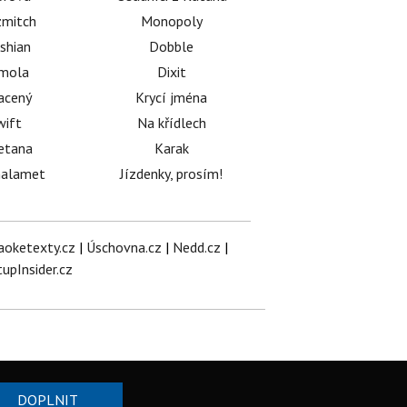
mitch
Monopoly
shian
Dobble
émola
Dixit
acený
Krycí jména
wift
Na křídlech
etana
Karak
halamet
Jízdenky, prosím!
aoketexty.cz
|
Úschovna.cz
|
Nedd.cz
|
tupInsider.cz
DOPLNIT