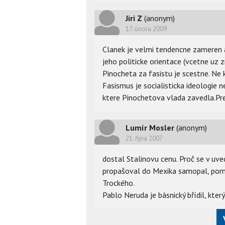
Jiri Z
(anonym)
17. února 2009
Clanek je velmi tendencne zameren a
jeho politicke orientace (vcetne uz
Pinocheta za fasistu je scestne. Ne 
Fasismus je socialisticka ideologie 
ktere Pinochetova vlada zavedla.Prez
Lumír Mosler
(anonym)
21. října 2007
dostal Stalinovu cenu. Proč se v uv
propašoval do Mexika samopal, pomo
Trockého.
Pablo Neruda je básnický břídil, kter