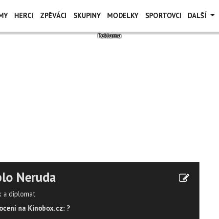
MY
HERCI
ZPĚVÁCI
SKUPINY
MODELKY
SPORTOVCI
DALŠÍ
blo Neruda
k a diplomat
cení na Kinobox.cz: ?