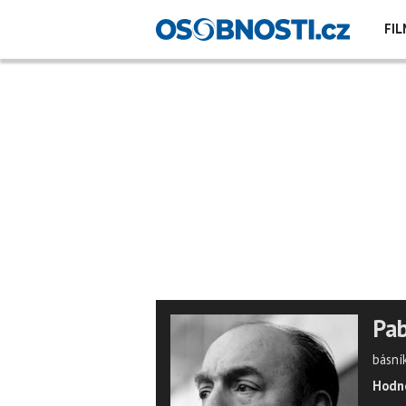
FIL
Pa
básní
Hodno