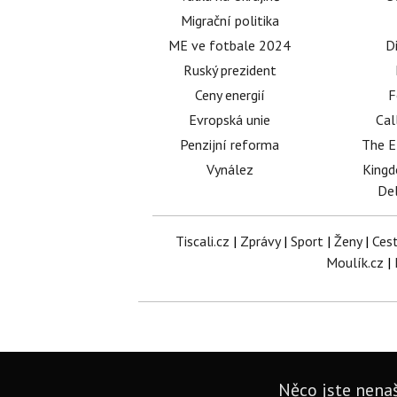
Migrační politika
ME ve fotbale 2024
D
Ruský prezident
Ceny energií
F
Evropská unie
Cal
Penzijní reforma
The E
Vynález
King
Del
Tiscali.cz
|
Zprávy
|
Sport
|
Ženy
|
Ces
Moulík.cz
|
Něco jste nenaš