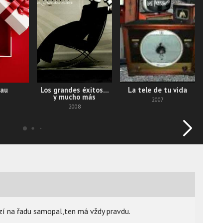
eau
Los grandes éxitos...
La tele de tu vida
Neru
y mucho más
2007
2008
zí na řadu samopal,ten má vždy pravdu.