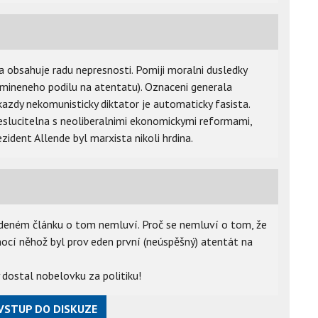
 obsahuje radu nepresnosti. Pomiji moralni dusledky
 zmineneho podilu na atentatu). Oznaceni generala
kazdy nekomunisticky diktator je automaticky fasista.
neslucitelna s neoliberalnimi ekonomickymi reformami,
ident Allende byl marxista nikoli hrdina.
edeném článku o tom nemluví. Proč se nemluví o tom, že
cí něhož byl prov eden první (neúspěšný) atentát na
ý dostal nobelovku za politiku!
VSTUP DO DISKUZE