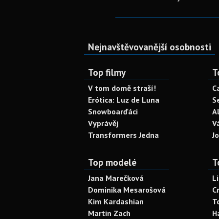
Nejnavštěvovanější osobnosti
Top filmy
T
V tom domě straší!
C
Erótica: Luz de Luna
S
Snowboarďáci
A
Vyprávěj
V
Transformers Jedna
J
Top modelé
T
Jana Marečková
L
Dominika Mesarošová
C
Kim Kardashian
T
Martin Zach
H