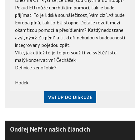
Pokud EU může uprchlíkům pomoci, tak je bude
přijímat. To je lidská sounáležitost, Vám cizí. Až bude
Evropa plná, tak to EU stopne. Děláte rozdíl mezi
okamžitou pomocí a přesídlením? Každý nedostane
azyl, nýbrž Ztrpění" a ti, kteří nebudou v budoucnosti
integrovaný, pojedou zpět.
Víte, jak důležité je to pro soužití ve světě? Jste
malý konzervativní Čecháček.
Definice xenofobie?
Hodek
VSTUP DO DISKUZE
Ondřej Neff v našich článcích