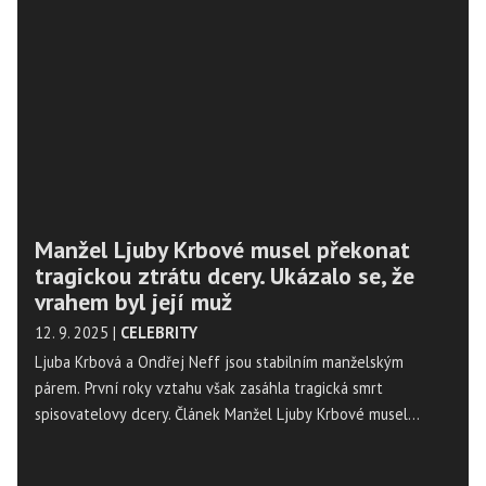
Manžel Ljuby Krbové musel překonat
tragickou ztrátu dcery. Ukázalo se, že
vrahem byl její muž
12. 9. 2025
|
CELEBRITY
Ljuba Krbová a Ondřej Neff jsou stabilním manželským
párem. První roky vztahu však zasáhla tragická smrt
spisovatelovy dcery. Článek Manžel Ljuby Krbové musel
překonat tragickou ztrátu dcery. Ukázalo se, že vrahem byl
její muž se nejdříve objevil na Magazín Osobnosti.cz. ...