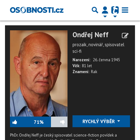
Ondřej Neff
prozaik, novinář, spisovatel
sci-fi
Narození:
26. června 1945
Věk:
81 let
Znamení:
Rak
RYCHLÝ VÝBĚR
71%
PhDr. Ondřej Neff je český spisovatel science-fiction povídek a