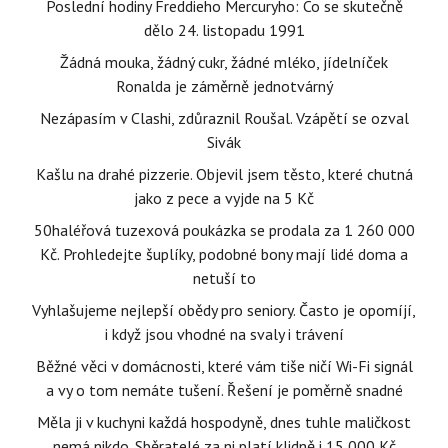
Poslední hodiny Freddieho Mercuryho: Co se skutečně
dělo 24. listopadu 1991
Žádná mouka, žádný cukr, žádné mléko, jídelníček
Ronalda je záměrně jednotvárný
Nezápasím v Clashi, zdůraznil Roušal. Vzápětí se ozval
Sivák
Kašlu na drahé pizzerie. Objevil jsem těsto, které chutná
jako z pece a vyjde na 5 Kč
50haléřová tuzexová poukázka se prodala za 1 260 000
Kč. Prohledejte šuplíky, podobné bony mají lidé doma a
netuší to
Vyhlašujeme nejlepší obědy pro seniory. Často je opomíjí,
i když jsou vhodné na svaly i trávení
Běžné věci v domácnosti, které vám tiše ničí Wi-Fi signál
a vy o tom nemáte tušení. Řešení je poměrně snadné
Měla ji v kuchyni každá hospodyně, dnes tuhle maličkost
nemá nikdo. Sběratelé za ni platí klidně i 15 000 Kč