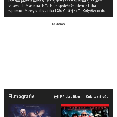
románů, prozaik, novinář. Ondřej Neff se narodil v Praze, je synem
spisovatele Vladimíra Neffa. Jejich společným dílem je kniha
vzpomínek Večery u krbu z roku 1986. Ondřej Neff...
Celý životopis
Filmografie
Přidat film
|
Zobrazit vše