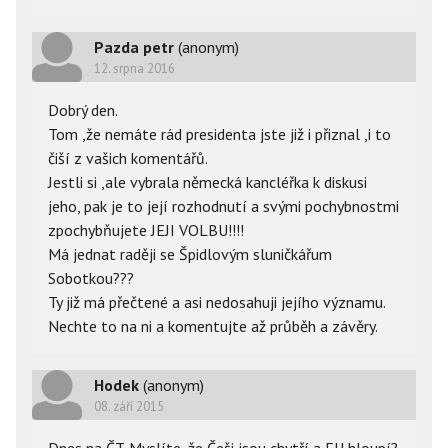
Pazda petr
(anonym)
12. srpna 2016
Dobrý den.
Tom ,že nemáte rád presidenta jste již i přiznal ,i to
čiší z vašich komentářů.
Jestli si ,ale vybrala německá kancléřka k diskusi
jeho, pak je to její rozhodnutí a svými pochybnostmi
zpochybňujete JEJI VOLBU!!!!
Má jednat raději se Špidlovým sluničkářum
Sobotkou???
Ty již má přečtené a asi nedosahuji jejího významu.
Nechte to na ni a komentujte až průběh a závěry.
Hodek
(anonym)
08. září 2015
Dnes na ČT. Myslíte, že Češi jsou chytří a EU hloupí?