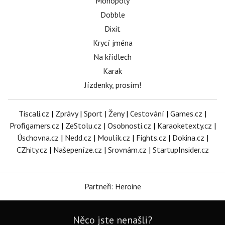
Monopoly
Dobble
Dixit
Krycí jména
Na křídlech
Karak
Jízdenky, prosím!
Tiscali.cz
|
Zprávy
|
Sport
|
Ženy
|
Cestování
|
Games.cz
|
Profigamers.cz
|
ZeStolu.cz
|
Osobnosti.cz
|
Karaoketexty.cz
|
Úschovna.cz
|
Nedd.cz
|
Moulík.cz
|
Fights.cz
|
Dokina.cz
|
CZhity.cz
|
Našepeníze.cz
|
Srovnám.cz
|
StartupInsider.cz
Partneři: Heroine
Něco jste nenašli?