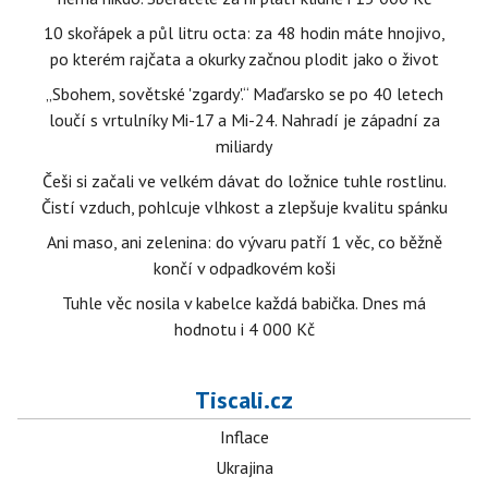
10 skořápek a půl litru octa: za 48 hodin máte hnojivo,
po kterém rajčata a okurky začnou plodit jako o život
„Sbohem, sovětské 'zgardy'.“ Maďarsko se po 40 letech
loučí s vrtulníky Mi-17 a Mi-24. Nahradí je západní za
miliardy
Češi si začali ve velkém dávat do ložnice tuhle rostlinu.
Čistí vzduch, pohlcuje vlhkost a zlepšuje kvalitu spánku
Ani maso, ani zelenina: do vývaru patří 1 věc, co běžně
končí v odpadkovém koši
Tuhle věc nosila v kabelce každá babička. Dnes má
hodnotu i 4 000 Kč
Tiscali.cz
Inflace
Ukrajina