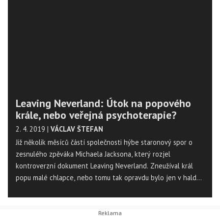
Leaving Neverland: Útok na popového
krále, nebo veřejná psychoterapie?
2. 4. 2019
|
VÁCLAV ŠTEFAN
Již několik měsíců částí společnosti hýbe staronový spor o
zesnulého zpěváka Michaela Jacksona, který rozjel
kontroverzní dokument Leaving Neverland. Zneužíval král
popu malé chlapce, nebo tomu tak opravdu bylo jen v haldě
černého humoru na jeho účet? A je nařčení Jacksona ze
zneužívání opravdu tím hlavním, co bychom si z filmu měli
odnést?