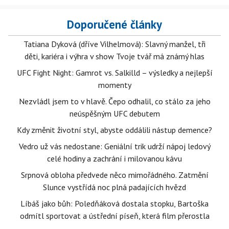
Doporučené články
Tatiana Dyková (dříve Vilhelmová): Slavný manžel, tři
děti, kariéra i výhra v show Tvoje tvář má známý hlas
UFC Fight Night: Gamrot vs. Salkilld – výsledky a nejlepší
momenty
Nezvládl jsem to v hlavě. Čepo odhalil, co stálo za jeho
neúspěšným UFC debutem
Kdy změnit životní styl, abyste oddálili nástup demence?
Vedro už vás nedostane: Geniální trik udrží nápoj ledový
celé hodiny a zachrání i milovanou kávu
Srpnová obloha předvede něco mimořádného. Zatmění
Slunce vystřídá noc plná padajících hvězd
Líbáš jako bůh: Poledňáková dostala stopku, Bartoška
odmítl sportovat a ústřední píseň, která film přerostla