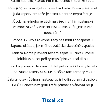
Rusku nabídku, kterou Putin už jednou smetl ze stolu
Jiřina (65) si užívá důchod v centru Prahy. Dcera jí řekla, ať
jí dá úspory, protože je stará a peníze nepotřebuje
„Útok na jednoho je útok na všechny.“ Tři muslimské
velmoci stvořily vlastní NATO. Írán zuří: „Papír vás
neochrání“
iPhone 17 Pro s rovnými zády bez hrbu fotoaparátu.
Japonci ukázali, jak měl od začátku skutečně vypadat
Tenista Norrie převlékl během zápasu 8 triček. Podle
kritiků vzal soupeři rytmus špinavou taktikou
Turecko pomůže Ukrajině zdolat putinovské hordy. Posílá
jí balistické rakety ATACMS a těžké raketomety M270
Šebrleho syn Štěpán nastoupil pár hodin po smrti babičky.
Po 621 dnech bez gólu trefil přímák a věnoval ho jí
Tiscali.cz