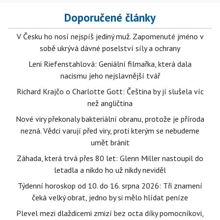
Doporučené články
V Česku ho nosí nejspíš jediný muž. Zapomenuté jméno v
sobě ukrývá dávné poselství síly a ochrany
Leni Riefenstahlová: Geniální filmařka, která dala
nacismu jeho nejslavnější tvář
Richard Krajčo o Charlotte Gott: Čeština by jí slušela víc
než angličtina
Nové viry překonaly bakteriální obranu, protože je příroda
nezná. Vědci varují před viry, proti kterým se nebudeme
umět bránit
Záhada, která trvá přes 80 let: Glenn Miller nastoupil do
letadla a nikdo ho už nikdy neviděl
Týdenní horoskop od 10. do 16. srpna 2026: Tři znamení
čeká velký obrat, jedno by si mělo hlídat peníze
Plevel mezi dlaždicemi zmizí bez octa díky pomocníkovi,