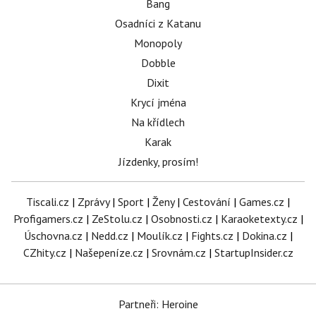
Bang
Osadníci z Katanu
Monopoly
Dobble
Dixit
Krycí jména
Na křídlech
Karak
Jízdenky, prosím!
Tiscali.cz
|
Zprávy
|
Sport
|
Ženy
|
Cestování
|
Games.cz
|
Profigamers.cz
|
ZeStolu.cz
|
Osobnosti.cz
|
Karaoketexty.cz
|
Úschovna.cz
|
Nedd.cz
|
Moulík.cz
|
Fights.cz
|
Dokina.cz
|
CZhity.cz
|
Našepeníze.cz
|
Srovnám.cz
|
StartupInsider.cz
Partneři: Heroine