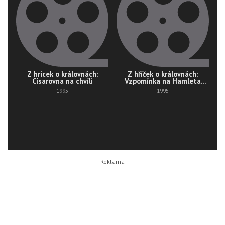
Z hricek o královnách:
Z hříček o královnách:
Císarovna na chvíli
Vzpomínka na Hamleta
(útržek norský)
1995
1995
N