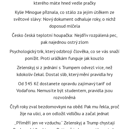
kterého máte hned vedle pračky
Kylie Minogue přiznala, co stálo za jejím útěkem ze
světové slávy: Nový dokument odhaluje roky, o nichž
doposud mlčela
Česko česká teplotní houpačka: Nejdřív rozpálená pec,
pak najednou ostrý zlom
Psychologický trik, který odzbrojí člověka, co se vás snaží
ponížit. Proti urážkám funguje jak kouzlo
Zelenskyj si z jednání s Trumpem odvezl více, než
kdokoliv čekal. Dostal slib, který mění pravidla hry
Od 345 Kč dostanete opravdu zajímavý tarif od
Vodafonu. Nemusíte být studentem, pravidla jsou
rozvolněná
Čtyři roky zval bezdomovkyni na oběd. Pak mu řekla, proč
žije na ulici, a on odložil vidličku a začal jednat
„Příměří jen ve vzduchu.“ Zelenskyj a Trump chystají