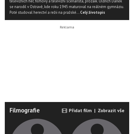
televizních her, filmový a televizní scenárista, prozaik. Oldřich Daněk
se narodil v Ostravě, kde roku 1945 maturoval na reálném gymnáziu.
Poté studoval herectví a režii na pražské...
Celý životopis
Filmografie
Přidat film
|
Zobrazit vše