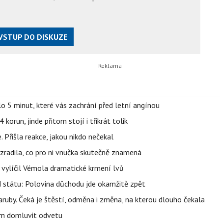
VSTUP DO DISKUZE
o 5 minut, které vás zachrání před letní angínou
orun, jinde přitom stojí i třikrát tolik
 Přišla reakce, jakou nikdo nečekal
ozradila, co pro ni vnučka skutečně znamená
, vylíčil Vémola dramatické krmení lvů
d státu: Polovina důchodu jde okamžitě zpět
ruby. Čeká je štěstí, odměna i změna, na kterou dlouho čekala
vem domluvit odvetu