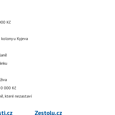
 000 Kč
é kolony u Kyjeva
dlaně
pánku
živa
 30 000 Kč
ně, které nezastaví
ti.cz
Zestolu.cz