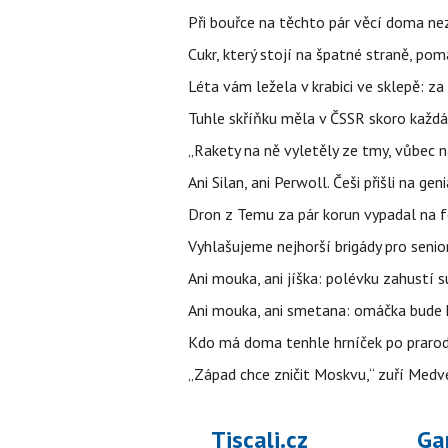
Při bouřce na těchto pár věcí doma ne
Cukr, který stojí na špatné straně, pom
Léta vám ležela v krabici ve sklepě: z
Tuhle skříňku měla v ČSSR skoro každá
„Rakety na ně vyletěly ze tmy, vůbec ná
Ani Silan, ani Perwoll. Češi přišli na ge
Dron z Temu za pár korun vypadal na fo
Vyhlašujeme nejhorší brigády pro senio
Ani mouka, ani jíška: polévku zahustí su
Ani mouka, ani smetana: omáčka bude h
Kdo má doma tenhle hrníček po prarodičí
„Západ chce zničit Moskvu,“ zuří Medved
Tiscali.cz
Ga