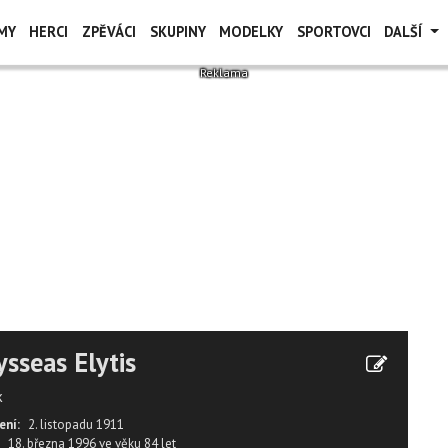
MY
HERCI
ZPĚVÁCI
SKUPINY
MODELKY
SPORTOVCI
DALŠÍ
sseas Elytis
k
ení:
2. listopadu 1911
18. března 1996
ve věku
84 let