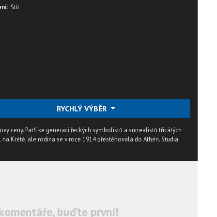
ní:
Štír
RYCHLÝ VÝBĚR
ovy ceny. Patří ke generaci řeckých symbolistů a surrealistů třicátých
l na Krétě, ale rodina se v roce 1914 přestěhovala do Athén. Studia
komentáře, buďte první!