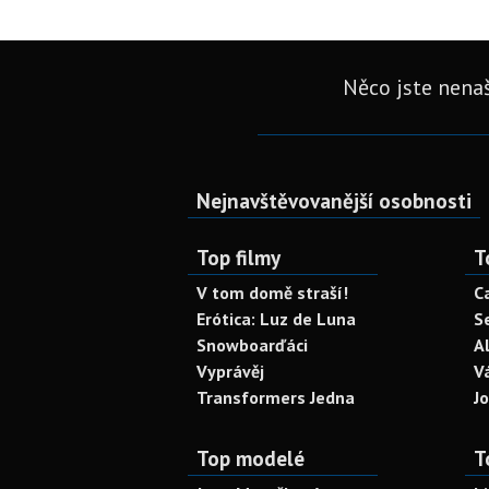
Něco jste nenaš
Nejnavštěvovanější osobnosti
Top filmy
T
V tom domě straší!
C
Erótica: Luz de Luna
S
Snowboarďáci
A
Vyprávěj
V
Transformers Jedna
J
Top modelé
T