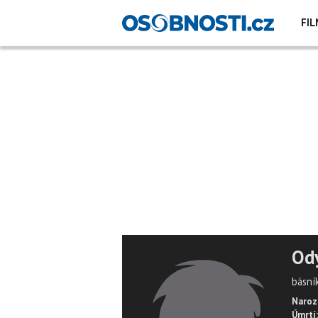
FIL
Ody
básní
Naroz
Úmrtí: