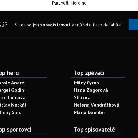
Partneři: Heroine
li?
Stačí se jen
zaregistrovat
a můžete tuto databázi
op herci
Top zpěváci
arole André
Miley Cyrus
ergei Godin
Hana Zagorová
lice Jandová
Shakira
áclav Neckář
Helena Vondráčková
ohnny Sins
Maria Baimler
op sportovci
Top spisovatelé