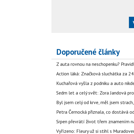
Doporučené články
Z auta rovnou na neschopenku? Pravidl
Action láká: Značková sluchátka za 244 k
Kuchařová vyšla z podniku a auto nikde.
Sedm let a celý svět: Zora Jandová pr
Byl jsem celý od krve, měl jsem strach
Petra Černocká přiznala, co dostává o
Srpen převrátí život třem znamením na
Vyřízeno: Fleury už si stihl s Murado