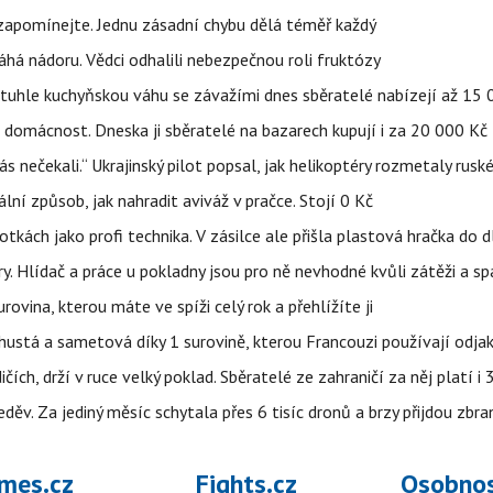
zapomínejte. Jednu zásadní chybu dělá téměř každý
áhá nádoru. Vědci odhalili nebezpečnou roli fruktózy
a tuhle kuchyňskou váhu se závažími dnes sběratelé nabízejí až 15
 domácnost. Dneska ji sběratelé na bazarech kupují i za 20 000 Kč
s nečekali.“ Ukrajinský pilot popsal, jak helikoptéry rozmetaly rusk
niální způsob, jak nahradit aviváž v pračce. Stojí 0 Kč
tkách jako profi technika. V zásilce ale přišla plastová hračka do 
ry. Hlídač a práce u pokladny jsou pro ně nevhodné kvůli zátěži a s
rovina, kterou máte ve spíži celý rok a přehlížíte ji
ustá a sametová díky 1 surovině, kterou Francouzi používají odjak
ch, drží v ruce velký poklad. Sběratelé ze zahraničí za něj platí i
ěv. Za jediný měsíc schytala přes 6 tisíc dronů a brzy přijdou zbra
mes.cz
Fights.cz
Osobnos