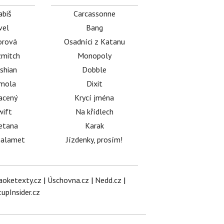
abiš
Carcassonne
vel
Bang
orová
Osadníci z Katanu
mitch
Monopoly
shian
Dobble
émola
Dixit
acený
Krycí jména
wift
Na křídlech
etana
Karak
halamet
Jízdenky, prosím!
aoketexty.cz
|
Úschovna.cz
|
Nedd.cz
|
tupInsider.cz