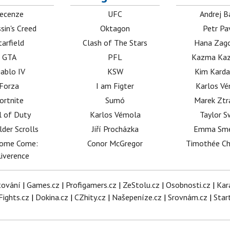
ecenze
UFC
Andrej B
sin's Creed
Oktagon
Petr Pa
tarfield
Clash of The Stars
Hana Zag
GTA
PFL
Kazma Kaz
iablo IV
KSW
Kim Karda
Forza
I am Figter
Karlos V
ortnite
Sumó
Marek Ztr
l of Duty
Karlos Vémola
Taylor S
lder Scrolls
Jiří Procházka
Emma Sm
dome Come:
Conor McGregor
Timothée C
iverence
tování
|
Games.cz
|
Profigamers.cz
|
ZeStolu.cz
|
Osobnosti.cz
|
Kar
Fights.cz
|
Dokina.cz
|
CZhity.cz
|
Našepeníze.cz
|
Srovnám.cz
|
Star