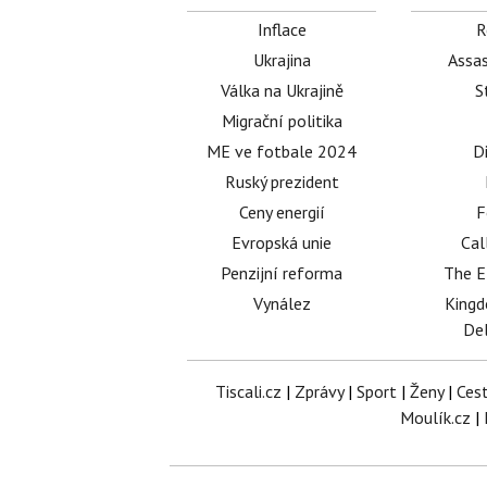
Inflace
R
Ukrajina
Assas
Válka na Ukrajině
S
Migrační politika
ME ve fotbale 2024
D
Ruský prezident
Ceny energií
F
Evropská unie
Cal
Penzijní reforma
The E
Vynález
King
Del
Tiscali.cz
|
Zprávy
|
Sport
|
Ženy
|
Ces
Moulík.cz
|