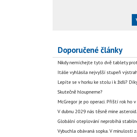
Doporučené články
Nikdy nemíchejte tyto dvě tablety pro
Itálie vyhlásila nejvyšší stupeň výstr
Lepíte se v horku ke stolu i k židli? D
Skutečně hloupneme?
McGregor je po operaci. Příští rok ho 
V dubnu 2029 nás těsně mine asteroid.
Globální oteplování neprobíhá stabilně.
Vybuchla obávaná sopka. V minulosti za