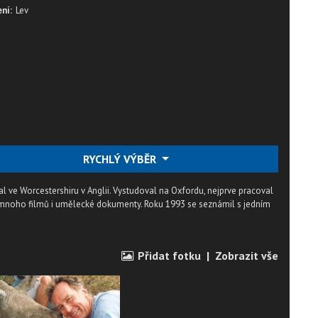
ní:
Lev
RYCHLÝ VÝBĚR
al ve Worcestershiru v Anglii. Vystudoval na Oxfordu, nejprve pracoval
 mnoho filmů i umělecké dokumenty. Roku 1993 se seznámil s jedním
Přidat fotku
|
Zobrazit vše