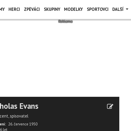
MY
HERCI
ZPĚVÁCI
SKUPINY
MODELKY
SPORTOVCI
DALŠÍ
holas Evans
cent, spisovatel
ení:
26. července 1950
6 let