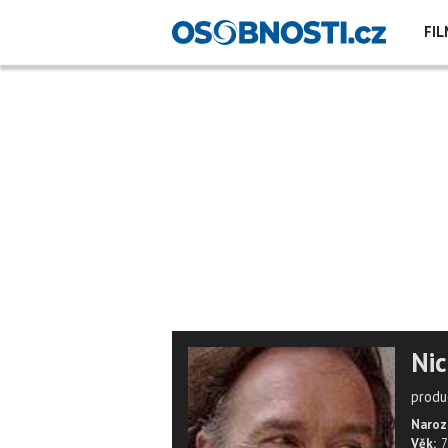
FIL
Nic
produ
Naroz
Věk:
7