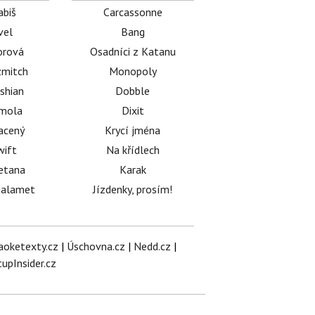
abiš
Carcassonne
vel
Bang
orová
Osadníci z Katanu
mitch
Monopoly
shian
Dobble
émola
Dixit
acený
Krycí jména
wift
Na křídlech
etana
Karak
halamet
Jízdenky, prosím!
aoketexty.cz
|
Úschovna.cz
|
Nedd.cz
|
tupInsider.cz