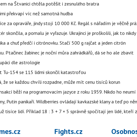
nem na Štvanici chtěla potěšit i zesnulého bratra
nimi překvapí víc než samotná hudba
íce za opraváře, jindy stojí 10 000 Kč. Regál s nářadím je věčně pr
ér skončila, a pomalu je vyřazuje. Ukrajinci je proškolili, jak to nikdy
ika a chuť předčí i citrónovku. Stačí 500 g rajčat a jeden citrón
ku. Ptačinec žabinec je noční můra zahrádkářů, dá se ho ale zbavit
upáci dle astrologie
et Tu-154 se 115 lidmi skončil katastrofou
á, že se každou chvíli rozpadne, může mít cenu tisíců korun
nsakcí běží na programovacím jazyce z roku 1959. Nikdo ho neumí 
ny, Putin panikaří. Wildberries ovládají kavkazské klany a teď po něm
isíce lidí. Příklad 18 : 3 + 7 × 5 správně spočítají jen lidé, kteří 
mes.cz
Fights.cz
Osobnos