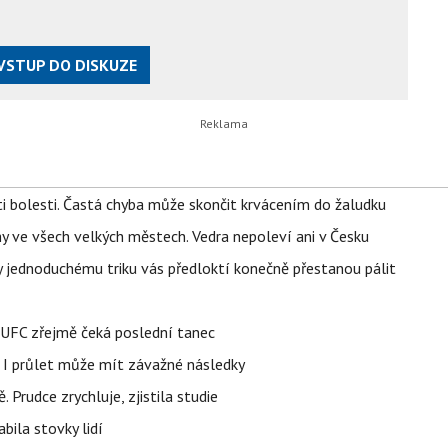
VSTUP DO DISKUZE
ti bolesti. Častá chyba může skončit krvácením do žaludku
ahy ve všech velkých městech. Vedra nepoleví ani v Česku
íky jednoduchému triku vás předloktí konečně přestanou pálit
v UFC zřejmě čeká poslední tanec
 I průlet může mít závažné následky
 Prudce zrychluje, zjistila studie
bila stovky lidí