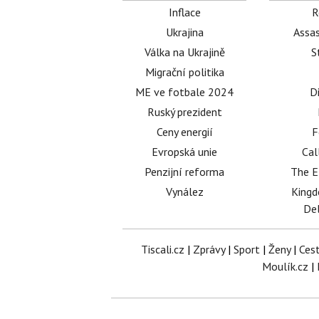
Inflace
R
Ukrajina
Assas
Válka na Ukrajině
S
Migrační politika
ME ve fotbale 2024
D
Ruský prezident
Ceny energií
F
Evropská unie
Cal
Penzijní reforma
The E
Vynález
King
Del
Tiscali.cz
|
Zprávy
|
Sport
|
Ženy
|
Ces
Moulík.cz
|