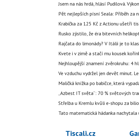
Jsem na nás hrdá, hlásí Pudilová. Výko
Pět nejlepších písní Seala: Příběh za 
Krabička za 125 Kč z Actionu ušetří tis
Rusko zjistilo, že éra bitevních helikopt
Rajčata do limonády? V Itálii je to klas
Kvete i v zimě a stačí mu kousek kořín
Nejhloupější znamení zvěrokruhu: 4 hl
Ve vzduchu vydržel jen devět minut. L
Maličká knížka po babičce, která vypad
„Azbest IT světa“: 70 % světových tra
Střelba u Kremlu kvůli e-shopu za bilio
Tato matematická hádanka nachytala už t
Tiscali.cz
Ga