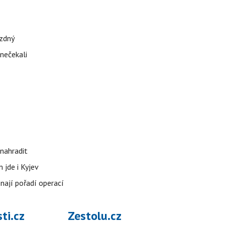
ázdný
 nečekali
nahradit
 jde i Kyjev
znají pořadí operací
ti.cz
Zestolu.cz