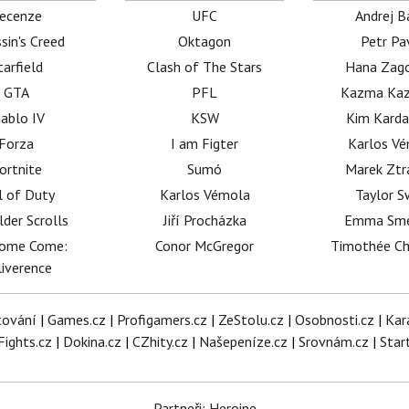
ecenze
UFC
Andrej B
sin's Creed
Oktagon
Petr Pa
tarfield
Clash of The Stars
Hana Zag
GTA
PFL
Kazma Kaz
iablo IV
KSW
Kim Karda
Forza
I am Figter
Karlos V
ortnite
Sumó
Marek Ztr
l of Duty
Karlos Vémola
Taylor S
lder Scrolls
Jiří Procházka
Emma Sm
dome Come:
Conor McGregor
Timothée C
iverence
tování
|
Games.cz
|
Profigamers.cz
|
ZeStolu.cz
|
Osobnosti.cz
|
Kar
Fights.cz
|
Dokina.cz
|
CZhity.cz
|
Našepeníze.cz
|
Srovnám.cz
|
Star
Partneři: Heroine