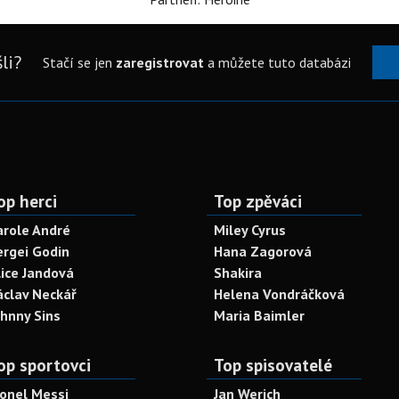
li?
Stačí se jen
zaregistrovat
a můžete tuto databázi
op herci
Top zpěváci
arole André
Miley Cyrus
ergei Godin
Hana Zagorová
lice Jandová
Shakira
áclav Neckář
Helena Vondráčková
ohnny Sins
Maria Baimler
op sportovci
Top spisovatelé
ionel Messi
Jan Werich