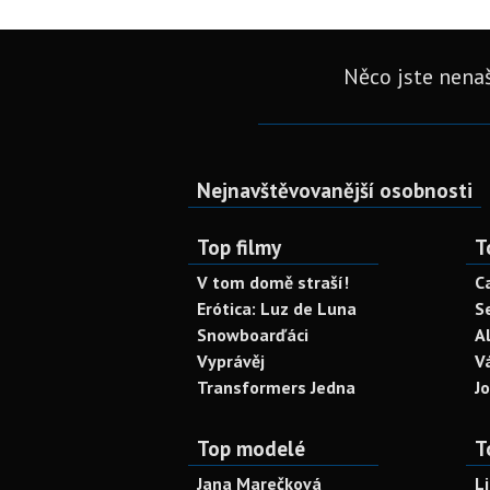
Něco jste nenaš
Nejnavštěvovanější osobnosti
Top filmy
T
V tom domě straší!
C
Erótica: Luz de Luna
S
Snowboarďáci
A
Vyprávěj
V
Transformers Jedna
J
Top modelé
T
Jana Marečková
L