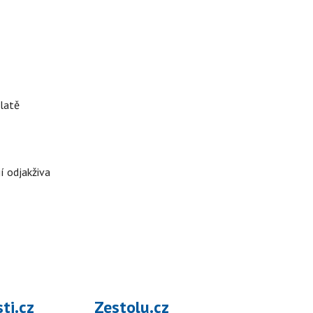
 latě
jí odjakživa
ti.cz
Zestolu.cz