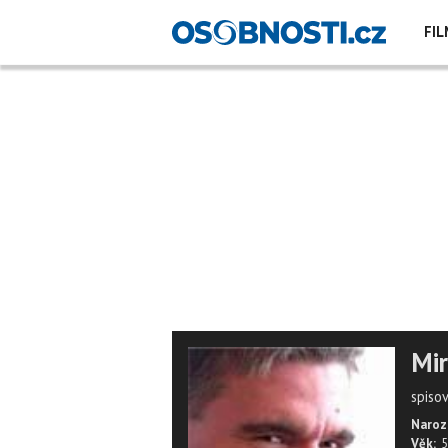
FIL
Mir
spiso
Naroz
Věk:
5