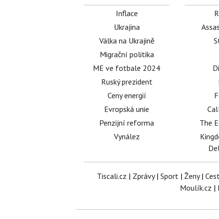
Inflace
R
Ukrajina
Assas
Válka na Ukrajině
S
Migrační politika
ME ve fotbale 2024
D
Ruský prezident
Ceny energií
F
Evropská unie
Cal
Penzijní reforma
The E
Vynález
King
Del
Tiscali.cz
|
Zprávy
|
Sport
|
Ženy
|
Ces
Moulík.cz
|