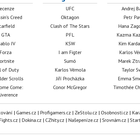
ecenze
UFC
Andrej B
sin's Creed
Oktagon
Petr Pa
tarfield
Clash of The Stars
Hana Zag
GTA
PFL
Kazma Kaz
iablo IV
KSW
Kim Karda
Forza
I am Figter
Karlos V
ortnite
Sumó
Marek Ztr
l of Duty
Karlos Vémola
Taylor S
lder Scrolls
Jiří Procházka
Emma Sm
dome Come:
Conor McGregor
Timothée C
iverence
tování
|
Games.cz
|
Profigamers.cz
|
ZeStolu.cz
|
Osobnosti.cz
|
Kar
Fights.cz
|
Dokina.cz
|
CZhity.cz
|
Našepeníze.cz
|
Srovnám.cz
|
Star