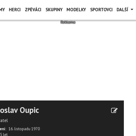
MY
HERCI
ZPĚVÁCI
SKUPINY
MODELKY
SPORTOVCI
DALŠÍ
oslav Oupic
vatel
ení:
16. listopadu 1970
5 let