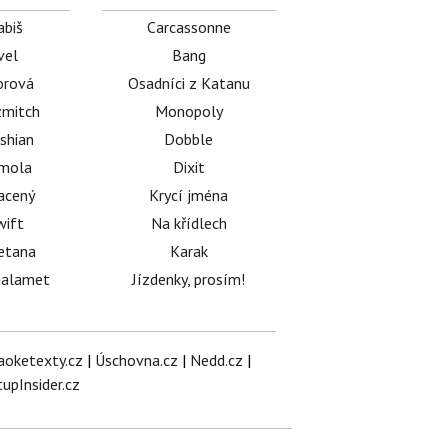
abiš
Carcassonne
vel
Bang
orová
Osadníci z Katanu
mitch
Monopoly
shian
Dobble
émola
Dixit
acený
Krycí jména
wift
Na křídlech
etana
Karak
halamet
Jízdenky, prosím!
aoketexty.cz
|
Úschovna.cz
|
Nedd.cz
|
tupInsider.cz