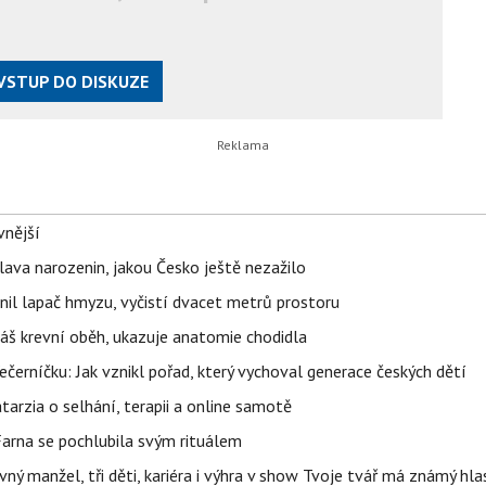
VSTUP DO DISKUZE
vnější
lava narozenin, jakou Česko ještě nezažilo
nil lapač hmyzu, vyčistí dvacet metrů prostoru
váš krevní oběh, ukazuje anatomie chodidla
černíčku: Jak vznikl pořad, který vychoval generace českých dětí
Katarzia o selhání, terapii a online samotě
Farna se pochlubila svým rituálem
ný manžel, tři děti, kariéra i výhra v show Tvoje tvář má známý hla