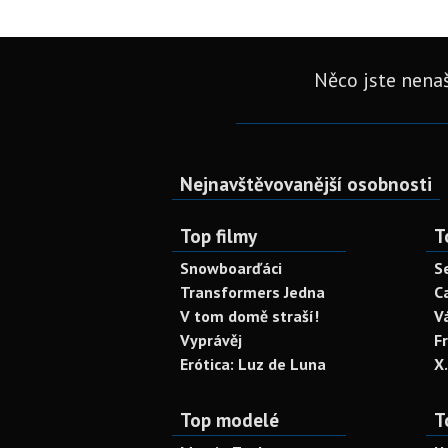
Něco jste nenaš
Nejnavštěvovanější osobnosti
Top filmy
T
Snowboarďáci
S
Transformers Jedna
C
V tom domě straší!
V
Vyprávěj
F
Erótica: Luz de Luna
X
Top modelé
T