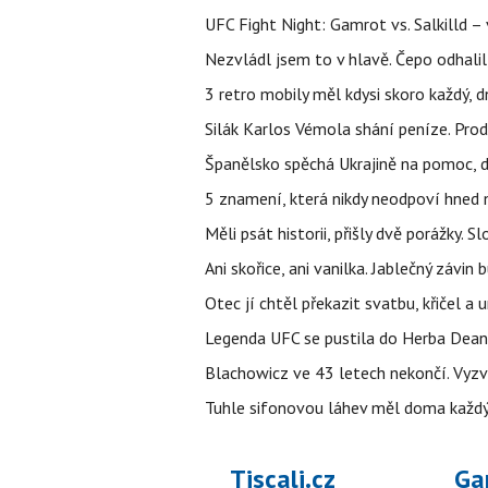
UFC Fight Night: Gamrot vs. Salkilld 
Nezvládl jsem to v hlavě. Čepo odhal
3 retro mobily měl kdysi skoro každý, 
Silák Karlos Vémola shání peníze. Prod
Španělsko spěchá Ukrajině na pomoc, d
5 znamení, která nikdy neodpoví hned n
Měli psát historii, přišly dvě porážky.
Ani skořice, ani vanilka. Jablečný závin
Otec jí chtěl překazit svatbu, křičel a u
Legenda UFC se pustila do Herba Dean
Blachowicz ve 43 letech nekončí. Vyz
Tuhle sifonovou láhev měl doma každý 
Tiscali.cz
Ga