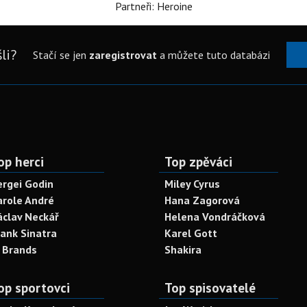
Partneři: Heroine
li?
Stačí se jen
zaregistrovat
a můžete tuto databázi
op herci
Top zpěváci
ergei Godin
Miley Cyrus
arole André
Hana Zagorová
áclav Neckář
Helena Vondráčková
rank Sinatra
Karel Gott
. Brands
Shakira
op sportovci
Top spisovatelé