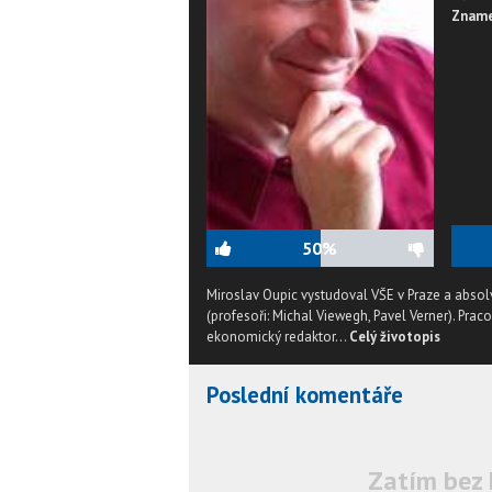
Zname
50%
Miroslav Oupic vystudoval VŠE v Praze a absol
(profesoři: Michal Viewegh, Pavel Verner). Prac
ekonomický redaktor...
Celý životopis
Poslední komentáře
Zatím bez 