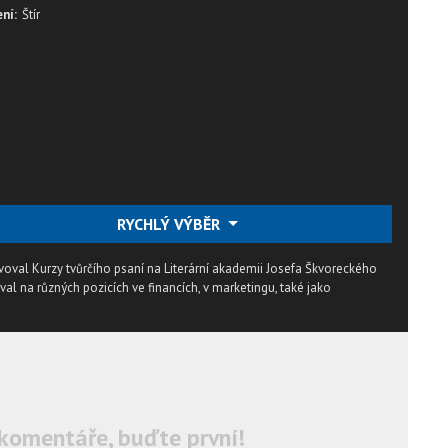
ní:
Štír
RYCHLÝ VÝBĚR
voval Kurzy tvůrčího psaní na Literární akademii Josefa Škvoreckého
oval na různých pozicích ve financích, v marketingu, také jako
komentáře, buďte první!