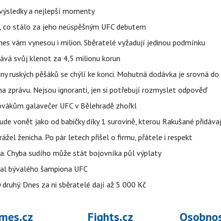
– výsledky a nejlepší momenty
il, co stálo za jeho neúspěšným UFC debutem
dnes vám vynesou i milion. Sběratelé vyžadují jedinou podmínku
ává svůj klenot za 4,5 milionu korun
ny ruských pěšáků se chýlí ke konci. Mohutná dodávka je srovná do
a zprávu. Nejsou ignoranti, jen si potřebují rozmyslet odpověď
 Slovákům galavečer UFC v Bělehradě zhořkl
 bude vonět jako od babičky díky 1 surovině, kterou Rakušané přidáva
rážel ženicha. Po pár letech přišel o firmu, přátele i respekt
a. Chyba sudího může stát bojovníka půl výplaty
val bývalého šampiona UFC
druhý. Dnes za ni sběratelé dají až 5 000 Kč
mes.cz
Fights.cz
Osobnos