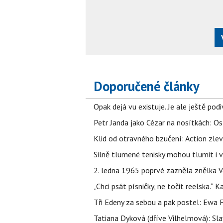
Doporučené články
Opak dejá vu existuje. Je ale ještě podi
Petr Janda jako Cézar na nosítkách: Os
Klid od otravného bzučení: Action zlev
Silně tlumené tenisky mohou tlumit i 
2. ledna 1965 poprvé zazněla znělka Ve
„Chci psát písničky, ne točit reelska.“ 
Tři Edeny za sebou a pak postel: Ewa 
Tatiana Dyková (dříve Vilhelmová): Slav