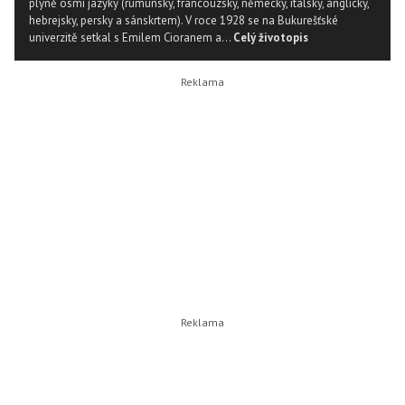
plyně osmi jazyky (rumunsky, francouzsky, německy, italsky, anglicky,
hebrejsky, persky a sánskrtem). V roce 1928 se na Bukurešťské
univerzitě setkal s Emilem Cioranem a...
Celý životopis