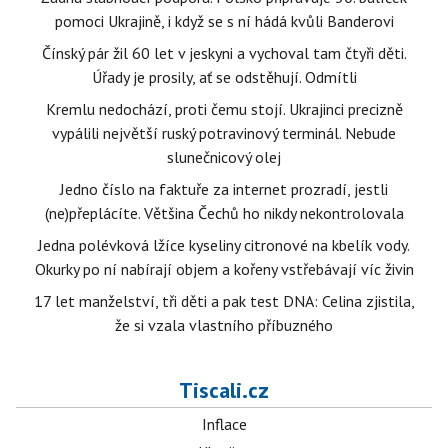
pomoci Ukrajině, i když se s ní hádá kvůli Banderovi
Čínský pár žil 60 let v jeskyni a vychoval tam čtyři děti.
Úřady je prosily, ať se odstěhují. Odmítli
Kremlu nedochází, proti čemu stojí. Ukrajinci precizně
vypálili největší ruský potravinový terminál. Nebude
slunečnicový olej
Jedno číslo na faktuře za internet prozradí, jestli
(ne)přeplácíte. Většina Čechů ho nikdy nekontrolovala
Jedna polévková lžíce kyseliny citronové na kbelík vody.
Okurky po ní nabírají objem a kořeny vstřebávají víc živin
17 let manželství, tři děti a pak test DNA: Celina zjistila,
že si vzala vlastního příbuzného
Tiscali.cz
Inflace