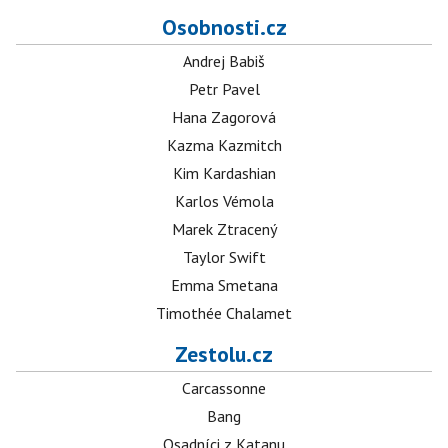
Osobnosti.cz
Andrej Babiš
Petr Pavel
Hana Zagorová
Kazma Kazmitch
Kim Kardashian
Karlos Vémola
Marek Ztracený
Taylor Swift
Emma Smetana
Timothée Chalamet
Zestolu.cz
Carcassonne
Bang
Osadníci z Katanu