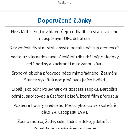
Doporučené články
Nezvládl jsem to v hlavě. Čepo odhalil, co stálo za jeho
neúspěšným UFC debutem
Kdy změnit životní styl, abyste oddálili nástup demence?
Vedro už vás nedostane: Geniální trik udrží nápoj ledový
celé hodiny a zachrání i milovanou kávu
Srpnová obloha předvede něco mimořádného. Zatmění
Slunce vystřídá noc plná padajících hvězd
Líbáš jako bůh: Poledňáková dostala stopku, Bartoška
odmítl sportovat a ústřední píseň, která film přerostla
Poslední hodiny Freddieho Mercuryho: Co se skutečně
dělo 24. listopadu 1991
Žádná mouka, žádný cukr, žádné mléko, jídelníček
Ronalda je záměrně jednotvárný