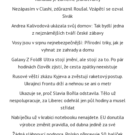
Nezápasím v Clashi, zdůraznil Roušal. Vzápětí se ozval
Sivák
Andrea Kalivodová ukázala svůj domov: Tak bydlí jedna
z nejznámějších tváří české zábavy
Vosy jsou v srpnu nejnebezpečnější: Přírodní triky, jak je
vyhnat ze zahrady a domu
Galaxy Z Fold8 Ultra stojí jmění, ale stojí za to. Po pár
hodinách člověk zjistí, že cesta zpátky neexistuje
Rusové věští zkázu Kyjeva a zvěstují raketový postup.
Ukrajinci frontu drží a nehnou se ani o metr
Ukazuje se, proč Slavia Bořila odstavila. Tělo už
nespolupracuje, za Liberec odehrál jen půl hodiny a musel
střídat
Nabíječku už v krabici notebooku nenajdete. EU donutila
výrobce změnit pravidla, od dubna jedině za své
Žádná slábnoucí podpora. Polsko připravuje 50. balíček