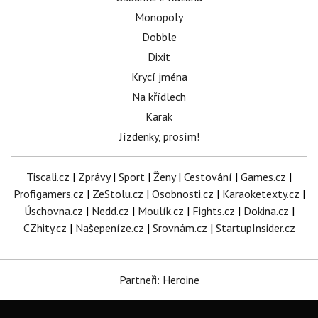
Monopoly
Dobble
Dixit
Krycí jména
Na křídlech
Karak
Jízdenky, prosím!
Tiscali.cz
|
Zprávy
|
Sport
|
Ženy
|
Cestování
|
Games.cz
|
Profigamers.cz
|
ZeStolu.cz
|
Osobnosti.cz
|
Karaoketexty.cz
|
Úschovna.cz
|
Nedd.cz
|
Moulík.cz
|
Fights.cz
|
Dokina.cz
|
CZhity.cz
|
Našepeníze.cz
|
Srovnám.cz
|
StartupInsider.cz
Partneři: Heroine