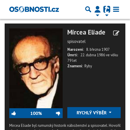
Mircea Eliade
spisovatel
Narození:
8. března 1907
Úmrtí:
22. dubna 1986
ve věku
79 let
Znamení:
Ryby
RYCHLÝ VÝBĚR
100%
Mircea Eliade byl rumunský historik náboženství a spisovatel. Hovořil