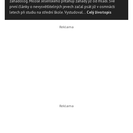
záhadolog. Miloše Jesenského přitahují záhady již od mládí. Své
první články o nevysvětlitelných jevech začal psát již v osmnácti
letech při studiu na střední škole. Vystudoval...
Celý životopis