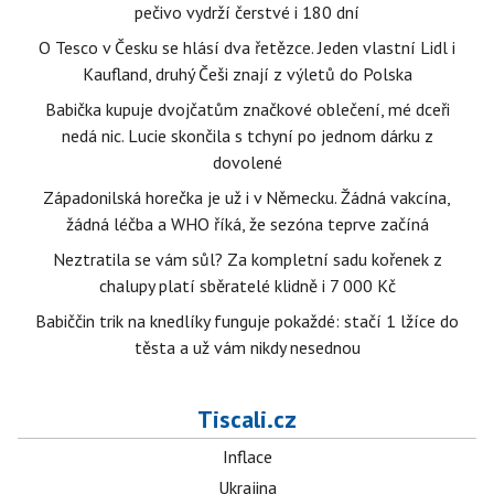
pečivo vydrží čerstvé i 180 dní
O Tesco v Česku se hlásí dva řetězce. Jeden vlastní Lidl i
Kaufland, druhý Češi znají z výletů do Polska
Babička kupuje dvojčatům značkové oblečení, mé dceři
nedá nic. Lucie skončila s tchyní po jednom dárku z
dovolené
Západonilská horečka je už i v Německu. Žádná vakcína,
žádná léčba a WHO říká, že sezóna teprve začíná
Neztratila se vám sůl? Za kompletní sadu kořenek z
chalupy platí sběratelé klidně i 7 000 Kč
Babiččin trik na knedlíky funguje pokaždé: stačí 1 lžíce do
těsta a už vám nikdy nesednou
Tiscali.cz
Inflace
Ukrajina