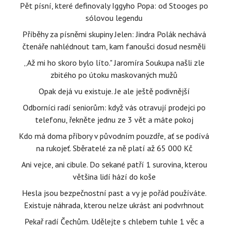
Pět písní, které definovaly Iggyho Popa: od Stooges po
sólovou legendu
Příběhy za písněmi skupiny Jelen: Jindra Polák nechává
čtenáře nahlédnout tam, kam fanoušci dosud nesměli
„Až mi ho skoro bylo líto." Jaromíra Soukupa našli zle
zbitého po útoku maskovaných mužů
Opak dejá vu existuje. Je ale ještě podivnější
Odborníci radí seniorům: když vás otravují prodejci po
telefonu, řekněte jednu ze 3 vět a máte pokoj
Kdo má doma příbory v původním pouzdře, ať se podívá
na rukojeť. Sběratelé za ně platí až 65 000 Kč
Ani vejce, ani cibule. Do sekané patří 1 surovina, kterou
většina lidí hází do koše
Hesla jsou bezpečnostní past a vy je pořád používáte.
Existuje náhrada, kterou nelze ukrást ani podvrhnout
Pekař radí Čechům. Udělejte s chlebem tuhle 1 věc a