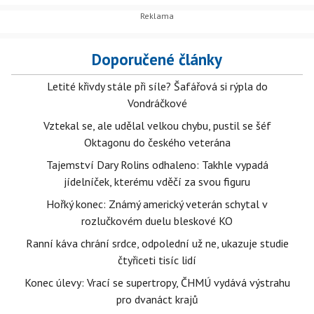
Doporučené články
Letité křivdy stále při síle? Šafářová si rýpla do
Vondráčkové
Vztekal se, ale udělal velkou chybu, pustil se šéf
Oktagonu do českého veterána
Tajemství Dary Rolins odhaleno: Takhle vypadá
jídelníček, kterému vděčí za svou figuru
Hořký konec: Známý americký veterán schytal v
rozlučkovém duelu bleskové KO
Ranní káva chrání srdce, odpolední už ne, ukazuje studie
čtyřiceti tisíc lidí
Konec úlevy: Vrací se supertropy, ČHMÚ vydává výstrahu
pro dvanáct krajů