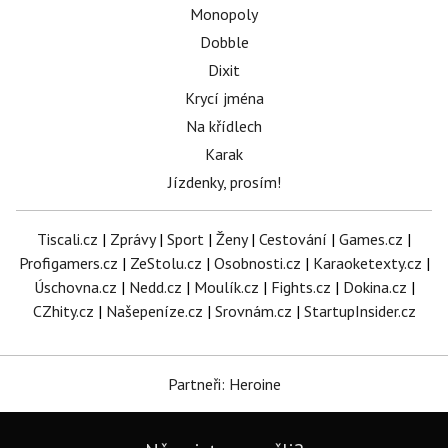
Monopoly
Dobble
Dixit
Krycí jména
Na křídlech
Karak
Jízdenky, prosím!
Tiscali.cz
|
Zprávy
|
Sport
|
Ženy
|
Cestování
|
Games.cz
|
Profigamers.cz
|
ZeStolu.cz
|
Osobnosti.cz
|
Karaoketexty.cz
|
Úschovna.cz
|
Nedd.cz
|
Moulík.cz
|
Fights.cz
|
Dokina.cz
|
CZhity.cz
|
Našepeníze.cz
|
Srovnám.cz
|
StartupInsider.cz
Partneři: Heroine