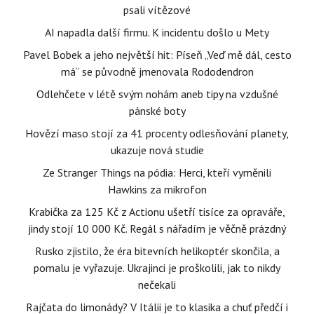
psali vítězové
AI napadla další firmu. K incidentu došlo u Mety
Pavel Bobek a jeho největší hit: Píseň „Veď mě dál, cesto
má“ se původně jmenovala Rododendron
Odlehčete v létě svým nohám aneb tipy na vzdušné
pánské boty
Hovězí maso stojí za 41 procenty odlesňování planety,
ukazuje nová studie
Ze Stranger Things na pódia: Herci, kteří vyměnili
Hawkins za mikrofon
Krabička za 125 Kč z Actionu ušetří tisíce za opraváře,
jindy stojí 10 000 Kč. Regál s nářadím je věčně prázdný
Rusko zjistilo, že éra bitevních helikoptér skončila, a
pomalu je vyřazuje. Ukrajinci je proškolili, jak to nikdy
nečekali
Rajčata do limonády? V Itálii je to klasika a chuť předčí i