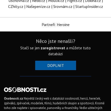
Úschovna.cz
|
Nedd.cz
|
Moulík.cz
|
Fights.cz
|
Dokina.cz
|
CZhity.cz
|
Našepeníze.cz
|
Srovnám.cz
|
StartupInsider.cz
Partneři: Heroine
Něco jste nenašli?
Stačí se jen
zaregistrovat
a můžete tuto
databázi
DOPLNIT
Osobnosti.cz
Největší český web s databází osobností, herců, hereček,
zpěváků, zpěvaček, modelek, filmů, hudebních skupin a sportovců. Kromě
toho zde najdete i spisovatele, panovníky a finančníky. Vedle užitečných