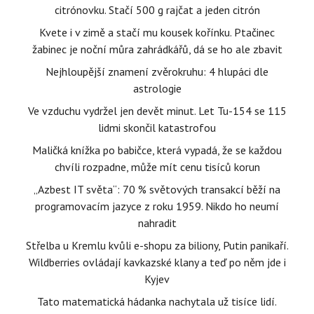
citrónovku. Stačí 500 g rajčat a jeden citrón
Kvete i v zimě a stačí mu kousek kořínku. Ptačinec
žabinec je noční můra zahrádkářů, dá se ho ale zbavit
Nejhloupější znamení zvěrokruhu: 4 hlupáci dle
astrologie
Ve vzduchu vydržel jen devět minut. Let Tu-154 se 115
lidmi skončil katastrofou
Maličká knížka po babičce, která vypadá, že se každou
chvíli rozpadne, může mít cenu tisíců korun
„Azbest IT světa“: 70 % světových transakcí běží na
programovacím jazyce z roku 1959. Nikdo ho neumí
nahradit
Střelba u Kremlu kvůli e-shopu za biliony, Putin panikaří.
Wildberries ovládají kavkazské klany a teď po něm jde i
Kyjev
Tato matematická hádanka nachytala už tisíce lidí.