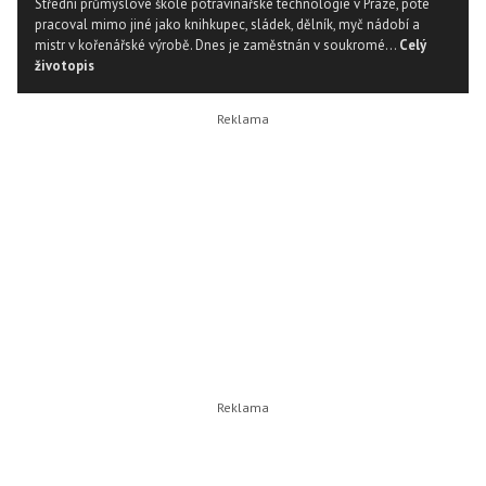
Střední průmyslové škole potravinářské technologie v Praze, poté
pracoval mimo jiné jako knihkupec, sládek, dělník, myč nádobí a
mistr v kořenářské výrobě. Dnes je zaměstnán v soukromé...
Celý
životopis