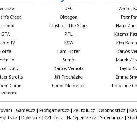
ecenze
UFC
Andrej B
sin's Creed
Oktagon
Petr Pa
tarfield
Clash of The Stars
Hana Zag
GTA
PFL
Kazma Kaz
iablo IV
KSW
Kim Karda
Forza
I am Figter
Karlos V
ortnite
Sumó
Marek Ztr
l of Duty
Karlos Vémola
Taylor S
lder Scrolls
Jiří Procházka
Emma Sm
dome Come:
Conor McGregor
Timothée C
iverence
tování
|
Games.cz
|
Profigamers.cz
|
ZeStolu.cz
|
Osobnosti.cz
|
Kar
Fights.cz
|
Dokina.cz
|
CZhity.cz
|
Našepeníze.cz
|
Srovnám.cz
|
Star