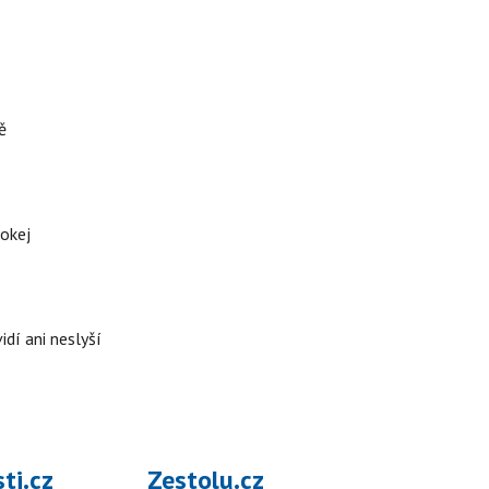
ě
hokej
idí ani neslyší
ti.cz
Zestolu.cz