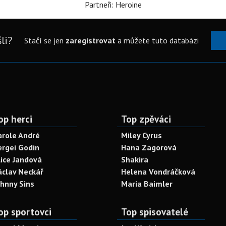
Partneři: Heroine
li?
Stačí se jen
zaregistrovat
a můžete tuto databázi
op herci
Top zpěváci
arole André
Miley Cyrus
ergei Godin
Hana Zagorová
lice Jandová
Shakira
áclav Neckář
Helena Vondráčková
ohnny Sins
Maria Baimler
op sportovci
Top spisovatelé