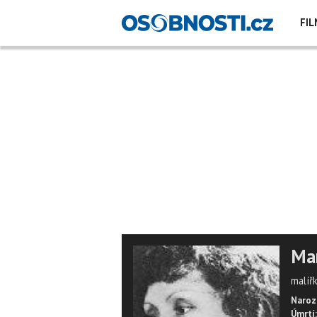
FIL
Mar
malířk
Naroz
Úmrtí: