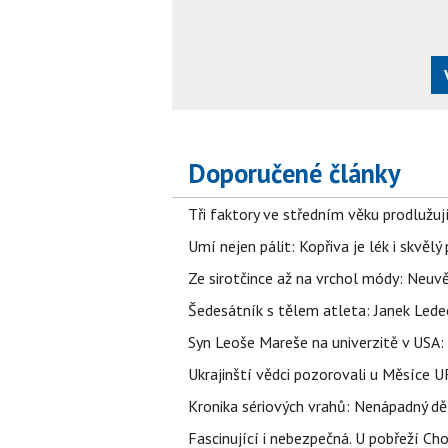
Doporučené články
Tři faktory ve středním věku prodlužuj
Umí nejen pálit: Kopřiva je lék i skvěl
Ze sirotčince až na vrchol módy: Neuvě
Šedesátník s tělem atleta: Janek Ledec
Syn Leoše Mareše na univerzitě v USA: 
Ukrajinští vědci pozorovali u Měsíce U
Kronika sériových vrahů: Nenápadný děln
Fascinující i nebezpečná. U pobřeží Ch