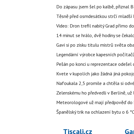
Do zápasu jsem šel po kalbě, přiznal
Těsně před osmdesátkou strčí mladší k
Video: Dron trefil nabitý Grad přímo do
14 minut se hrálo, dvě hodiny se čekal
Gavi si po zisku titulu mistrů světa ob
Legendární výrobce kapesních počítačů
Pešán po konci u reprezentace odešel d
Kvete v kupolích jako žádná jiná pokoj
Nafoukala 2,5 promile a chtěla si odvés
Zelenskému ho předvedli v Berlíně, už l
Meteorologové už mají předpověď do k
Španělský trik na ochlazení bytu o 6 °
Tiscali.cz
Ga