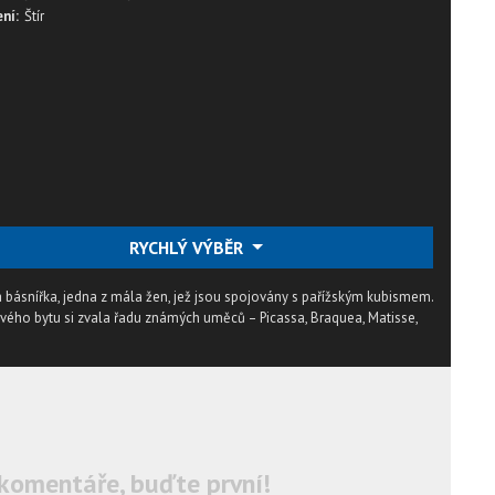
ní:
Štír
RYCHLÝ VÝBĚR
 básnířka, jedna z mála žen, jež jsou spojovány s pařížským kubismem.
vého bytu si zvala řadu známých uměců – Picassa, Braquea, Matisse,
komentáře, buďte první!