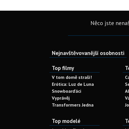
Něco jste nenaš
Nejnavštěvovanější osobnosti
Top filmy
T
V tom domě straší!
C
Erótica: Luz de Luna
S
Snowboarďáci
A
Vyprávěj
V
Transformers Jedna
J
Top modelé
T