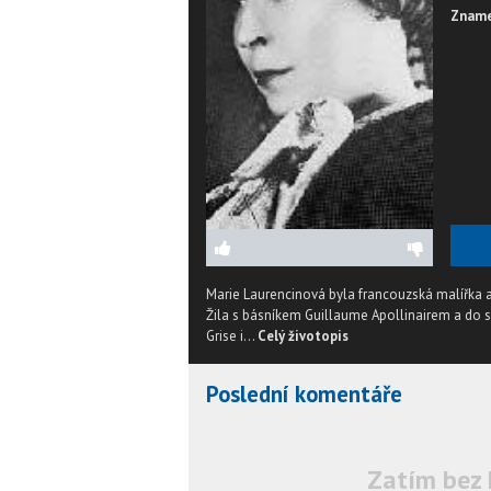
Zname
Marie Laurencinová byla francouzská malířka a
Žila s básníkem Guillaume Apollinairem a do s
Grise i...
Celý životopis
Poslední komentáře
Zatím bez 