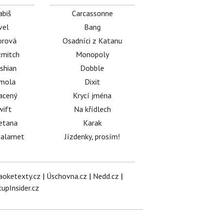
abiš
Carcassonne
vel
Bang
orová
Osadníci z Katanu
mitch
Monopoly
shian
Dobble
émola
Dixit
acený
Krycí jména
wift
Na křídlech
etana
Karak
halamet
Jízdenky, prosím!
aoketexty.cz
|
Úschovna.cz
|
Nedd.cz
|
tupInsider.cz