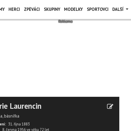
MY
HERCI
ZPĚVÁCI
SKUPINY
MODELKY
SPORTOVCI
DALŠÍ
ie Laurencin
a, básnířka
ení:
31. října 1883
8. června 1956
ve věku
72 let