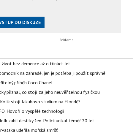
VSTUP DO DISKUZE
í život bez demence až o třináct let
ý pomocník na zahradě, jen je potřeba ji použít správně
řitelný příběh Coco Chanel
ký přiznal, co stojí za jeho neuvěřitelnou fyzičkou
Kolik stojí Jakubovo studium na Floridě?
FO. Hovoří o vyspělé technologii
ík zabil desítky žen. Policii unikal téměř 20 let
orvatska udeřila mořská smršť