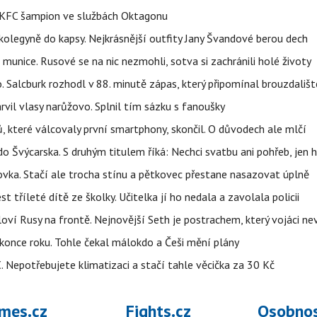
 BKFC šampion ve službách Oktagonu
olegyně do kapsy. Nejkrásnější outfity Jany Švandové berou dech
 munice. Rusové se na nic nezmohli, sotva si zachránili holé životy
o. Salcburk rozhodl v 88. minutě zápas, který připomínal brouzdališt
arvil vlasy narůžovo. Splnil tím sázku s fanoušky
, které válcovaly první smartphony, skončil. O důvodech ale mlčí
o Švýcarska. S druhým titulem říká: Nechci svatbu ani pohřeb, jen 
ovka. Stačí ale trocha stínu a pětkovec přestane nasazovat úplně
t tříleté dítě ze školky. Učitelka jí ho nedala a zavolala policii
oví Rusy na frontě. Nejnovější Seth je postrachem, který vojáci nev
once roku. Tohle čekal málokdo a Češi mění plány
C. Nepotřebujete klimatizaci a stačí tahle věcička za 30 Kč
mes.cz
Fights.cz
Osobnos