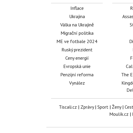
Inflace
R
Ukrajina
Assas
Válka na Ukrajině
S
Migrační politika
ME ve fotbale 2024
D
Ruský prezident
Ceny energií
F
Evropská unie
Cal
Penzijní reforma
The E
Vynález
King
Del
Tiscali.cz
|
Zprávy
|
Sport
|
Ženy
|
Ces
Moulík.cz
|