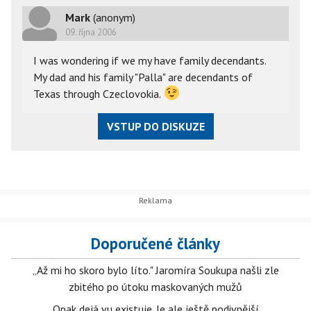
Mark
(anonym)
09. října 2006
I was wondering if we my have family decendants.
My dad and his family "Palla" are decendants of
Texas through Czeclovokia.
VSTUP DO DISKUZE
Doporučené články
„Až mi ho skoro bylo líto." Jaromíra Soukupa našli zle
zbitého po útoku maskovaných mužů
Opak dejá vu existuje. Je ale ještě podivnější