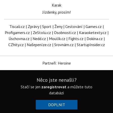
Karak
Jízdenky, prosím!
Tiscali.cz
|
Zprávy
|
Sport
|
Ženy
|
Cestování
|
Games.cz
|
Profigamers.cz
|
ZeStolu.cz
|
Osobnosti.cz
|
Karaoketexty.cz
|
Úschovna.cz
|
Nedd.cz
|
Moulík.cz
|
Fights.cz
|
Dokina.cz
|
CZhity.cz
|
Našepeníze.cz
|
Srovnám.cz
|
StartupInsider.cz
Partneři: Heroine
Něco jste nenašli?
Stačí se jen
zaregistrovat
a můžete tuto
databázi
DOPLNIT