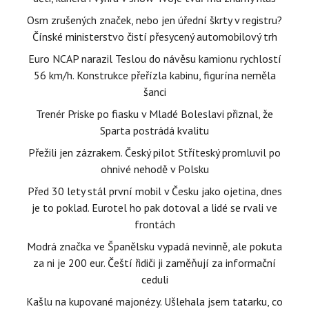
Osm zrušených značek, nebo jen úřední škrty v registru?
Čínské ministerstvo čistí přesycený automobilový trh
Euro NCAP narazil Teslou do návěsu kamionu rychlostí
56 km/h. Konstrukce přeřízla kabinu, figurína neměla
šanci
Trenér Priske po fiasku v Mladé Boleslavi přiznal, že
Sparta postrádá kvalitu
Přežili jen zázrakem. Český pilot Stříteský promluvil po
ohnivé nehodě v Polsku
Před 30 lety stál první mobil v Česku jako ojetina, dnes
je to poklad. Eurotel ho pak dotoval a lidé se rvali ve
frontách
Modrá značka ve Španělsku vypadá nevinně, ale pokuta
za ni je 200 eur. Čeští řidiči ji zaměňují za informační
ceduli
Kašlu na kupované majonézy. Ušlehala jsem tatarku, co