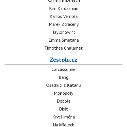
Kazma Kazmitch
Kim Kardashian
Karlos Vémola
Marek Ztracený
Taylor Swift
Emma Smetana
Timothée Chalamet
Zestolu.cz
Carcassonne
Bang
Osadníci z Katanu
Monopoly
Dobble
Dixit
Krycí jména
Na křídlech