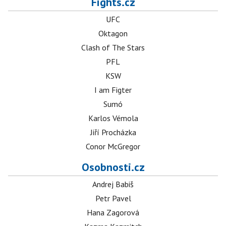
Fights.cz
UFC
Oktagon
Clash of The Stars
PFL
KSW
I am Figter
Sumó
Karlos Vémola
Jiří Procházka
Conor McGregor
Osobnosti.cz
Andrej Babiš
Petr Pavel
Hana Zagorová