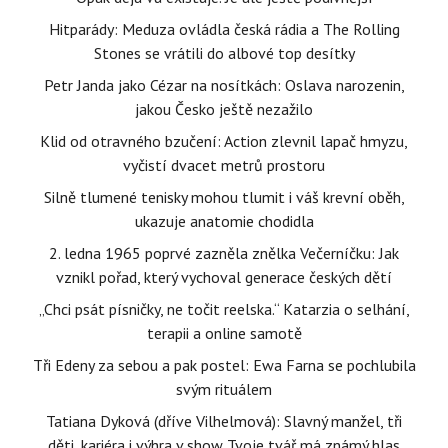
Hitparády: Meduza ovládla česká rádia a The Rolling
Stones se vrátili do albové top desítky
Petr Janda jako Cézar na nosítkách: Oslava narozenin,
jakou Česko ještě nezažilo
Klid od otravného bzučení: Action zlevnil lapač hmyzu,
vyčistí dvacet metrů prostoru
Silně tlumené tenisky mohou tlumit i váš krevní oběh,
ukazuje anatomie chodidla
2. ledna 1965 poprvé zazněla znělka Večerníčku: Jak
vznikl pořad, který vychoval generace českých dětí
„Chci psát písničky, ne točit reelska.“ Katarzia o selhání,
terapii a online samotě
Tři Edeny za sebou a pak postel: Ewa Farna se pochlubila
svým rituálem
Tatiana Dyková (dříve Vilhelmová): Slavný manžel, tři
děti, kariéra i výhra v show Tvoje tvář má známý hlas