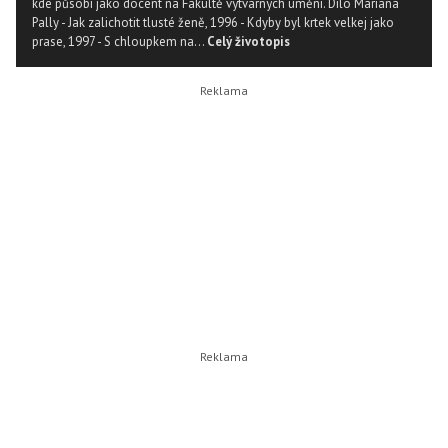
kde působí jako docent na Fakultě výtvarných umění. Dílo Mariana
Pally - Jak zalichotit tlusté ženě, 1996 - Kdyby byl krtek velkej jako
prase, 1997 - S chloupkem na...
Celý životopis