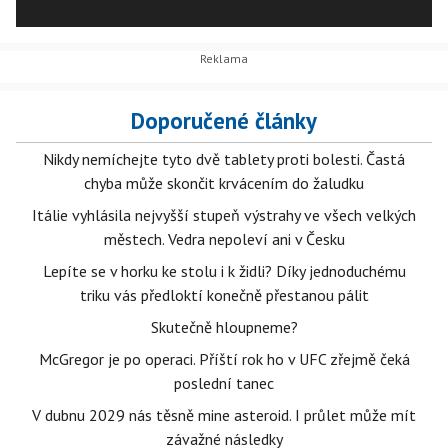
praktického vaření. Kuchařky ovšem nejsou jejím jediným
dílem. Psala krátké prózy, básně i divadelní hry. Je jednou
z prvních českých spisovatelek. Zemřela 5. srpna 1845, tedy
přesně před 170 lety.
Doporučené články
Nikdy nemíchejte tyto dvě tablety proti bolesti. Častá
chyba může skončit krvácením do žaludku
Itálie vyhlásila nejvyšší stupeň výstrahy ve všech velkých
městech. Vedra nepoleví ani v Česku
Lepíte se v horku ke stolu i k židli? Díky jednoduchému
triku vás předloktí konečně přestanou pálit
Skutečně hloupneme?
McGregor je po operaci. Příští rok ho v UFC zřejmě čeká
poslední tanec
V dubnu 2029 nás těsně mine asteroid. I průlet může mít
závažné následky