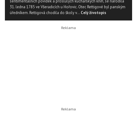
sentimentálních povídek a proslulých kuchařských knih, se narodila
31. ledna 1785 ve Všeradicích u Hořovic. Otec Rettigové byl panským
úředníkem. Rettigová chodila do školy v...
Celý životopis