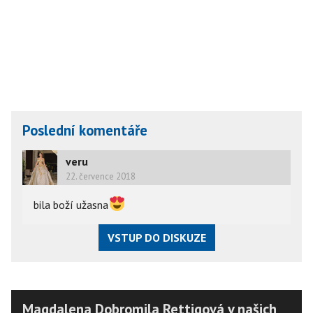
Poslední komentáře
veru
22. července 2018
bila boží užasna
VSTUP DO DISKUZE
Magdalena Dobromila Rettigová v našich