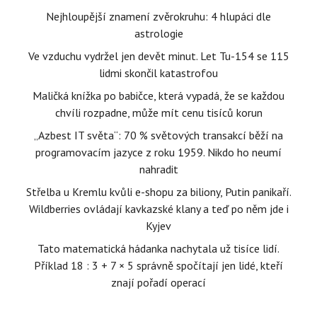
Nejhloupější znamení zvěrokruhu: 4 hlupáci dle
astrologie
Ve vzduchu vydržel jen devět minut. Let Tu-154 se 115
lidmi skončil katastrofou
Maličká knížka po babičce, která vypadá, že se každou
chvíli rozpadne, může mít cenu tisíců korun
„Azbest IT světa“: 70 % světových transakcí běží na
programovacím jazyce z roku 1959. Nikdo ho neumí
nahradit
Střelba u Kremlu kvůli e-shopu za biliony, Putin panikaří.
Wildberries ovládají kavkazské klany a teď po něm jde i
Kyjev
Tato matematická hádanka nachytala už tisíce lidí.
Příklad 18 : 3 + 7 × 5 správně spočítají jen lidé, kteří
znají pořadí operací