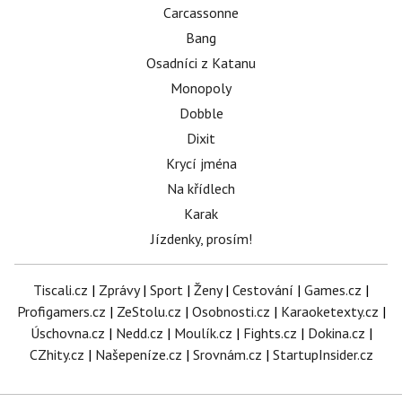
Carcassonne
Bang
Osadníci z Katanu
Monopoly
Dobble
Dixit
Krycí jména
Na křídlech
Karak
Jízdenky, prosím!
Tiscali.cz
|
Zprávy
|
Sport
|
Ženy
|
Cestování
|
Games.cz
|
Profigamers.cz
|
ZeStolu.cz
|
Osobnosti.cz
|
Karaoketexty.cz
|
Úschovna.cz
|
Nedd.cz
|
Moulík.cz
|
Fights.cz
|
Dokina.cz
|
CZhity.cz
|
Našepeníze.cz
|
Srovnám.cz
|
StartupInsider.cz