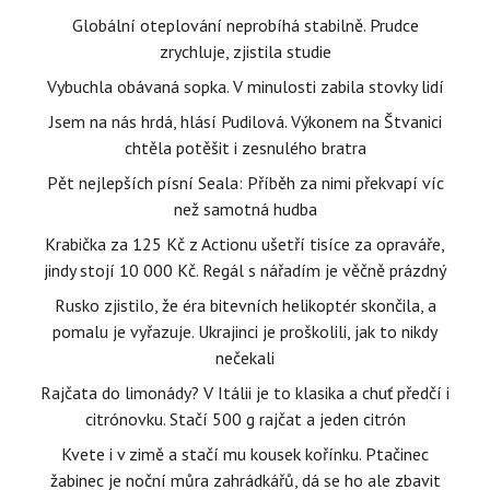
Globální oteplování neprobíhá stabilně. Prudce
zrychluje, zjistila studie
Vybuchla obávaná sopka. V minulosti zabila stovky lidí
Jsem na nás hrdá, hlásí Pudilová. Výkonem na Štvanici
chtěla potěšit i zesnulého bratra
Pět nejlepších písní Seala: Příběh za nimi překvapí víc
než samotná hudba
Krabička za 125 Kč z Actionu ušetří tisíce za opraváře,
jindy stojí 10 000 Kč. Regál s nářadím je věčně prázdný
Rusko zjistilo, že éra bitevních helikoptér skončila, a
pomalu je vyřazuje. Ukrajinci je proškolili, jak to nikdy
nečekali
Rajčata do limonády? V Itálii je to klasika a chuť předčí i
citrónovku. Stačí 500 g rajčat a jeden citrón
Kvete i v zimě a stačí mu kousek kořínku. Ptačinec
žabinec je noční můra zahrádkářů, dá se ho ale zbavit