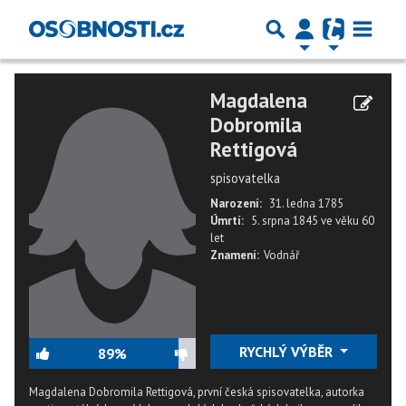
Magdalena
Dobromila
Rettigová
spisovatelka
Narození:
31. ledna 1785
Úmrtí:
5. srpna 1845
ve věku
60
let
Znamení:
Vodnář
RYCHLÝ VÝBĚR
89%
Magdalena Dobromila Rettigová, první česká spisovatelka, autorka