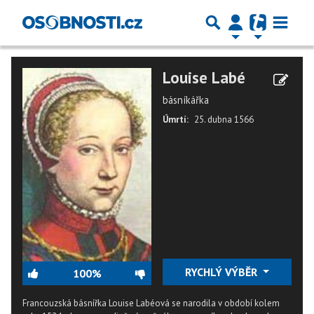
Louise Labé
básníkářka
Úmrtí:
25. dubna 1566
RYCHLÝ VÝBĚR
100%
Francouzská básnířka Louise Labéová se narodila v období kolem