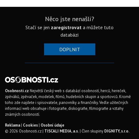
Něco jste nenašli?
Stačí se jen
zaregistrovat
a můžete tuto
databázi
DOPLNIT
Osobnosti.cz
Největší český web s databází osobností, herců, hereček,
zpěváků, zpěvaček, modelek, filmů, hudebních skupin a sportovců. Kromě
toho zde najdete i spisovatele, panovníky a finančníky. Vedle užitečných
informací web obsahuje i fotografie, diskografie, filmografie a vztahy
známých osobností.
Reklama
|
Cookies
|
Osobní údaje
© 2026 Osobnosti.cz |
TISCALI MEDIA, a.s.
| Člen skupiny
DIGNITY, s.r.o.