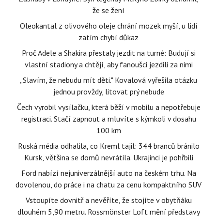
že se žení
Oleokantal z olivového oleje chrání mozek myší, u lidí
zatím chybí důkaz
Proč Adele a Shakira přestaly jezdit na turné: Budují si
vlastní stadiony a chtějí, aby fanoušci jezdili za nimi
„Slavím, že nebudu mít děti." Kovalová vyřešila otázku
jednou provždy, litovat prý nebude
Čech vyrobil vysílačku, která běží v mobilu a nepotřebuje
registraci. Stačí zapnout a mluvíte s kýmkoli v dosahu
100 km
Ruská média odhalila, co Kreml tajil: 344 branců bránilo
Kursk, většina se domů nevrátila. Ukrajinci je pohřbili
Ford nabízí nejuniverzálnější auto na českém trhu. Na
dovolenou, do práce i na chatu za cenu kompaktního SUV
Vstoupíte dovnitř a nevěříte, že stojíte v obytňáku
dlouhém 5,90 metru. Rossmönster Loft mění představy