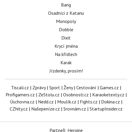
Bang
Osadníci z Katanu
Monopoly
Dobble
Dixit
Krycí jména
Na křídlech
Karak
Jízdenky, prosím!
Tiscali.cz
|
Zprávy
|
Sport
|
Ženy
|
Cestování
|
Games.cz
|
Profigamers.cz
|
ZeStolu.cz
|
Osobnosti.cz
|
Karaoketexty.cz
|
Úschovna.cz
|
Nedd.cz
|
Moulík.cz
|
Fights.cz
|
Dokina.cz
|
CZhity.cz
|
Našepeníze.cz
|
Srovnám.cz
|
StartupInsider.cz
Partneři: Heroine