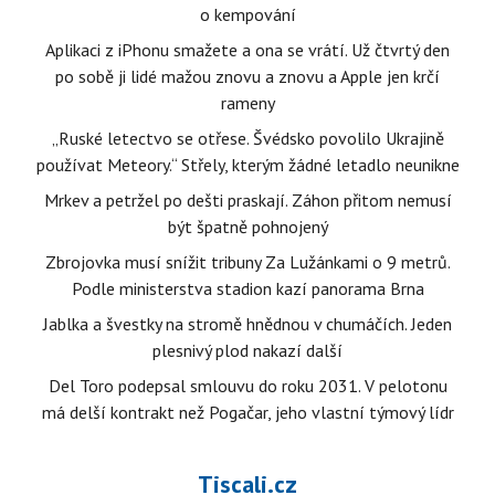
o kempování
Aplikaci z iPhonu smažete a ona se vrátí. Už čtvrtý den
po sobě ji lidé mažou znovu a znovu a Apple jen krčí
rameny
„Ruské letectvo se otřese. Švédsko povolilo Ukrajině
používat Meteory.“ Střely, kterým žádné letadlo neunikne
Mrkev a petržel po dešti praskají. Záhon přitom nemusí
být špatně pohnojený
Zbrojovka musí snížit tribuny Za Lužánkami o 9 metrů.
Podle ministerstva stadion kazí panorama Brna
Jablka a švestky na stromě hnědnou v chumáčích. Jeden
plesnivý plod nakazí další
Del Toro podepsal smlouvu do roku 2031. V pelotonu
má delší kontrakt než Pogačar, jeho vlastní týmový lídr
Tiscali.cz