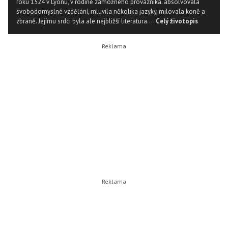
roku 1524 v Lyonu, v rodině zámožného provazníka. absolvovala
svobodomyslné vzdělání, mluvila několika jazyky, milovala koně a
zbraně. Jejímu srdci byla ale nejbližší literatura....
Celý životopis