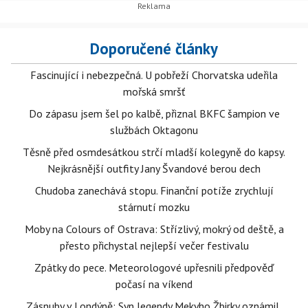
Doporučené články
Fascinující i nebezpečná. U pobřeží Chorvatska udeřila
mořská smršť
Do zápasu jsem šel po kalbě, přiznal BKFC šampion ve
službách Oktagonu
Těsně před osmdesátkou strčí mladší kolegyně do kapsy.
Nejkrásnější outfity Jany Švandové berou dech
Chudoba zanechává stopu. Finanční potíže zrychlují
stárnutí mozku
Moby na Colours of Ostrava: Střízlivý, mokrý od deště, a
přesto přichystal nejlepší večer festivalu
Zpátky do pece. Meteorologové upřesnili předpověď
počasí na víkend
Zásnuby v Londýně: Syn legendy Mekyho Žbirky oznámil,