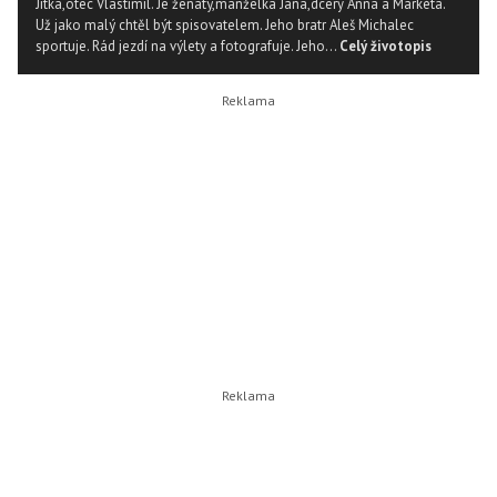
Jitka,otec Vlastimil. Je ženatý,manželka Jana,dcery Anna a Markéta.
Už jako malý chtěl být spisovatelem. Jeho bratr Aleš Michalec
sportuje. Rád jezdí na výlety a fotografuje. Jeho...
Celý životopis