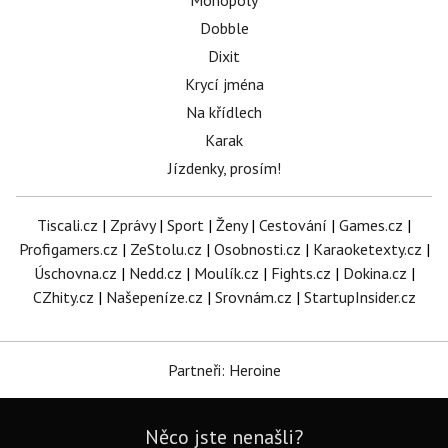
Monopoly
Dobble
Dixit
Krycí jména
Na křídlech
Karak
Jízdenky, prosím!
Tiscali.cz
|
Zprávy
|
Sport
|
Ženy
|
Cestování
|
Games.cz
|
Profigamers.cz
|
ZeStolu.cz
|
Osobnosti.cz
|
Karaoketexty.cz
|
Úschovna.cz
|
Nedd.cz
|
Moulík.cz
|
Fights.cz
|
Dokina.cz
|
CZhity.cz
|
Našepeníze.cz
|
Srovnám.cz
|
StartupInsider.cz
Partneři: Heroine
Něco jste nenašli?