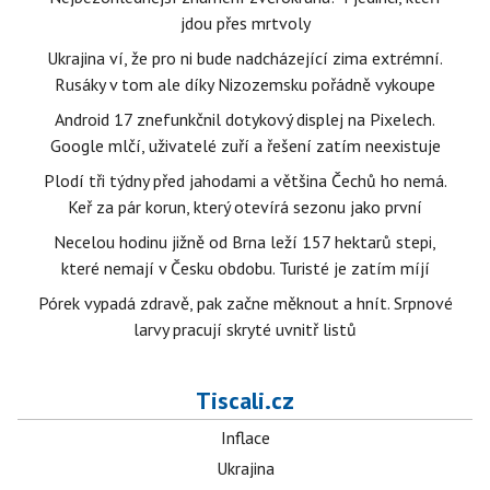
jdou přes mrtvoly
Ukrajina ví, že pro ni bude nadcházející zima extrémní.
Rusáky v tom ale díky Nizozemsku pořádně vykoupe
Android 17 znefunkčnil dotykový displej na Pixelech.
Google mlčí, uživatelé zuří a řešení zatím neexistuje
Plodí tři týdny před jahodami a většina Čechů ho nemá.
Keř za pár korun, který otevírá sezonu jako první
Necelou hodinu jižně od Brna leží 157 hektarů stepi,
které nemají v Česku obdobu. Turisté je zatím míjí
Pórek vypadá zdravě, pak začne měknout a hnít. Srpnové
larvy pracují skryté uvnitř listů
Tiscali.cz
Inflace
Ukrajina