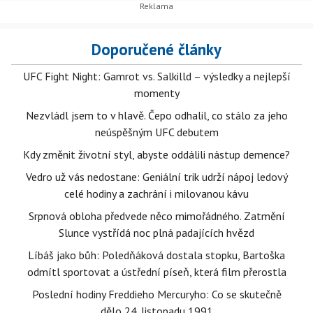
Doporučené články
UFC Fight Night: Gamrot vs. Salkilld – výsledky a nejlepší
momenty
Nezvládl jsem to v hlavě. Čepo odhalil, co stálo za jeho
neúspěšným UFC debutem
Kdy změnit životní styl, abyste oddálili nástup demence?
Vedro už vás nedostane: Geniální trik udrží nápoj ledový
celé hodiny a zachrání i milovanou kávu
Srpnová obloha předvede něco mimořádného. Zatmění
Slunce vystřídá noc plná padajících hvězd
Líbáš jako bůh: Poledňáková dostala stopku, Bartoška
odmítl sportovat a ústřední píseň, která film přerostla
Poslední hodiny Freddieho Mercuryho: Co se skutečně
dělo 24. listopadu 1991