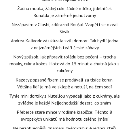
Žádná mouka, žádný cukr, žádné mléko, jídelníček
Ronalda je záměrně jednotvárný
Nezápasím v Clashi, zdůraznil Roušal. Vzápětí se ozval
Sivák
Andrea Kalivodová ukázala svůj domov: Tak bydlí jedna
z nejznámějších tváří české zábavy
Nový způsob, jak připravit roládu bez pečení – trocha
mouky, cukr a kokos. Hotová do 15 minut a chutná jako z
cukrárny
Kazety popsané fixem se prodávají za tisíce korun.
Většina lidí je má ve sklepě a netuší, na čem sedí
Tyhle mini dortíky s Nutellou vypadají jako z cukrárny, ale
zvládne je každý. Nejjednodušší dezert, co znám
Přeberte staré mince v rodinné krabičce: Těchto 8
evropských unikátů má hodnotu celého jmění
Nejbezohlednější znamení zvěrokruhu: 4 jedinci, kteří