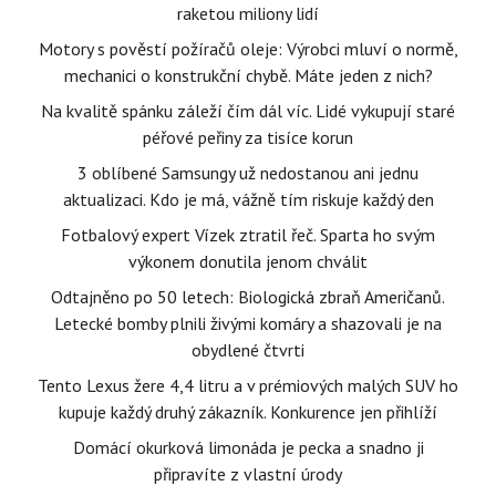
raketou miliony lidí
Motory s pověstí požíračů oleje: Výrobci mluví o normě,
mechanici o konstrukční chybě. Máte jeden z nich?
Na kvalitě spánku záleží čím dál víc. Lidé vykupují staré
péřové peřiny za tisíce korun
3 oblíbené Samsungy už nedostanou ani jednu
aktualizaci. Kdo je má, vážně tím riskuje každý den
Fotbalový expert Vízek ztratil řeč. Sparta ho svým
výkonem donutila jenom chválit
Odtajněno po 50 letech: Biologická zbraň Američanů.
Letecké bomby plnili živými komáry a shazovali je na
obydlené čtvrti
Tento Lexus žere 4,4 litru a v prémiových malých SUV ho
kupuje každý druhý zákazník. Konkurence jen přihlíží
Domácí okurková limonáda je pecka a snadno ji
připravíte z vlastní úrody