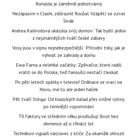
Ronalda je záměrně jednotvárný
Nezápasím v Clashi, zdůraznil Roušal. Vzápětí se ozval
Sivák
Andrea Kalivodová ukázala svůj domov: Tak bydlí jedna
z nejznámějších tváří české zábavy
Vosy jsou v srpnu nejnebezpečnější: Přírodní triky, jak je
vyhnat ze zahrady a domu
Ewa Farna a nelehké začátky: Zpěvačce, které radili
vrátit se do Polska, teď fanoušci nestačí tleskat
Po pěti letech zpátky v televizi! Ordinace se vrací na
Novu, má to ale jeden háček
Pět tváří Stinga: Od klasických balad přes svižné rytmy
po temnější vzpomínání
Tři faktory ve středním věku prodlužují život bez
demence až o třináct let
Technikovi vypadl nástavec z klíče. Za okamžik ohrozil