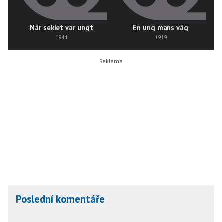
När seklet var ungt
En ung mans väg
1944
1919
Poslední komentáře