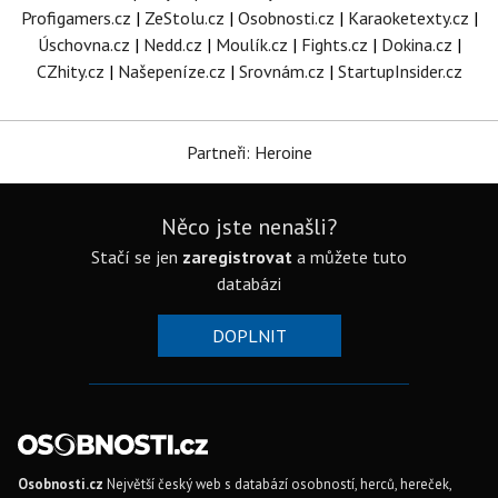
Profigamers.cz
|
ZeStolu.cz
|
Osobnosti.cz
|
Karaoketexty.cz
|
Úschovna.cz
|
Nedd.cz
|
Moulík.cz
|
Fights.cz
|
Dokina.cz
|
CZhity.cz
|
Našepeníze.cz
|
Srovnám.cz
|
StartupInsider.cz
Partneři: Heroine
Něco jste nenašli?
Stačí se jen
zaregistrovat
a můžete tuto
databázi
DOPLNIT
Osobnosti.cz
Největší český web s databází osobností, herců, hereček,