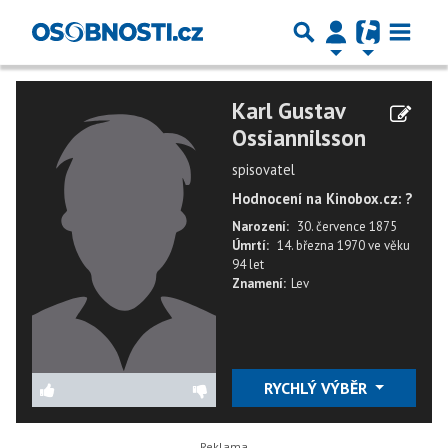
Karl Gustav
Ossiannilsson
spisovatel
Hodnocení na Kinobox.cz: ?
Narození:
30. července 1875
Úmrtí:
14. března 1970
ve věku
94 let
Znamení:
Lev
RYCHLÝ VÝBĚR