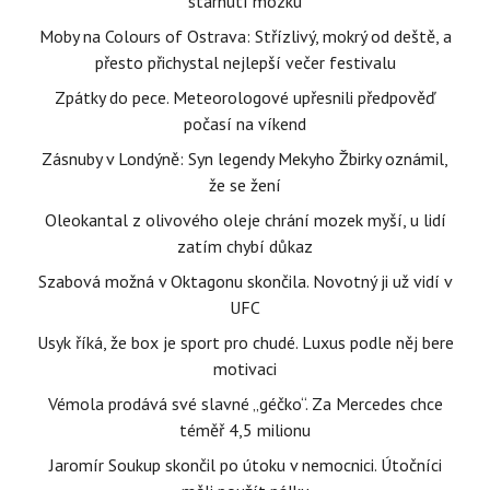
stárnutí mozku
Moby na Colours of Ostrava: Střízlivý, mokrý od deště, a
přesto přichystal nejlepší večer festivalu
Zpátky do pece. Meteorologové upřesnili předpověď
počasí na víkend
Zásnuby v Londýně: Syn legendy Mekyho Žbirky oznámil,
že se žení
Oleokantal z olivového oleje chrání mozek myší, u lidí
zatím chybí důkaz
Szabová možná v Oktagonu skončila. Novotný ji už vidí v
UFC
Usyk říká, že box je sport pro chudé. Luxus podle něj bere
motivaci
Vémola prodává své slavné „géčko“. Za Mercedes chce
téměř 4,5 milionu
Jaromír Soukup skončil po útoku v nemocnici. Útočníci