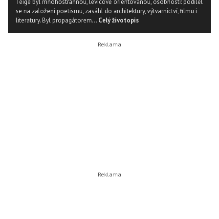
Teige byl mnohostrannou, levicově orientovanou, osobností: podílel
se na založení poetismu, zasáhl do architektury, výtvarnictví, filmu i
literatury. Byl propagátorem...
Celý životopis