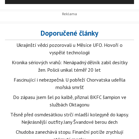
Doporučené články
Ukrajinští vědci pozorovali u Měsíce UFO. Hovoří o
vyspělé technologii
Kronika sériových vrahů: Nenápadný dělník zabil desítky
žen. Policii unikal téměř 20 let
Fascinující i nebezpečná. U pobřeží Chorvatska udeřila
mořská smršť
Do zápasu jsem šel po kalbě, přiznal BKFC šampion ve
službách Oktagonu
Těsně před osmdesátkou strčí mladší kolegyně do kapsy.
Nejkrásnější outfity Jany Švandové berou dech
Chudoba zanechává stopu. Finanční potíže zrychlují