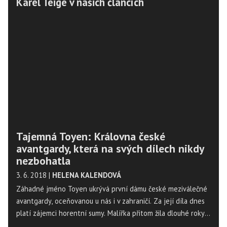
Karel Teige v našich článcích
Tajemná Toyen: Královna české
avantgardy, která na svých dílech nikdy
nezbohatla
3. 6. 2018
|
HELENA KALENDOVÁ
Záhadné jméno Toyen ukrývá první dámu české meziválečné
avantgardy, oceňovanou u nás i v zahraničí. Za její díla dnes
platí zájemci horentní sumy. Malířka přitom žila dlouhé roky
v levném pařížském hotelu a ze svých děl nikdy nezbohatla.