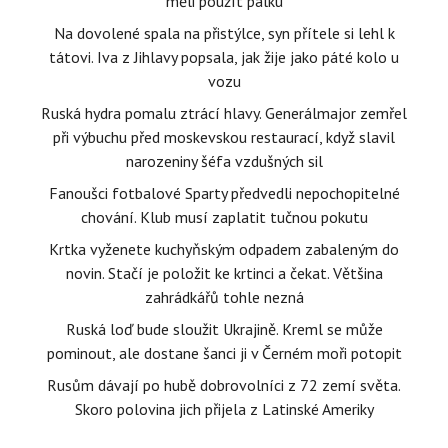
měli použít pálku
Na dovolené spala na přistýlce, syn přítele si lehl k
tátovi. Iva z Jihlavy popsala, jak žije jako páté kolo u
vozu
Ruská hydra pomalu ztrácí hlavy. Generálmajor zemřel
při výbuchu před moskevskou restaurací, když slavil
narozeniny šéfa vzdušných sil
Fanoušci fotbalové Sparty předvedli nepochopitelné
chování. Klub musí zaplatit tučnou pokutu
Krtka vyženete kuchyňským odpadem zabaleným do
novin. Stačí je položit ke krtinci a čekat. Většina
zahrádkářů tohle nezná
Ruská loď bude sloužit Ukrajině. Kreml se může
pominout, ale dostane šanci ji v Černém moři potopit
Rusům dávají po hubě dobrovolníci z 72 zemí světa.
Skoro polovina jich přijela z Latinské Ameriky