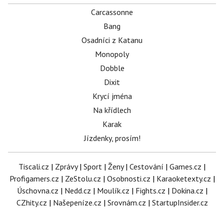
Carcassonne
Bang
Osadníci z Katanu
Monopoly
Dobble
Dixit
Krycí jména
Na křídlech
Karak
Jízdenky, prosím!
Tiscali.cz
|
Zprávy
|
Sport
|
Ženy
|
Cestování
|
Games.cz
|
Profigamers.cz
|
ZeStolu.cz
|
Osobnosti.cz
|
Karaoketexty.cz
|
Úschovna.cz
|
Nedd.cz
|
Moulík.cz
|
Fights.cz
|
Dokina.cz
|
CZhity.cz
|
Našepeníze.cz
|
Srovnám.cz
|
StartupInsider.cz