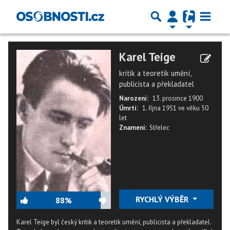
Karel Teige
kritik a teoretik umění,
publicista a překladatel
Narození:
13. prosince 1900
Úmrtí:
1. října 1951
ve věku
50
let
Znamení:
Střelec
RYCHLÝ VÝBĚR
88%
Karel Teige byl český kritik a teoretik umění, publicista a překladatel.