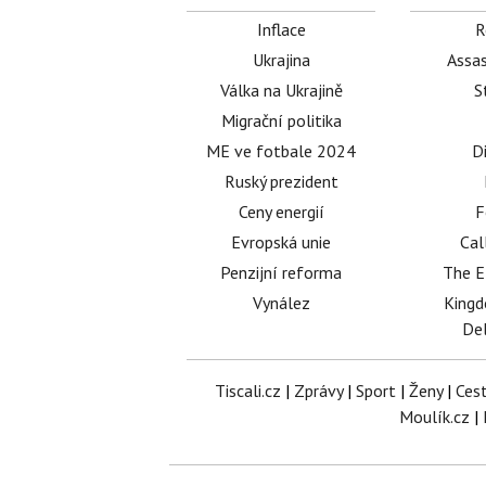
Inflace
R
Ukrajina
Assas
Válka na Ukrajině
S
Migrační politika
ME ve fotbale 2024
D
Ruský prezident
Ceny energií
F
Evropská unie
Cal
Penzijní reforma
The E
Vynález
King
Del
Tiscali.cz
|
Zprávy
|
Sport
|
Ženy
|
Ces
Moulík.cz
|