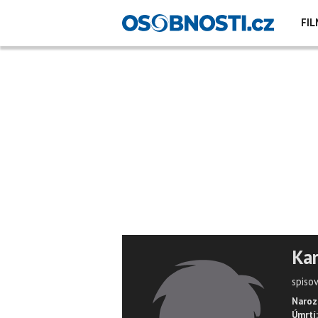
FIL
Kar
spisov
Naroz
Úmrtí: