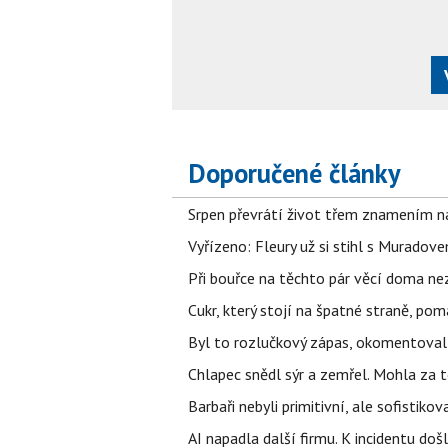
Doporučené články
Srpen převrátí život třem znamením na
Vyřízeno: Fleury už si stihl s Murado
Při bouřce na těchto pár věcí doma ne
Cukr, který stojí na špatné straně, pom
Byl to rozlučkový zápas, okomentova
Chlapec snědl sýr a zemřel. Mohla za t
Barbaři nebyli primitivní, ale sofistikov
AI napadla další firmu. K incidentu doš