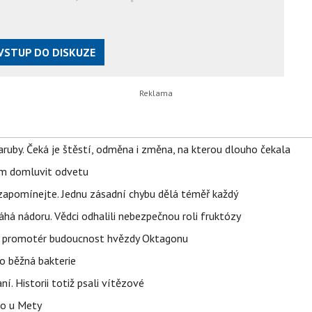
VSTUP DO DISKUZE
ruby. Čeká je štěstí, odměna i změna, na kterou dlouho čekala
vem domluvit odvetu
zapomínejte. Jednu zásadní chybu dělá téměř každý
áhá nádoru. Vědci odhalili nebezpečnou roli fruktózy
l promotér budoucnost hvězdy Oktagonu
o běžná bakterie
aní. Historii totiž psali vítězové
lo u Mety