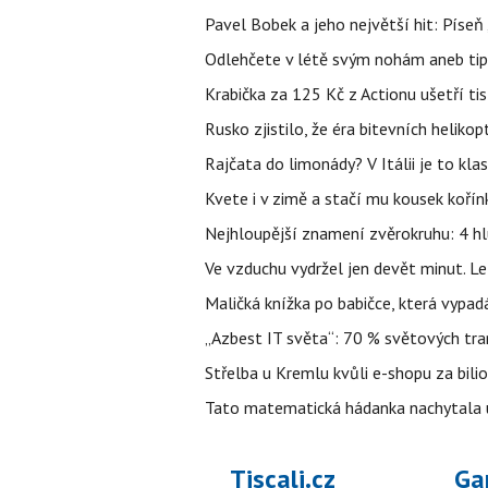
Pavel Bobek a jeho největší hit: Pís
Odlehčete v létě svým nohám aneb tip
Krabička za 125 Kč z Actionu ušetří tis
Rusko zjistilo, že éra bitevních helikopt
Rajčata do limonády? V Itálii je to klas
Kvete i v zimě a stačí mu kousek kořín
Nejhloupější znamení zvěrokruhu: 4 hl
Ve vzduchu vydržel jen devět minut. L
Maličká knížka po babičce, která vypad
„Azbest IT světa“: 70 % světových tra
Střelba u Kremlu kvůli e-shopu za bilio
Tato matematická hádanka nachytala už t
Tiscali.cz
Ga