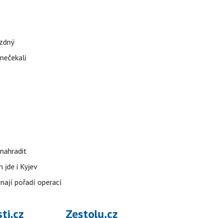
ázdný
 nečekali
nahradit
 jde i Kyjev
znají pořadí operací
ti.cz
Zestolu.cz