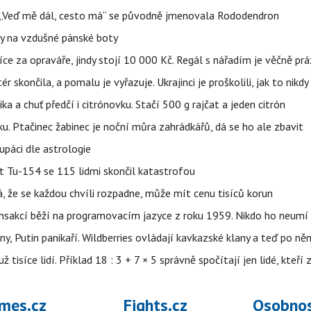
eň „Veď mě dál, cesto má“ se původně jmenovala Rododendron
y na vzdušné pánské boty
íce za opraváře, jindy stojí 10 000 Kč. Regál s nářadím je věčně pr
ér skončila, a pomalu je vyřazuje. Ukrajinci je proškolili, jak to nikdy
ika a chuť předčí i citrónovku. Stačí 500 g rajčat a jeden citrón
ku. Ptačinec žabinec je noční můra zahrádkářů, dá se ho ale zbavit
upáci dle astrologie
et Tu-154 se 115 lidmi skončil katastrofou
á, že se každou chvíli rozpadne, může mít cenu tisíců korun
nsakcí běží na programovacím jazyce z roku 1959. Nikdo ho neumí 
ny, Putin panikaří. Wildberries ovládají kavkazské klany a teď po něm
isíce lidí. Příklad 18 : 3 + 7 × 5 správně spočítají jen lidé, kteří 
mes.cz
Fights.cz
Osobnos