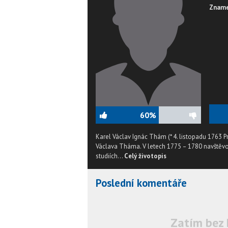
Zname
60%
Karel Václav Ignác Thám (* 4. listopadu 1763 Pr
Václava Tháma. V letech 1775 – 1780 navštěvov
studiích...
Celý životopis
Poslední komentáře
Zatím bez 