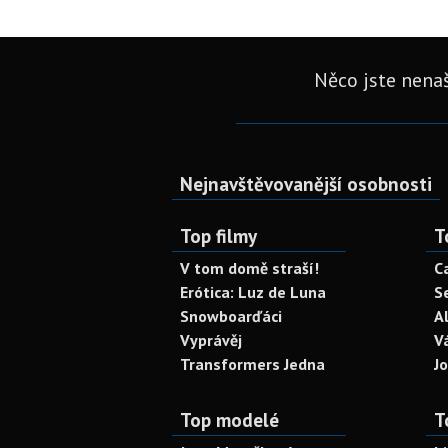
Něco jste nenaš
Nejnavštěvovanější osobnosti
Top filmy
T
V tom domě straší!
C
Erótica: Luz de Luna
S
Snowboarďáci
A
Vyprávěj
V
Transformers Jedna
J
Top modelé
T