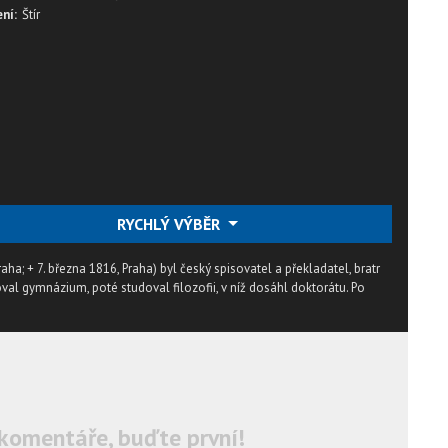
ní:
Štír
RYCHLÝ VÝBĚR
aha; + 7. března 1816, Praha) byl český spisovatel a překladatel, bratr
al gymnázium, poté studoval filozofii, v níž dosáhl doktorátu. Po
komentáře, buďte první!