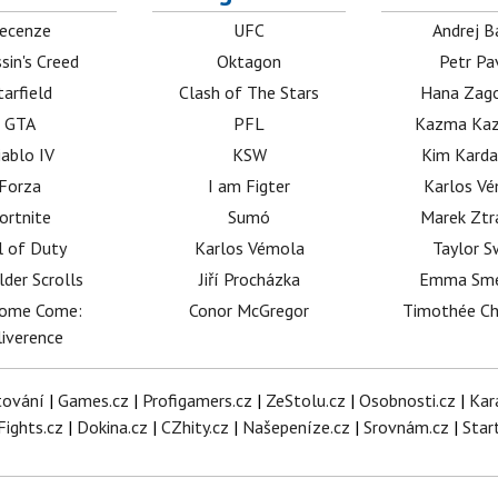
ecenze
UFC
Andrej B
sin's Creed
Oktagon
Petr Pa
tarfield
Clash of The Stars
Hana Zag
GTA
PFL
Kazma Kaz
iablo IV
KSW
Kim Karda
Forza
I am Figter
Karlos V
ortnite
Sumó
Marek Ztr
l of Duty
Karlos Vémola
Taylor S
lder Scrolls
Jiří Procházka
Emma Sm
dome Come:
Conor McGregor
Timothée C
iverence
tování
|
Games.cz
|
Profigamers.cz
|
ZeStolu.cz
|
Osobnosti.cz
|
Kar
Fights.cz
|
Dokina.cz
|
CZhity.cz
|
Našepeníze.cz
|
Srovnám.cz
|
Star