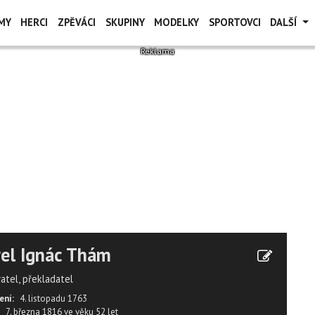
MY
HERCI
ZPĚVÁCI
SKUPINY
MODELKY
SPORTOVCI
DALŠÍ
el Ignác Thám
atel, překladatel
ení:
4. listopadu 1763
7. března 1816
ve věku
52 let