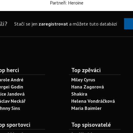
Partneři: Heroine
li?
Stačí se jen
zaregistrovat
a můžete tuto databázi
op herci
Top zpěváci
arole André
Miley Cyrus
ergei Godin
Hana Zagorová
lice Jandová
Shakira
áclav Neckář
Helena Vondráčková
ohnny Sins
Maria Baimler
op sportovci
Top spisovatelé