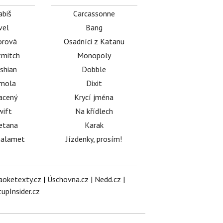
abiš
Carcassonne
vel
Bang
orová
Osadníci z Katanu
mitch
Monopoly
shian
Dobble
émola
Dixit
acený
Krycí jména
wift
Na křídlech
etana
Karak
halamet
Jízdenky, prosím!
aoketexty.cz
|
Úschovna.cz
|
Nedd.cz
|
tupInsider.cz