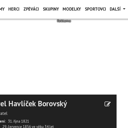
MY
HERCI
ZPĚVÁCI
SKUPINY
MODELKY
SPORTOVCI
DALŠÍ
el Havlíček Borovský
vatel
ení:
31. října 1821
29. července 1856
ve věku
34 let