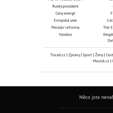
Ruský prezident
Ceny energií
F
Evropská unie
Cal
Penzijní reforma
The E
Vynález
King
Del
Tiscali.cz
|
Zprávy
|
Sport
|
Ženy
|
Ces
Moulík.cz
|
Něco jste nenaš