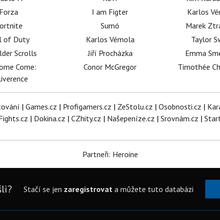
Forza
I am Figter
Karlos V
ortnite
Sumó
Marek Ztr
l of Duty
Karlos Vémola
Taylor S
lder Scrolls
Jiří Procházka
Emma Sm
dome Come:
Conor McGregor
Timothée C
iverence
tování
|
Games.cz
|
Profigamers.cz
|
ZeStolu.cz
|
Osobnosti.cz
|
Kar
Fights.cz
|
Dokina.cz
|
CZhity.cz
|
Našepeníze.cz
|
Srovnám.cz
|
Star
Partneři: Heroine
li?
Stačí se jen
zaregistrovat
a můžete tuto databázi