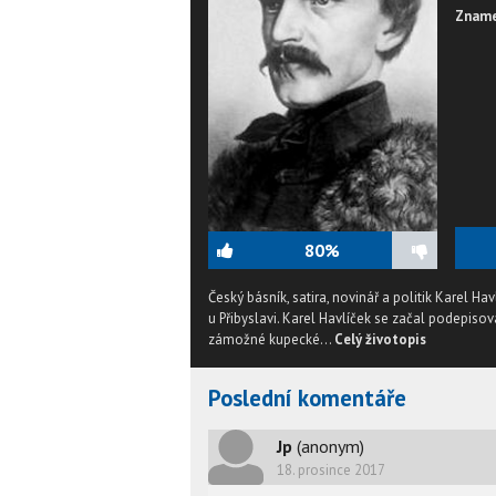
Zname
80%
Český básník, satira, novinář a politik Karel H
u Přibyslavi. Karel Havlíček se začal podepiso
zámožné kupecké...
Celý životopis
Poslední komentáře
Jp
(anonym)
18. prosince 2017