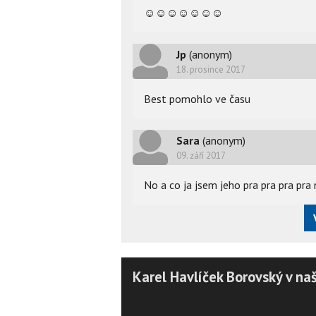
☺
☺
☺
☺
☺
☺
☺
Jp
(anonym)
18. prosince 2017
Best pomohlo ve času
Sara
(anonym)
09. září 2017
No a co ja jsem jeho pra pra pra pra
Karel Havlíček Borovský v naš