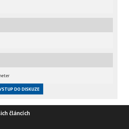
 neter
VSTUP DO DISKUZE
ich článcích