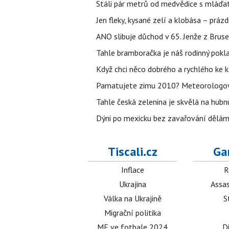
Stáli pár metrů od medvědice s mláďat
Jen fleky, kysané zelí a klobása – prázd
ANO slibuje důchod v 65. Jenže z Bruse
Tahle bramboračka je náš rodinný pokla
Když chci něco dobrého a rychlého ke k
Pamatujete zimu 2010? Meteorologové ř
Tahle česká zelenina je skvělá na hubnu
Dýni po mexicku bez zavařování dělám 
Tiscali.cz
Ga
Inflace
R
Ukrajina
Assas
Válka na Ukrajině
S
Migrační politika
ME ve fotbale 2024
D