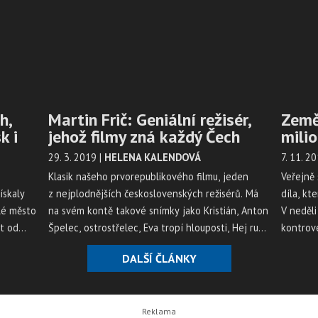
h,
Martin Frič: Geniální režisér,
Země,
k i
jehož filmy zná každý Čech
mili
29. 3. 2019
|
HELENA KALENDOVÁ
7. 11. 2
Klasik našeho prvorepublikového filmu, jeden
Veřejně 
ískaly
z nejplodnějších československých režisérů. Má
díla, kt
lé město
na svém kontě takové snímky jako Kristián, Anton
V neděli
et od
Špelec, ostrostřelec, Eva tropí hlouposti, Hej rup,
kontrove
Škola, základ života, Cesta do hlubin študákovy
uvedení
DALŠÍ ČLÁNKY
duše a nespočet dalších. Za jeden rok dokázal
bulvární
Martin Frič natočit i šest filmů.
politiky
Jinými s
hnojome