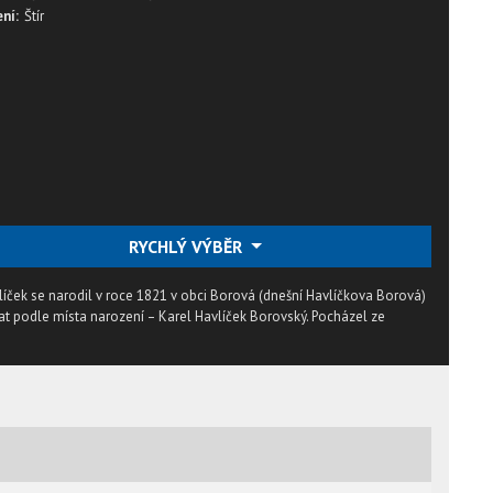
ní:
Štír
RYCHLÝ VÝBĚR
avlíček se narodil v roce 1821 v obci Borová (dnešní Havlíčkova Borová)
vat podle místa narození – Karel Havlíček Borovský. Pocházel ze