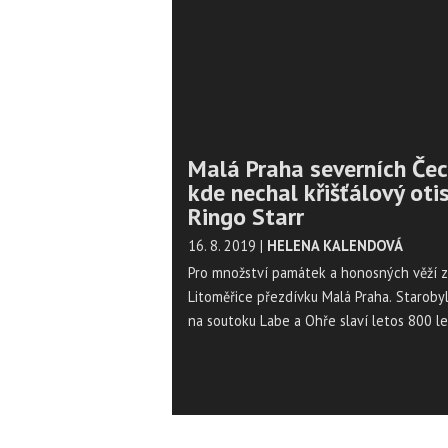
Malá Praha severních Čec
kde nechal křišťálový otis
Ringo Starr
16. 8. 2019
|
HELENA KALENDOVÁ
Pro množství památek a honosných věží z
Litoměřice přezdívku Malá Praha. Staroby
na soutoku Labe a Ohře slaví letos 800 l
svého založení.