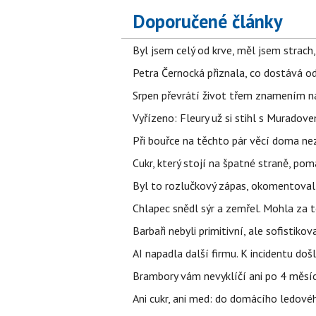
Doporučené články
Byl jsem celý od krve, měl jsem strach
Petra Černocká přiznala, co dostává o
Srpen převrátí život třem znamením na
Vyřízeno: Fleury už si stihl s Murado
Při bouřce na těchto pár věcí doma ne
Cukr, který stojí na špatné straně, pom
Byl to rozlučkový zápas, okomentova
Chlapec snědl sýr a zemřel. Mohla za t
Barbaři nebyli primitivní, ale sofistikov
AI napadla další firmu. K incidentu doš
Brambory vám nevyklíčí ani po 4 měsíc
Ani cukr, ani med: do domácího ledovéh