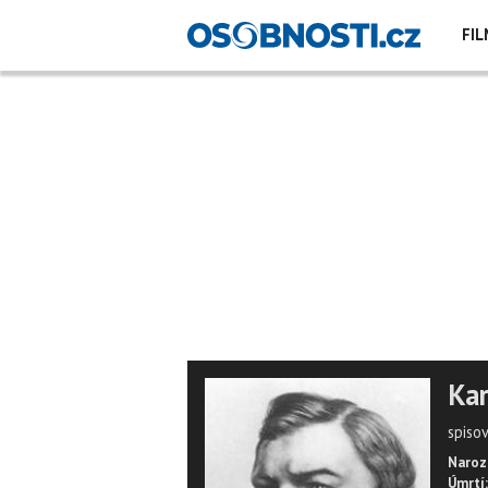
FIL
Kar
spiso
Naroz
Úmrtí: