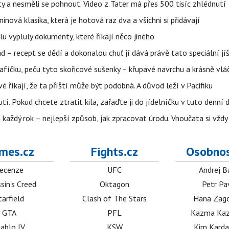
y a nesměli se pohnout. Video z Tater má přes 500 tisíc zhlédnutí
ninová klasika, která je hotová raz dva a všichni si přidávají
lu vypluly dokumenty, které říkají něco jiného
d – recept se dědí a dokonalou chuť jí dává právě tato speciální jí
afíčku, peču tyto skořicové sušenky – křupavé navrchu a krásně vlá
íkají, že ta příští může být podobná. A důvod leží v Pacifiku
tí. Pokud chcete ztratit kila, zařaďte ji do jídelníčku v tuto denní 
každý rok – nejlepší způsob, jak zpracovat úrodu. Vnoučata si vžd
mes.cz
Fights.cz
Osobnos
ecenze
UFC
Andrej B
sin's Creed
Oktagon
Petr Pa
tarfield
Clash of The Stars
Hana Zag
GTA
PFL
Kazma Kaz
iablo IV
KSW
Kim Karda