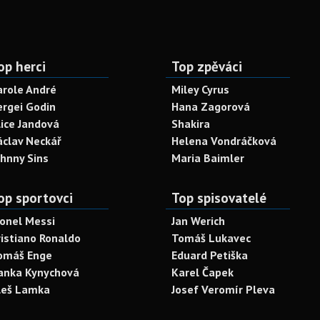
op herci
Top zpěváci
arole André
Miley Cyrus
ergei Godin
Hana Zagorová
lice Jandová
Shakira
áclav Neckář
Helena Vondráčková
ohnny Sins
Maria Baimler
op sportovci
Top spisovatelé
ionel Messi
Jan Werich
ristiano Ronaldo
Tomáš Lukavec
omáš Enge
Eduard Petiška
anka Kynychová
Karel Čapek
leš Lamka
Josef Veromír Pleva