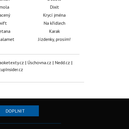
émola
Dixit
acený
Krycí jména
wift
Na křídlech
etana
Karak
halamet
Jízdenky, prosím!
aoketexty.cz
|
Úschovna.cz
|
Nedd.cz
|
tupInsider.cz
DOPLNIT