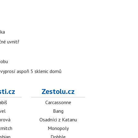
ška
čné uvnitř
dobu
y vyprosí aspoň 5 sklenic domů
ti.cz
Zestolu.cz
abiš
Carcassonne
vel
Bang
orová
Osadníci z Katanu
mitch
Monopoly
shian
Dobble