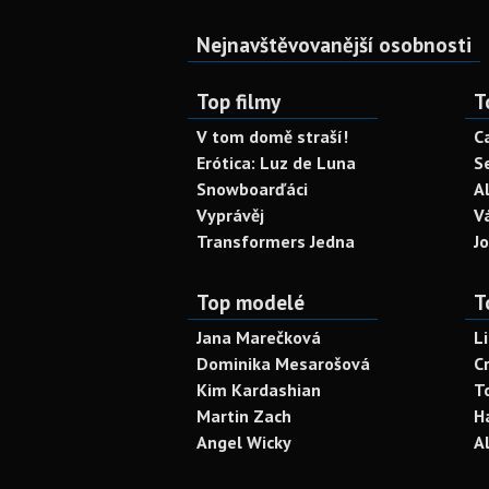
Nejnavštěvovanější osobnosti
Top filmy
T
V tom domě straší!
C
Erótica: Luz de Luna
S
Snowboarďáci
A
Vyprávěj
V
Transformers Jedna
J
Top modelé
T
Jana Marečková
L
Dominika Mesarošová
C
Kim Kardashian
T
Martin Zach
H
Angel Wicky
A