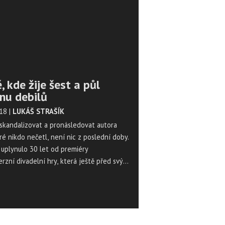
 kde žije šest a půl
onu debilů
018
|
LUKÁŠ STRAŠÍK
skandalizovat a pronásledovat autora
eré nikdo nečetl, není nic z poslední doby.
 uplynulo 30 let od premiéry
rzní divadelní hry, která ještě před svým
m vyvolala nenávistnou kampaň v
ch i seriózních médiích, opovržení mezi
 zleva i zprava i pobouření veřejnosti.
lovy shitstorm, nebo hezky česky
t.