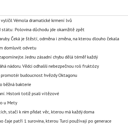
, vylíčil Vémola dramatické krmení lvů
d státu: Polovina důchodu jde okamžitě zpět
ruby. Čeká je štěstí, odměna i změna, na kterou dlouho čekala
vem domluvit odvetu
zapomínejte. Jednu zásadní chybu dělá téměř každý
áhá nádoru. Vědci odhalili nebezpečnou roli fruktózy
l promotér budoucnost hvězdy Oktagonu
o běžná bakterie
aní. Historii totiž psali vítězové
lo u Mety
ích, stačí k nim přidat věc, kterou má každý doma
o čaje patří 1 surovina, kterou Turci používají po generace