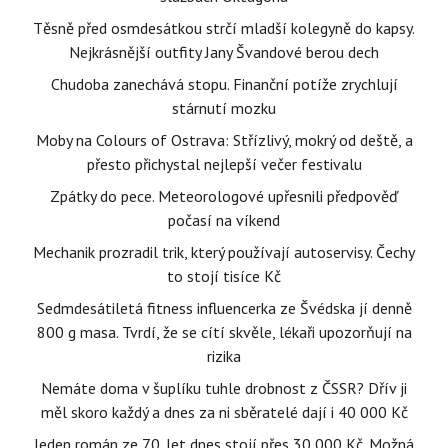
Těsně před osmdesátkou strčí mladší kolegyně do kapsy.
Nejkrásnější outfity Jany Švandové berou dech
Chudoba zanechává stopu. Finanční potíže zrychlují
stárnutí mozku
Moby na Colours of Ostrava: Střízlivý, mokrý od deště, a
přesto přichystal nejlepší večer festivalu
Zpátky do pece. Meteorologové upřesnili předpověď
počasí na víkend
Mechanik prozradil trik, který používají autoservisy. Čechy
to stojí tisíce Kč
Sedmdesátiletá fitness influencerka ze Švédska jí denně
800 g masa. Tvrdí, že se cítí skvěle, lékaři upozorňují na
rizika
Nemáte doma v šuplíku tuhle drobnost z ČSSR? Dřív ji
měl skoro každý a dnes za ni sběratelé dají i 40 000 Kč
Jeden román ze 70. let dnes stojí přes 30 000 Kč. Možná