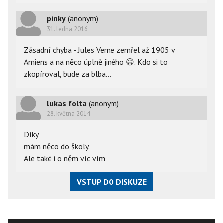
pinky
(anonym)
31. ledna 2016
Zásadní chyba - Jules Verne zemřel až 1905 v
Amiens a na něco úplně jiného
😃
. Kdo si to
zkopíroval, bude za blba...
lukas folta
(anonym)
28. května 2014
Díky
mám něco do školy.
Ale také i o něm víc vím
VSTUP DO DISKUZE