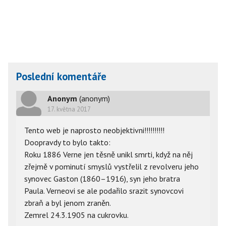
Poslední komentáře
Anonym
(anonym)
17. května 2017
Tento web je naprosto neobjektivni!!!!!!!!!!
Doopravdy to bylo takto:
Roku 1886 Verne jen těsně unikl smrti, když na něj
zřejmě v pominutí smyslů vystřelil z revolveru jeho
synovec Gaston (1860–1916), syn jeho bratra
Paula. Verneovi se ale podařilo srazit synovcovi
zbraň a byl jenom zraněn.
Zemrel 24.3.1905 na cukrovku.