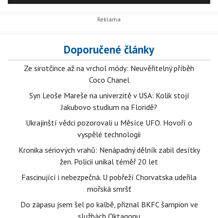
filmařský podnik realizovaný dosud v Austrálii.
Doporučené články
Ze sirotčince až na vrchol módy: Neuvěřitelný příběh
Coco Chanel
Syn Leoše Mareše na univerzitě v USA: Kolik stojí
Jakubovo studium na Floridě?
Ukrajinští vědci pozorovali u Měsíce UFO. Hovoří o
vyspělé technologii
Kronika sériových vrahů: Nenápadný dělník zabil desítky
žen. Policii unikal téměř 20 let
Fascinující i nebezpečná. U pobřeží Chorvatska udeřila
mořská smršť
Do zápasu jsem šel po kalbě, přiznal BKFC šampion ve
službách Oktagonu