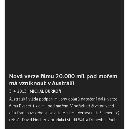
který je na mezinárodní přehlídku nominoval. Informoval o
tom mluvčí rozhlasu Jakub Čížek.
Nová verze filmu 20.000 mil pod mořem
má vzniknout v Austrálii
3. 4. 2013
|
MICHAL BURKOŇ
Australská vláda podpoří miliony dolarů natočení další verze
filmu Dvacet tisíc mil pod mořem. V pořadí už čtvrtou verzi
díla francouzského spisovatele Julesa Vernea natočí americký
režisér David Fincher v produkci studií Walta Disneyho. Podle
australské premiérky Julie Gillardové půjde o největší