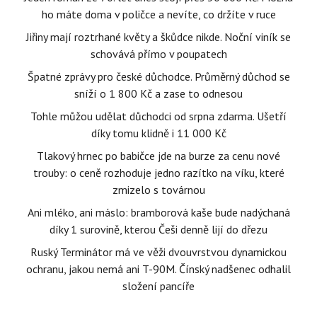
ho máte doma v poličce a nevíte, co držíte v ruce
Jiřiny mají roztrhané květy a škůdce nikde. Noční viník se
schovává přímo v poupatech
Špatné zprávy pro české důchodce. Průměrný důchod se
sníží o 1 800 Kč a zase to odnesou
Tohle můžou udělat důchodci od srpna zdarma. Ušetří
díky tomu klidně i 11 000 Kč
Tlakový hrnec po babičce jde na burze za cenu nové
trouby: o ceně rozhoduje jedno razítko na víku, které
zmizelo s továrnou
Ani mléko, ani máslo: bramborová kaše bude nadýchaná
díky 1 surovině, kterou Češi denně lijí do dřezu
Ruský Terminátor má ve věži dvouvrstvou dynamickou
ochranu, jakou nemá ani T-90M. Čínský nadšenec odhalil
složení pancíře