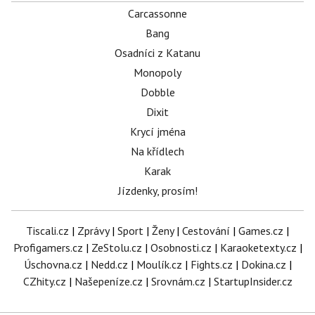
Carcassonne
Bang
Osadníci z Katanu
Monopoly
Dobble
Dixit
Krycí jména
Na křídlech
Karak
Jízdenky, prosím!
Tiscali.cz
|
Zprávy
|
Sport
|
Ženy
|
Cestování
|
Games.cz
|
Profigamers.cz
|
ZeStolu.cz
|
Osobnosti.cz
|
Karaoketexty.cz
|
Úschovna.cz
|
Nedd.cz
|
Moulík.cz
|
Fights.cz
|
Dokina.cz
|
CZhity.cz
|
Našepeníze.cz
|
Srovnám.cz
|
StartupInsider.cz