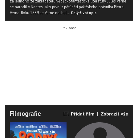
za jednoho ze zakladatelů věděckofantastické literatury. Jules Verne
se narodil v Nantes jako první z pětí dětí pařížského právníka Pierra
Verna. Roku 1839 se Verne nechal...
Celý životopis
Filmografie
Přidat film
|
Zobrazit vše