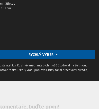
ní:
Střelec
183 cm
RYCHLÝ VÝBĚR
edstavitel tzv. Rozhněvaných mladých mužů Studoval na Belmont
otože řediteli školy vrátil pohlavek. Brzy začal pracovat v divadle,
komentáře, buďte první!