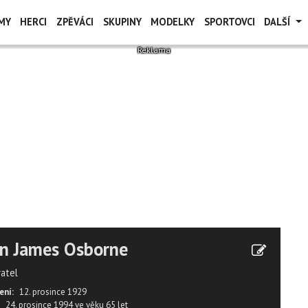
MY
HERCI
ZPĚVÁCI
SKUPINY
MODELKY
SPORTOVCI
DALŠÍ
n James Osborne
vatel
ení:
12. prosince 1929
24. prosince 1994
ve věku
65 let