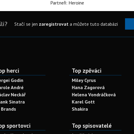
Partneři: Heroine
li?
Stačí se jen
zaregistrovat
a můžete tuto databázi
op herci
Top zpěváci
ergei Godin
Miley Cyrus
arole André
Hana Zagorová
áclav Neckář
Helena Vondráčková
rank Sinatra
Karel Gott
. Brands
Shakira
op sportovci
Top spisovatelé