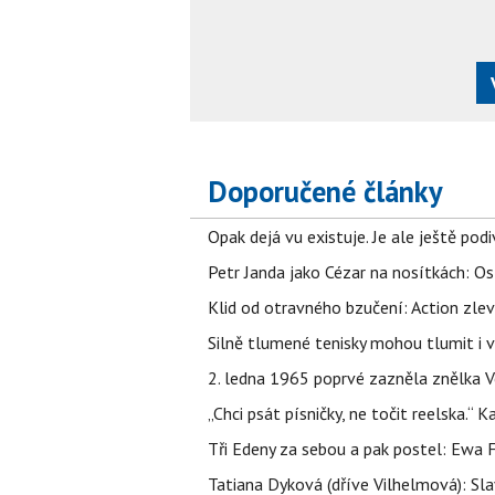
Doporučené články
Opak dejá vu existuje. Je ale ještě podi
Petr Janda jako Cézar na nosítkách: Os
Klid od otravného bzučení: Action zlev
Silně tlumené tenisky mohou tlumit i 
2. ledna 1965 poprvé zazněla znělka Ve
„Chci psát písničky, ne točit reelska.“ 
Tři Edeny za sebou a pak postel: Ewa 
Tatiana Dyková (dříve Vilhelmová): Slav