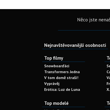
Něco jste nenaš
Nejnavštěvovanější osobnosti
Top filmy
T
Snowboarďáci
S
Transformers Jedna
C
V tom domě straší!
V
Vyprávěj
F
Erótica: Luz de Luna
X
Top modelé
T