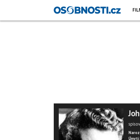
FIL
Joh
spiso
Naroz
Úmrtí: