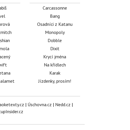
abiš
Carcassonne
vel
Bang
orová
Osadníci z Katanu
mitch
Monopoly
shian
Dobble
émola
Dixit
acený
Krycí jména
wift
Na křídlech
etana
Karak
halamet
Jízdenky, prosím!
aoketexty.cz
|
Úschovna.cz
|
Nedd.cz
|
tupInsider.cz