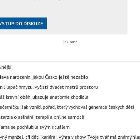
VSTUP DO DISKUZE
vnější
lava narozenin, jakou Česko ještě nezažilo
nil lapač hmyzu, vyčistí dvacet metrů prostoru
váš krevní oběh, ukazuje anatomie chodidla
černíčku: Jak vznikl pořad, který vychoval generace českých dětí
Katarzia o selhání, terapii a online samotě
Farna se pochlubila svým rituálem
ný manžel, tři děti, kariéra i výhra v show Tvoje tvář má známý hla