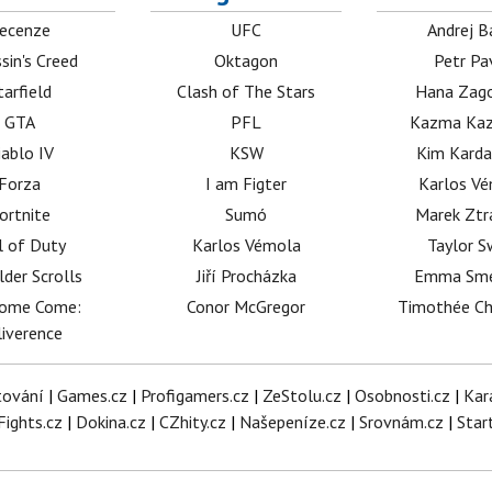
ecenze
UFC
Andrej B
sin's Creed
Oktagon
Petr Pa
tarfield
Clash of The Stars
Hana Zag
GTA
PFL
Kazma Kaz
iablo IV
KSW
Kim Karda
Forza
I am Figter
Karlos V
ortnite
Sumó
Marek Ztr
l of Duty
Karlos Vémola
Taylor S
lder Scrolls
Jiří Procházka
Emma Sm
dome Come:
Conor McGregor
Timothée C
iverence
tování
|
Games.cz
|
Profigamers.cz
|
ZeStolu.cz
|
Osobnosti.cz
|
Kar
Fights.cz
|
Dokina.cz
|
CZhity.cz
|
Našepeníze.cz
|
Srovnám.cz
|
Star