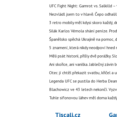
UFC Fight Night: Gamrot vs. Salkilld 
Nezvládl jsem to v hlavě. Čepo odhal
3 retro mobily měl kdysi skoro každý, 
Silák Karlos Vémola shání peníze. Prod
Španělsko spěchá Ukrajině na pomoc, d
5 znamení, která nikdy neodpoví hned n
Měli psát historii, přišly dvě porážky.
Ani skořice, ani vanilka. Jablečný závin
Otec jí chtěl překazit svatbu, křičel a u
Legenda UFC se pustila do Herba Dean
Blachowicz ve 43 letech nekončí. Vyz
Tuhle sifonovou láhev měl doma každý 
Tiscali.cz
Ga