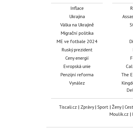
Inflace
R
Ukrajina
Assas
Válka na Ukrajině
S
Migrační politika
ME ve fotbale 2024
D
Ruský prezident
Ceny energií
F
Evropská unie
Cal
Penzijní reforma
The E
Vynález
King
Del
Tiscali.cz
|
Zprávy
|
Sport
|
Ženy
|
Ces
Moulík.cz
|