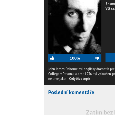
Zname
Výška:
100%
John James Osborne byl anglický dramatik, př
College v Devonu, ale v r. 1936 byl vyloučen, pr
nejprve jako...
Celý životopis
Poslední komentáře
Zatím bez 