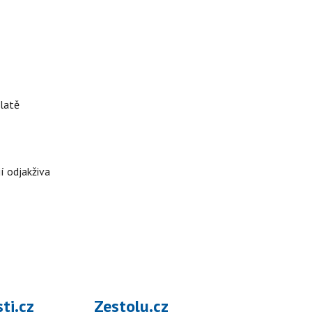
 latě
jí odjakživa
ti.cz
Zestolu.cz