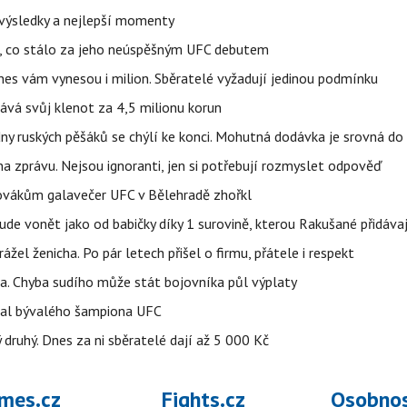
– výsledky a nejlepší momenty
il, co stálo za jeho neúspěšným UFC debutem
dnes vám vynesou i milion. Sběratelé vyžadují jedinou podmínku
ává svůj klenot za 4,5 milionu korun
ny ruských pěšáků se chýlí ke konci. Mohutná dodávka je srovná do
a zprávu. Nejsou ignoranti, jen si potřebují rozmyslet odpověď
 Slovákům galavečer UFC v Bělehradě zhořkl
 bude vonět jako od babičky díky 1 surovině, kterou Rakušané přidáva
rážel ženicha. Po pár letech přišel o firmu, přátele i respekt
a. Chyba sudího může stát bojovníka půl výplaty
val bývalého šampiona UFC
druhý. Dnes za ni sběratelé dají až 5 000 Kč
mes.cz
Fights.cz
Osobnos