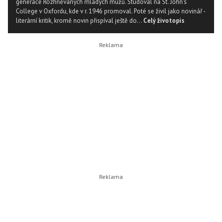
generace Rozhněvaných mladých mužů. Studoval na St. John's
College v Oxfordu, kde v r. 1946 promoval. Poté se živil jako novinář -
literární kritik, kromě novin přispíval ještě do...
Celý životopis