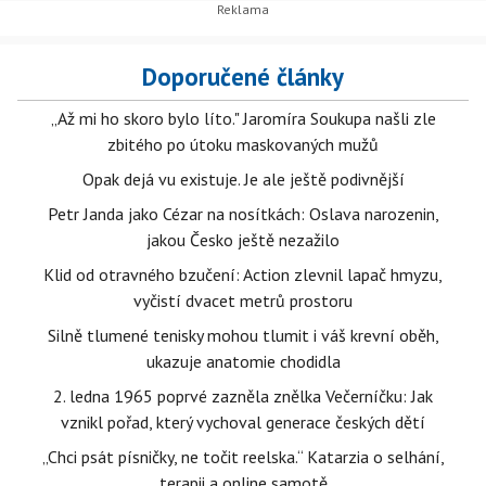
Doporučené články
„Až mi ho skoro bylo líto." Jaromíra Soukupa našli zle
zbitého po útoku maskovaných mužů
Opak dejá vu existuje. Je ale ještě podivnější
Petr Janda jako Cézar na nosítkách: Oslava narozenin,
jakou Česko ještě nezažilo
Klid od otravného bzučení: Action zlevnil lapač hmyzu,
vyčistí dvacet metrů prostoru
Silně tlumené tenisky mohou tlumit i váš krevní oběh,
ukazuje anatomie chodidla
2. ledna 1965 poprvé zazněla znělka Večerníčku: Jak
vznikl pořad, který vychoval generace českých dětí
„Chci psát písničky, ne točit reelska.“ Katarzia o selhání,
terapii a online samotě