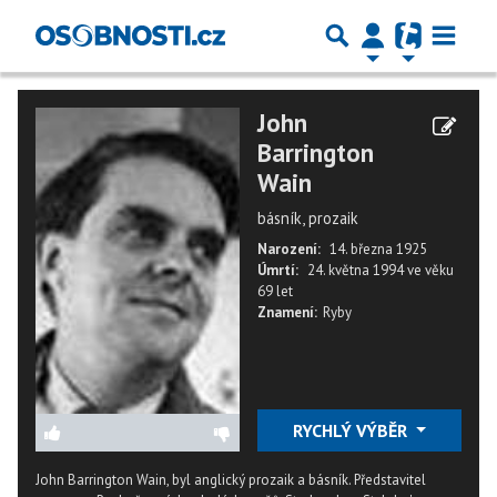
John
Barrington
Wain
básník, prozaik
Narození:
14. března 1925
Úmrtí:
24. května 1994
ve věku
69 let
Znamení:
Ryby
RYCHLÝ VÝBĚR
John Barrington Wain, byl anglický prozaik a básník. Představitel