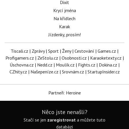
Dixit
Krycí jména
Na křídlech
Karak
Jízdenky, prosím!
Tiscali.cz
|
Zprávy
|
Sport
|
Ženy
|
Cestování
|
Games.cz
|
Profigamers.cz
|
ZeStolu.cz
|
Osobnosti.cz
|
Karaoketexty.cz
|
Úschovna.cz
|
Nedd.cz
|
Moulík.cz
|
Fights.cz
|
Dokina.cz
|
CZhity.cz
|
Našepeníze.cz
|
Srovnám.cz
|
StartupInsider.cz
Partneři: Heroine
Něco jste nenašli?
Stačí se jen
zaregistrovat
a můžete tuto
databázi