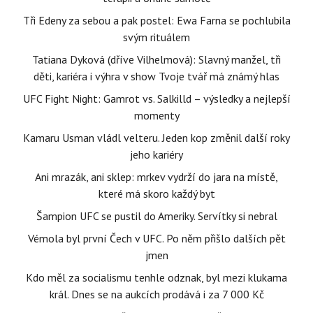
Tři Edeny za sebou a pak postel: Ewa Farna se pochlubila
svým rituálem
Tatiana Dyková (dříve Vilhelmová): Slavný manžel, tři
děti, kariéra i výhra v show Tvoje tvář má známý hlas
UFC Fight Night: Gamrot vs. Salkilld – výsledky a nejlepší
momenty
Kamaru Usman vládl velteru. Jeden kop změnil další roky
jeho kariéry
Ani mrazák, ani sklep: mrkev vydrží do jara na místě,
které má skoro každý byt
Šampion UFC se pustil do Ameriky. Servítky si nebral
Vémola byl první Čech v UFC. Po něm přišlo dalších pět
jmen
Kdo měl za socialismu tenhle odznak, byl mezi klukama
král. Dnes se na aukcích prodává i za 7 000 Kč