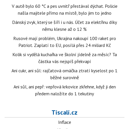
V autě bylo 60 °C a pes uvnitř přestával dýchat. Policie
našla majitele přímo na místě, bylo jim to jedno
Dánský zvyk, který se šíří i u nás. Účet za elektřinu díky
němu klesne až o 12 %
Rusové mají problém, Ukrajina nakoupí 100 raket pro
Patriot. Zaplatí to EU, posílá přes 24 miliard Kč
Kolik si vydělá kuchařka ve školní jídelně za měsíc? Ta
částka vás nejspíš překvapí
Ani cukr, ani sůl: rajčatová omáčka ztratí kyselost po 1
běžné surovině
Ani sůl, ani pepř: vepřová krkovice zkřehne, když ji den
předem naložíte do 1 tekutiny
Tiscali.cz
Inflace