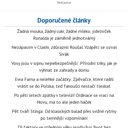
Doporučené články
Žádná mouka, žádný cukr, žádné mléko, jídelníček
Ronalda je záměrně jednotvárný
Nezápasím v Clashi, zdůraznil Roušal. Vzápětí se ozval
Sivák
Vosy jsou v srpnu nejnebezpečnější: Přírodní triky, jak je
vyhnat ze zahrady a domu
Ewa Farna a nelehké začátky: Zpěvačce, které radili
vrátit se do Polska, teď fanoušci nestačí tleskat
Po pěti letech zpátky v televizi! Ordinace se vrací na
Novu, má to ale jeden háček
Pět tváří Stinga: Od klasických balad přes svižné rytmy
po temnější vzpomínání
Tři faktory ve středním věku prodlužují život bez