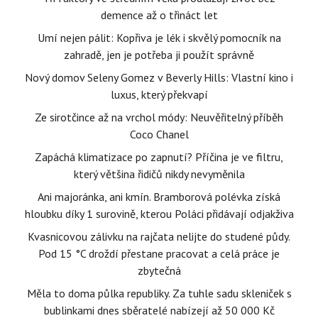
demence až o třináct let
Umí nejen pálit: Kopřiva je lék i skvělý pomocník na
zahradě, jen je potřeba ji použít správně
Nový domov Seleny Gomez v Beverly Hills: Vlastní kino i
luxus, který překvapí
Ze sirotčince až na vrchol módy: Neuvěřitelný příběh
Coco Chanel
Zapáchá klimatizace po zapnutí? Příčina je ve filtru,
který většina řidičů nikdy nevyměnila
Ani majoránka, ani kmín. Bramborová polévka získá
hloubku díky 1 surovině, kterou Poláci přidávají odjakživa
Kvasnicovou zálivku na rajčata nelijte do studené půdy.
Pod 15 °C droždí přestane pracovat a celá práce je
zbytečná
Měla to doma půlka republiky. Za tuhle sadu skleniček s
bublinkami dnes sběratelé nabízejí až 50 000 Kč