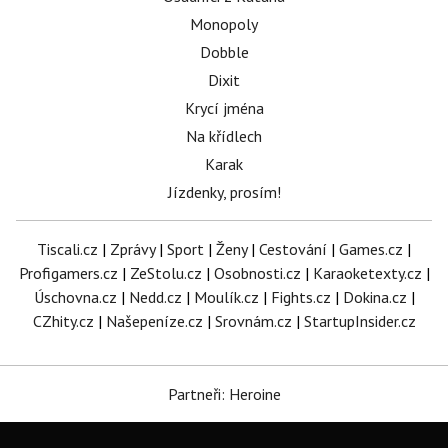
Monopoly
Dobble
Dixit
Krycí jména
Na křídlech
Karak
Jízdenky, prosím!
Tiscali.cz
|
Zprávy
|
Sport
|
Ženy
|
Cestování
|
Games.cz
|
Profigamers.cz
|
ZeStolu.cz
|
Osobnosti.cz
|
Karaoketexty.cz
|
Úschovna.cz
|
Nedd.cz
|
Moulík.cz
|
Fights.cz
|
Dokina.cz
|
CZhity.cz
|
Našepeníze.cz
|
Srovnám.cz
|
StartupInsider.cz
Partneři: Heroine