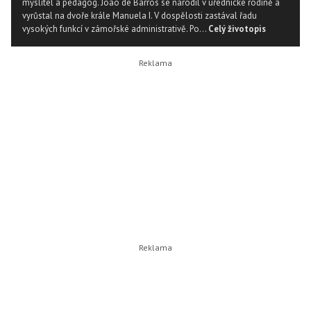
myslitel a pedagog. Joáo de Barros se narodil v úřednické rodině a
vyrůstal na dvoře krále Manuela I. V dospělosti zastával řadu
vysokých funkcí v zámořské administrativě. Po...
Celý životopis