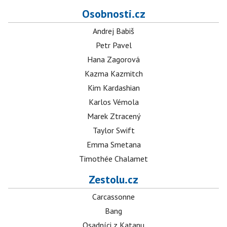
Osobnosti.cz
Andrej Babiš
Petr Pavel
Hana Zagorová
Kazma Kazmitch
Kim Kardashian
Karlos Vémola
Marek Ztracený
Taylor Swift
Emma Smetana
Timothée Chalamet
Zestolu.cz
Carcassonne
Bang
Osadníci z Katanu