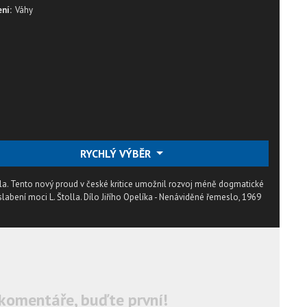
ní:
Váhy
RYCHLÝ VÝBĚR
tola. Tento nový proud v české kritice umožnil rozvoj méně dogmatické
 oslabení moci L. Štolla. Dílo Jiřího Opelíka - Nenáviděné řemeslo, 1969
komentáře, buďte první!