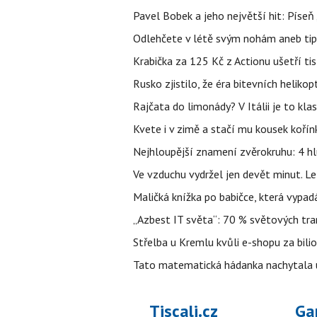
Pavel Bobek a jeho největší hit: Pís
Odlehčete v létě svým nohám aneb tip
Krabička za 125 Kč z Actionu ušetří tis
Rusko zjistilo, že éra bitevních helikopt
Rajčata do limonády? V Itálii je to klas
Kvete i v zimě a stačí mu kousek kořín
Nejhloupější znamení zvěrokruhu: 4 hl
Ve vzduchu vydržel jen devět minut. L
Maličká knížka po babičce, která vypad
„Azbest IT světa“: 70 % světových tra
Střelba u Kremlu kvůli e-shopu za bilio
Tato matematická hádanka nachytala už t
Tiscali.cz
Ga