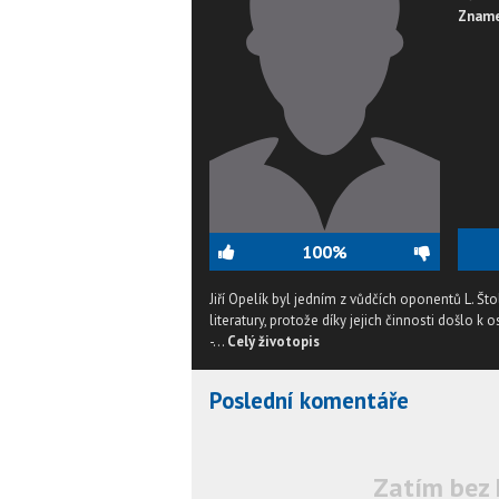
Zname
100%
Jiří Opelík byl jedním z vůdčích oponentů L. Š
literatury, protože díky jejich činnosti došlo k
-...
Celý životopis
Poslední komentáře
Zatím bez 