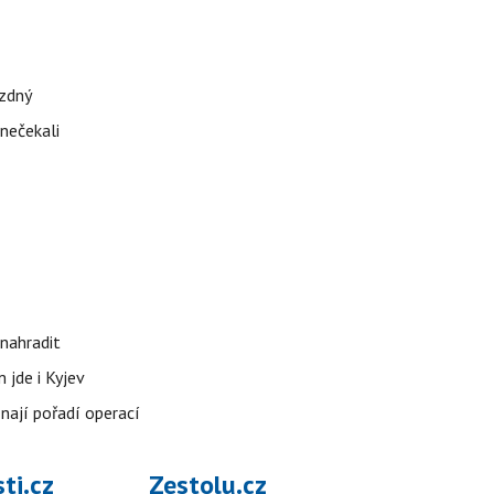
ázdný
 nečekali
nahradit
 jde i Kyjev
znají pořadí operací
ti.cz
Zestolu.cz