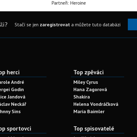
Partneři: Heroine
li?
Stačí se jen
zaregistrovat
a můžete tuto databázi
op herci
Top zpěváci
arole André
Miley Cyrus
ergei Godin
Hana Zagorová
lice Jandová
Shakira
áclav Neckář
Helena Vondráčková
ohnny Sins
Maria Baimler
op sportovci
Top spisovatelé