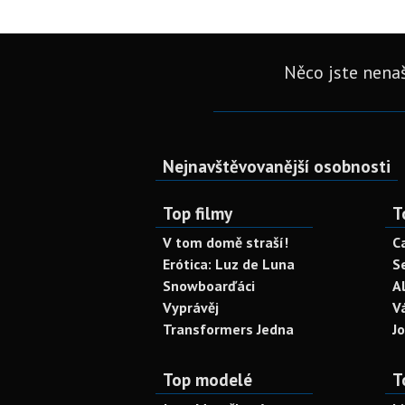
Něco jste nenaš
Nejnavštěvovanější osobnosti
Top filmy
T
V tom domě straší!
C
Erótica: Luz de Luna
S
Snowboarďáci
A
Vyprávěj
V
Transformers Jedna
J
Top modelé
T