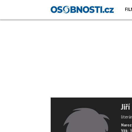
FIL
Jiř
literá
Naroz
Věk:
9