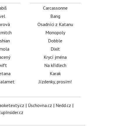
abiš
Carcassonne
vel
Bang
orová
Osadníci z Katanu
mitch
Monopoly
shian
Dobble
émola
Dixit
acený
Krycí jména
wift
Na křídlech
etana
Karak
halamet
Jízdenky, prosím!
aoketexty.cz
|
Úschovna.cz
|
Nedd.cz
|
tupInsider.cz