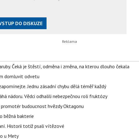
VSTUP DO DISKUZE
ruby. Čeká je štěstí, odměna i změna, na kterou dlouho čekala
vem domluvit odvetu
zapomínejte. Jednu zásadní chybu dělá téměř každý
áhá nádoru. Vědci odhalili nebezpečnou roli fruktózy
l promotér budoucnost hvězdy Oktagonu
o běžná bakterie
aní. Historii totiž psali vítězové
lo u Mety