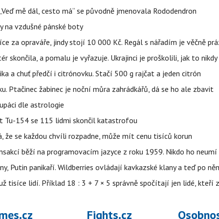
eň „Veď mě dál, cesto má“ se původně jmenovala Rododendron
y na vzdušné pánské boty
íce za opraváře, jindy stojí 10 000 Kč. Regál s nářadím je věčně pr
ér skončila, a pomalu je vyřazuje. Ukrajinci je proškolili, jak to nikdy
ika a chuť předčí i citrónovku. Stačí 500 g rajčat a jeden citrón
ku. Ptačinec žabinec je noční můra zahrádkářů, dá se ho ale zbavit
upáci dle astrologie
et Tu-154 se 115 lidmi skončil katastrofou
á, že se každou chvíli rozpadne, může mít cenu tisíců korun
nsakcí běží na programovacím jazyce z roku 1959. Nikdo ho neumí 
ny, Putin panikaří. Wildberries ovládají kavkazské klany a teď po něm
isíce lidí. Příklad 18 : 3 + 7 × 5 správně spočítají jen lidé, kteří 
mes.cz
Fights.cz
Osobnos