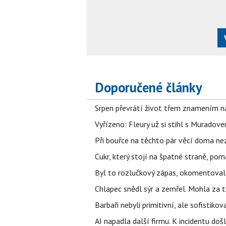
Doporučené články
Srpen převrátí život třem znamením na
Vyřízeno: Fleury už si stihl s Murado
Při bouřce na těchto pár věcí doma ne
Cukr, který stojí na špatné straně, pom
Byl to rozlučkový zápas, okomentova
Chlapec snědl sýr a zemřel. Mohla za t
Barbaři nebyli primitivní, ale sofistikov
AI napadla další firmu. K incidentu doš