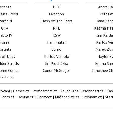
ecenze
UFC
Andrej B
sin's Creed
Oktagon
Petr Pa
tarfield
Clash of The Stars
Hana Zag
GTA
PFL
Kazma Kaz
iablo IV
KSW
Kim Karda
Forza
I am Figter
Karlos V
ortnite
Sumó
Marek Ztr
l of Duty
Karlos Vémola
Taylor S
lder Scrolls
Jiří Procházka
Emma Sm
dome Come:
Conor McGregor
Timothée C
iverence
tování
|
Games.cz
|
Profigamers.cz
|
ZeStolu.cz
|
Osobnosti.cz
|
Kar
Fights.cz
|
Dokina.cz
|
CZhity.cz
|
Našepeníze.cz
|
Srovnám.cz
|
Star