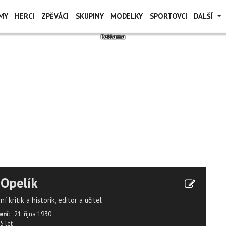
MY
HERCI
ZPĚVÁCI
SKUPINY
MODELKY
SPORTOVCI
DALŠÍ
í Opelík
rní kritik a historik, editor a učitel
ení:
21. října 1930
5 let