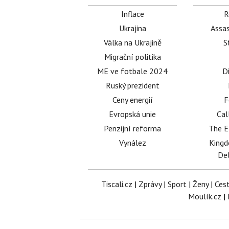
Inflace
R
Ukrajina
Assas
Válka na Ukrajině
S
Migrační politika
ME ve fotbale 2024
D
Ruský prezident
Ceny energií
F
Evropská unie
Cal
Penzijní reforma
The E
Vynález
King
Del
Tiscali.cz
|
Zprávy
|
Sport
|
Ženy
|
Ces
Moulík.cz
|