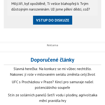
Milý Jiří, byť opožděně, Ti velice blahopřeji k Tvým
důstojným narozeninám. Už jsme pěkní dědci, což?
VSTUP DO DISKUZE
Doporučené články
Slavná herečka: Na konkurz se mi vůbec nechtělo.
Nakonec jí role v milovaném seriálu změnila celý život
UFC s Procházkou v Praze? Kincl pro samuraje našel
potenciálního soupeře
Stín ze solárních panelů šetří vodu i plodiny, agrivoltaika
mění pravidla hry