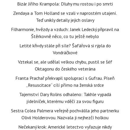
Bizár Jiřího Krampola: Dluhy mu rostou i po smrti
Zendaya a Tom Holland se vzali v naprostém utajení.
Teď unikly detaily jejich oslavy
Filharmonie, hvězdy a vzduch: Janek Ledecký připravil na
Štěrkovně něco, co tu ještě nebylo
Letité křivdy stále při síle? Šafářová si rýpla do
Vondráčkové
Vztekal se, ale udělal velkou chybu, pustil se šéf
Oktagonu do českého veterána
Franta Prachař překvapil spoluprací s Gufrau. Píseň
„Resuscitace“ cílí přímo na ženská srdce
Tajemství Dary Rolins odhaleno: Takhle vypadá
jídelníček, kterému vděčí za svou figuru
Sestra Colea Palmera veřejně pochválila jeho partnerku
Olivii Holderovou. Nazvala ji nejhezčí holkou
Nečekaný krok: Americké letectvo vyřazuje nikdy