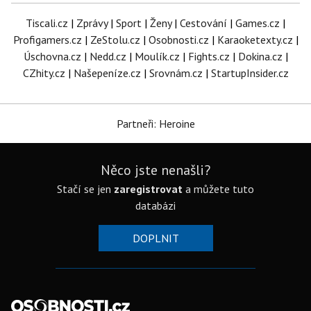
Tiscali.cz
|
Zprávy
|
Sport
|
Ženy
|
Cestování
|
Games.cz
|
Profigamers.cz
|
ZeStolu.cz
|
Osobnosti.cz
|
Karaoketexty.cz
|
Úschovna.cz
|
Nedd.cz
|
Moulík.cz
|
Fights.cz
|
Dokina.cz
|
CZhity.cz
|
Našepeníze.cz
|
Srovnám.cz
|
StartupInsider.cz
Partneři: Heroine
Něco jste nenašli?
Stačí se jen
zaregistrovat
a můžete tuto
databázi
DOPLNIT