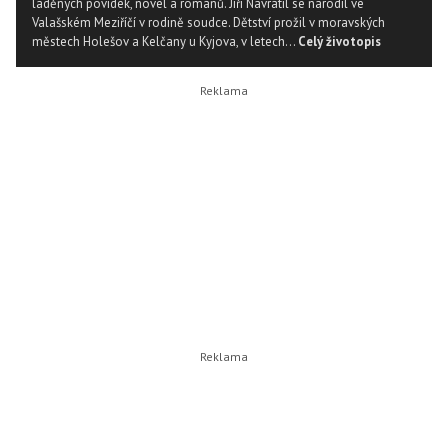
laděných povídek, novel a románů. Jiří Navrátil se narodil ve
Valašském Meziříčí v rodině soudce. Dětství prožil v moravských
městech Holešov a Kelčany u Kyjova, v letech...
Celý životopis