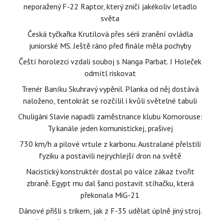
neporažený F-22 Raptor, který zničí jakékoliv letadlo
světa
Česká tyčkařka Krutilová přes sérii zranění ovládla
juniorské MS. Ještě ráno před finále měla pochyby
Čeští horolezci vzdali souboj s Nanga Parbat. I Holeček
odmítl riskovat
Trenér Baníku Skuhravý vypěnil. Planka od něj dostává
naloženo, tentokrát se rozčílil i kvůli světelné tabuli
Chuligáni Slavie napadli zaměstnance klubu Komorouse:
Ty kanále jeden komunistickej, prašivej
730 km/h a pilové vrtule z karbonu. Australané přelstili
fyziku a postavili nejrychlejší dron na světě
Nacistický konstruktér dostal po válce zákaz tvořit
zbraně. Egypt mu dal šanci postavit stíhačku, která
překonala MiG-21
Dánové přišli s trikem, jak z F-35 udělat úplně jiný stroj.