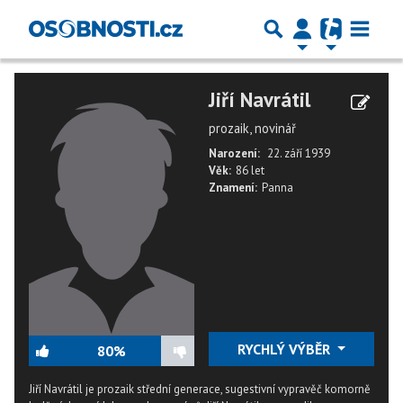
Jiří Navrátil
prozaik, novinář
Narození:
22. září 1939
Věk:
86 let
Znamení:
Panna
RYCHLÝ VÝBĚR
80%
Jiří Navrátil je prozaik střední generace, sugestivní vypravěč komorně