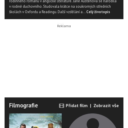
rodinného románu v anglické literatuře. Jane Austenová se narodila
v rodině duchovního. Studovala krátce na soukromých středních
školách v Oxfordu a Readingu. Další vzdělání a...
Celý životopis
Filmografie
Přidat film
|
Zobrazit vše