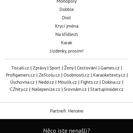
Monopoly
Dobble
Dixit
Krycí jména
Na křídlech
Karak
Jízdenky, prosím!
Tiscali.cz
|
Zprávy
|
Sport
|
Ženy
|
Cestování
|
Games.cz
|
Profigamers.cz
|
ZeStolu.cz
|
Osobnosti.cz
|
Karaoketexty.cz
|
Úschovna.cz
|
Nedd.cz
|
Moulík.cz
|
Fights.cz
|
Dokina.cz
|
CZhity.cz
|
Našepeníze.cz
|
Srovnám.cz
|
StartupInsider.cz
Partneři: Heroine
Něco jste nenašli?