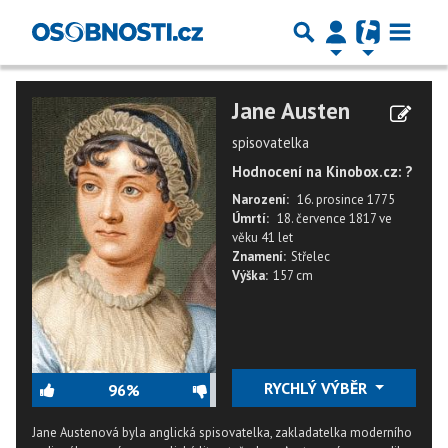
Jane Austen
spisovatelka
Hodnocení na Kinobox.cz: ?
Narození:
16. prosince 1775
Úmrtí:
18. července 1817
ve
věku
41 let
Znamení:
Střelec
Výška:
157 cm
RYCHLÝ VÝBĚR
96%
Jane Austenová byla anglická spisovatelka, zakladatelka moderního