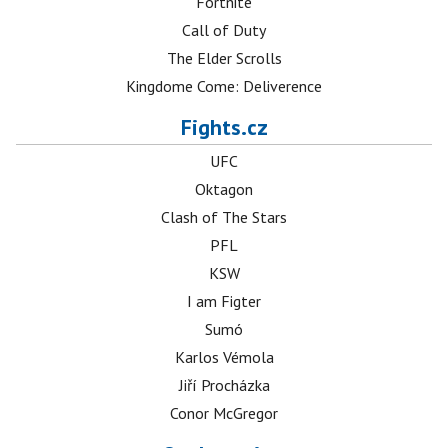
Fortnite
Call of Duty
The Elder Scrolls
Kingdome Come: Deliverence
Fights.cz
UFC
Oktagon
Clash of The Stars
PFL
KSW
I am Figter
Sumó
Karlos Vémola
Jiří Procházka
Conor McGregor