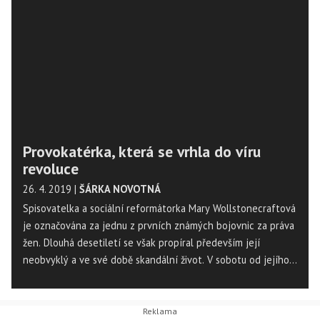
Provokatérka, která se vrhla do víru
revoluce
26. 4. 2019
|
ŠÁRKA NOVOTNÁ
Spisovatelka a sociální reformátorka Mary Wollstonecraftová
je označována za jednu z prvních známých bojovnic za práva
žen. Dlouhá desetiletí se však propíral především její
neobvyklý a ve své době skandální život. V sobotu od jejího
narození uplyne 260 let.