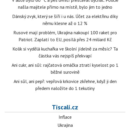
V autě bylo 60 °C a pes uvnitř přestával dýchat. Policie
našla majitele přímo na místě, bylo jim to jedno
Dánský zvyk, který se šíří i u nás. Účet za elektřinu díky
němu klesne až o 12 %
Rusové mají problém, Ukrajina nakoupí 100 raket pro
Patriot. Zaplatí to EU, posílá přes 24 miliard Kč
Kolik si vydělá kuchařka ve školní jídelně za měsíc? Ta
částka vás nejspíš překvapí
Ani cukr, ani sůl: rajčatová omáčka ztratí kyselost po 1
běžné surovině
Ani sůl, ani pepř: vepřová krkovice zkřehne, když ji den
předem naložíte do 1 tekutiny
Tiscali.cz
Inflace
Ukrajina