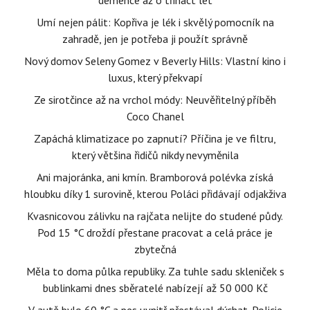
demence až o třináct let
Umí nejen pálit: Kopřiva je lék i skvělý pomocník na
zahradě, jen je potřeba ji použít správně
Nový domov Seleny Gomez v Beverly Hills: Vlastní kino i
luxus, který překvapí
Ze sirotčince až na vrchol módy: Neuvěřitelný příběh
Coco Chanel
Zapáchá klimatizace po zapnutí? Příčina je ve filtru,
který většina řidičů nikdy nevyměnila
Ani majoránka, ani kmín. Bramborová polévka získá
hloubku díky 1 surovině, kterou Poláci přidávají odjakživa
Kvasnicovou zálivku na rajčata nelijte do studené půdy.
Pod 15 °C droždí přestane pracovat a celá práce je
zbytečná
Měla to doma půlka republiky. Za tuhle sadu skleniček s
bublinkami dnes sběratelé nabízejí až 50 000 Kč