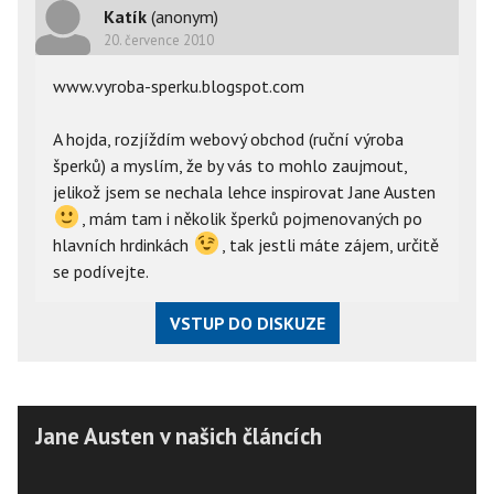
Katík
(anonym)
20. července 2010
www.vyroba-sperku.blogspot.com
A hojda, rozjíždím webový obchod (ruční výroba
šperků) a myslím, že by vás to mohlo zaujmout,
jelikož jsem se nechala lehce inspirovat Jane Austen
, mám tam i několik šperků pojmenovaných po
hlavních hrdinkách
, tak jestli máte zájem, určitě
se podívejte.
VSTUP DO DISKUZE
Jane Austen v našich článcích