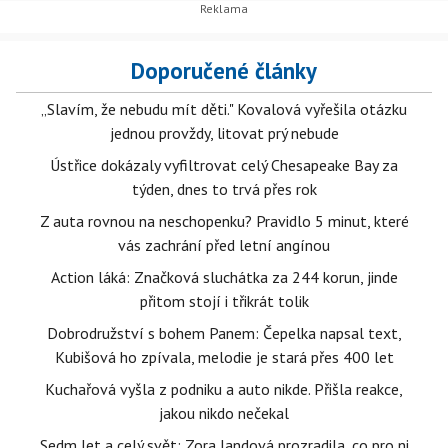
Doporučené články
„Slavím, že nebudu mít děti." Kovalová vyřešila otázku
jednou provždy, litovat prý nebude
Ústřice dokázaly vyfiltrovat celý Chesapeake Bay za
týden, dnes to trvá přes rok
Z auta rovnou na neschopenku? Pravidlo 5 minut, které
vás zachrání před letní angínou
Action láká: Značková sluchátka za 244 korun, jinde
přitom stojí i třikrát tolik
Dobrodružství s bohem Panem: Čepelka napsal text,
Kubišová ho zpívala, melodie je stará přes 400 let
Kuchařová vyšla z podniku a auto nikde. Přišla reakce,
jakou nikdo nečekal
Sedm let a celý svět: Zora Jandová prozradila, co pro ni