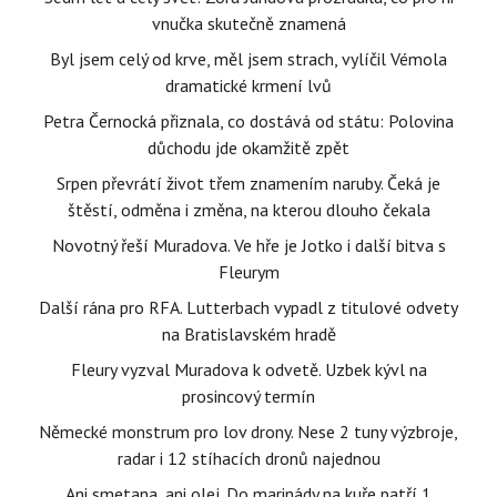
vnučka skutečně znamená
Byl jsem celý od krve, měl jsem strach, vylíčil Vémola
dramatické krmení lvů
Petra Černocká přiznala, co dostává od státu: Polovina
důchodu jde okamžitě zpět
Srpen převrátí život třem znamením naruby. Čeká je
štěstí, odměna i změna, na kterou dlouho čekala
Novotný řeší Muradova. Ve hře je Jotko i další bitva s
Fleurym
Další rána pro RFA. Lutterbach vypadl z titulové odvety
na Bratislavském hradě
Fleury vyzval Muradova k odvetě. Uzbek kývl na
prosincový termín
Německé monstrum pro lov drony. Nese 2 tuny výzbroje,
radar i 12 stíhacích dronů najednou
Ani smetana, ani olej. Do marinády na kuře patří 1