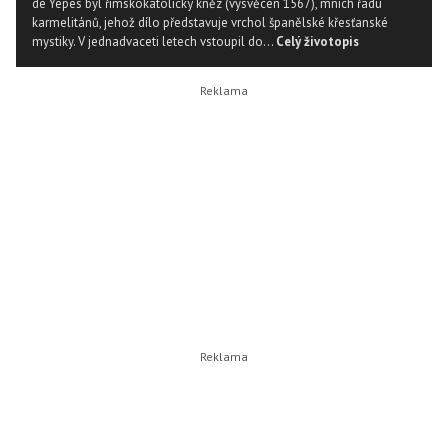
de Yepes byl římskokatolický kněz (vysvěcen 1567), mnich řádu
karmelitánů, jehož dílo představuje vrchol španělské křesťanské
mystiky. V jednadvaceti letech vstoupil do...
Celý životopis