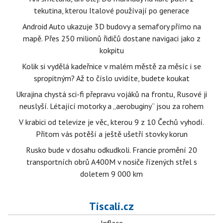
tekutina, kterou Italové používají po generace
Android Auto ukazuje 3D budovy a semafory přímo na
mapě. Přes 250 milionů řidičů dostane navigaci jako z
kokpitu
Kolik si vydělá kadeřnice v malém městě za měsíc i se
spropitným? Až to číslo uvidíte, budete koukat
Ukrajina chystá sci-fi přepravu vojáků na frontu, Rusové ji
neuslyší. Létající motorky a „aerobuginy“ jsou za rohem
V krabici od televize je věc, kterou 9 z 10 Čechů vyhodí.
Přitom vás potěší a ještě ušetří stovky korun
Rusko bude v dosahu odkudkoli. Francie promění 20
transportních obrů A400M v nosiče řízených střel s
doletem 9 000 km
Tiscali.cz