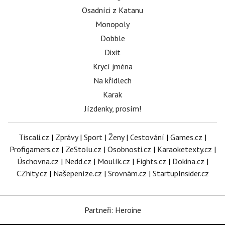
Osadníci z Katanu
Monopoly
Dobble
Dixit
Krycí jména
Na křídlech
Karak
Jízdenky, prosím!
Tiscali.cz
|
Zprávy
|
Sport
|
Ženy
|
Cestování
|
Games.cz
|
Profigamers.cz
|
ZeStolu.cz
|
Osobnosti.cz
|
Karaoketexty.cz
|
Úschovna.cz
|
Nedd.cz
|
Moulík.cz
|
Fights.cz
|
Dokina.cz
|
CZhity.cz
|
Našepeníze.cz
|
Srovnám.cz
|
StartupInsider.cz
Partneři: Heroine