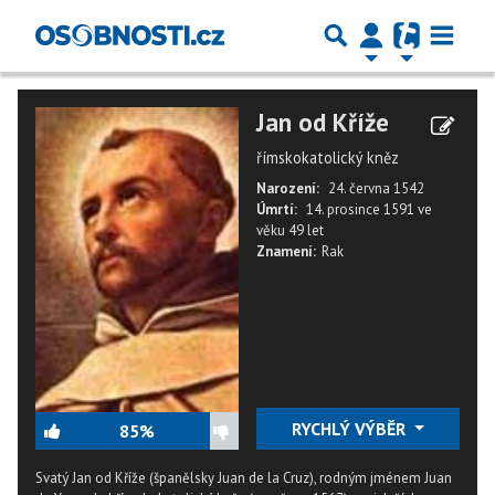
Jan od Kříže
římskokatolický kněz
Narození:
24. června 1542
Úmrtí:
14. prosince 1591
ve
věku
49 let
Znamení:
Rak
RYCHLÝ VÝBĚR
85%
Svatý Jan od Kříže (španělsky Juan de la Cruz), rodným jménem Juan