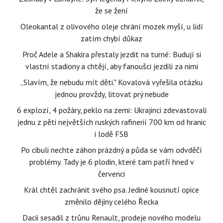
že se žení
Oleokantal z olivového oleje chrání mozek myší, u lidí
zatím chybí důkaz
Proč Adele a Shakira přestaly jezdit na turné: Budují si
vlastní stadiony a chtějí, aby fanoušci jezdili za nimi
„Slavím, že nebudu mít děti." Kovalová vyřešila otázku
jednou provždy, litovat prý nebude
6 explozí, 4 požáry, peklo na zemi: Ukrajinci zdevastovali
jednu z pěti největších ruských rafinerií 700 km od hranic
i lodě FSB
Po cibuli nechte záhon prázdný a půda se vám odvděčí
problémy. Tady je 6 plodin, které tam patří hned v
červenci
Král chtěl zachránit svého psa. Jediné kousnutí opice
změnilo dějiny celého Řecka
Dacii sesadil z trůnu Renault, prodeje nového modelu