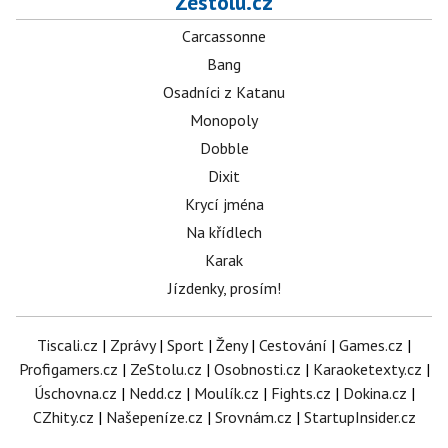
Zestolu.cz
Carcassonne
Bang
Osadníci z Katanu
Monopoly
Dobble
Dixit
Krycí jména
Na křídlech
Karak
Jízdenky, prosím!
Tiscali.cz
|
Zprávy
|
Sport
|
Ženy
|
Cestování
|
Games.cz
|
Profigamers.cz
|
ZeStolu.cz
|
Osobnosti.cz
|
Karaoketexty.cz
|
Úschovna.cz
|
Nedd.cz
|
Moulík.cz
|
Fights.cz
|
Dokina.cz
|
CZhity.cz
|
Našepeníze.cz
|
Srovnám.cz
|
StartupInsider.cz