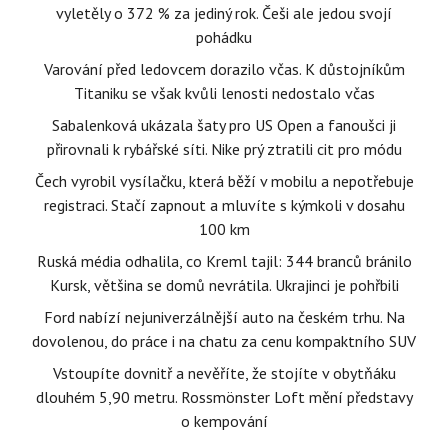
vyletěly o 372 % za jediný rok. Češi ale jedou svojí
pohádku
Varování před ledovcem dorazilo včas. K důstojníkům
Titaniku se však kvůli lenosti nedostalo včas
Sabalenková ukázala šaty pro US Open a fanoušci ji
přirovnali k rybářské síti. Nike prý ztratili cit pro módu
Čech vyrobil vysílačku, která běží v mobilu a nepotřebuje
registraci. Stačí zapnout a mluvíte s kýmkoli v dosahu
100 km
Ruská média odhalila, co Kreml tajil: 344 branců bránilo
Kursk, většina se domů nevrátila. Ukrajinci je pohřbili
Ford nabízí nejuniverzálnější auto na českém trhu. Na
dovolenou, do práce i na chatu za cenu kompaktního SUV
Vstoupíte dovnitř a nevěříte, že stojíte v obytňáku
dlouhém 5,90 metru. Rossmönster Loft mění představy
o kempování