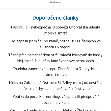
Doporučené články
Fascinující i nebezpečná. U pobřeží Chorvatska udeřila
mořská smršť
Do zápasu jsem šel po kalbě, přiznal BKFC šampion ve
službách Oktagonu
Těsně před osmdesátkou strčí mladší kolegyně do kapsy.
Nejkrásnější outfity Jany Švandové berou dech
Chudoba zanechává stopu. Finanční potíže zrychlují
stárnutí mozku
Moby na Colours of Ostrava: Střízlivý, mokrý od deště, a
přesto přichystal nejlepší večer festivalu
Zpátky do pece. Meteorologové upřesnili předpověď
počasí na víkend
Zásnuby v Londýně: Syn legendy Mekyho Žbirky oznámil,