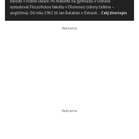
narodil v rodině lékaře. Po maturitě na gymnáziu v Ostravě
vystudoval Filozofickou fakultu v Olomouci (obory čeština –
angličtina). Od roku 1962 žil Jan Balabán v Ostravě...
Celý životopis